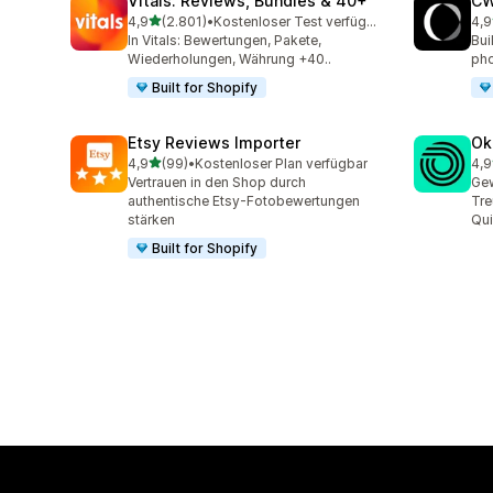
Vitals: Reviews, Bundles & 40+
CW
von 5 Sternen
4,9
(2.801)
•
Kostenloser Test verfügbar
4,9
2801 Rezensionen insgesamt
149
In Vitals: Bewertungen, Pakete,
Bui
Wiederholungen, Währung +40..
pho
Built for Shopify
Etsy Reviews Importer
Ok
von 5 Sternen
4,9
(99)
•
Kostenloser Plan verfügbar
4,9
99 Rezensionen insgesamt
131
Vertrauen in den Shop durch
Gew
authentische Etsy-Fotobewertungen
Tr
stärken
Qu
Built for Shopify