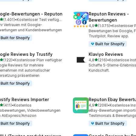
ogle‑Bewertungen ‑ Reputon
Reputon Reviews ‑
von 5 Sternen
(1.401)
•
Kostenloser Test verfügbar
Bewertungen
1 Rezensionen insgesamt
r Vertrauen mit Google-
von 5 Sternen
4,9
(1.075)
•
1075 Rezensionen insges
wertungen und Kundenbewertungen
Bewertungen bei Google, 
Trustpilot. Review app.
Built for Shopify
Built for Shopify
ogle Reviews by Trustify
Klaviyo Reviews
von 5 Sternen
von 5 Sternen
(122)
•
Kostenloser Plan verfügbar
4,8
(216)
•
Kostenlose Inst
 Rezensionen insgesamt
216 Rezensionen insgesa
gle Reviews für mehrere
Schaffe 5-Sterne-Erlebniss
ernehmen mit automatischer
Kundschaft.
rsetzung präsentieren
Built for Shopify
ustify Reviews Importer
Reputon Ebay Bewert
von 5 Sternen
von 5 Sternen
(411)
•
Kostenlos
4,9
(208)
•
Kostenlose Inst
 Rezensionen insgesamt
208 Rezensionen insgesa
obewertungen, Videobewertungen
eBay-Bewertungen importi
 AliExpress/Amazon
Testimonials & Bewertun
Built for Shopify
Built for Shopify