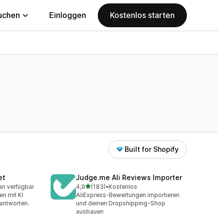
uchen
Einloggen
Kostenlos starten
Built for Shopify
et
Judge.me Ali Reviews Importer
von 5 Sternen
an verfügbar
4,9
(183)
•
Kostenlos
mt
183 Rezensionen insgesamt
n mit KI
AliExpress-Bewertungen importieren
antworten.
und deinen Dropshipping-Shop
ausbauen