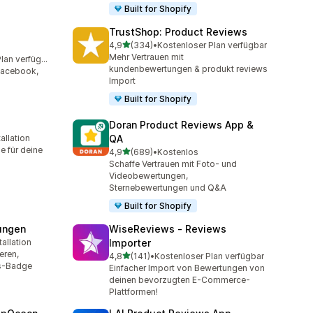
Built for Shopify
TrustShop: Product Reviews
von 5 Sternen
4,9
(334)
•
Kostenloser Plan verfügbar
334 Rezensionen insgesamt
Mehr Vertrauen mit
Kostenloser Plan verfügbar
amt
kundenbewertungen & produkt reviews
Facebook,
Import
Built for Shopify
Doran Product Reviews App &
allation
QA
mt
e für deine
von 5 Sternen
4,9
(689)
•
Kostenlos
689 Rezensionen insgesamt
Schaffe Vertrauen mit Foto- und
Videobewertungen,
Sternebewertungen und Q&A
Built for Shopify
ungen
WiseReviews ‑ Reviews
allation
Importer
mt
eren,
von 5 Sternen
4,8
(141)
•
Kostenloser Plan verfügbar
141 Rezensionen insgesamt
gs-Badge
Einfacher Import von Bewertungen von
deinen bevorzugten E-Commerce-
Plattformen!