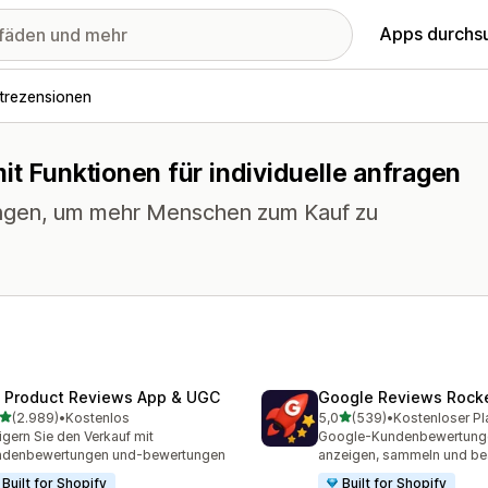
Apps durchs
trezensionen
it Funktionen für individuelle anfragen
ngen, um mehr Menschen zum Kauf zu
 Product Reviews App & UGC
Google Reviews Rock
von 5 Sternen
von 5 Sternen
(2.989)
•
Kostenlos
5,0
(539)
•
Kostenloser Pl
9 Rezensionen insgesamt
539 Rezensionen insgesa
igern Sie den Verkauf mit
Google-Kundenbewertunge
ndenbewertungen und-bewertungen
anzeigen, sammeln und be
Built for Shopify
Built for Shopify