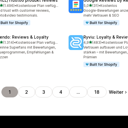
ILL/Trustoo produkt reviews
Google Reviews by R
von 5 Sternen
von 5 Sternen
(1.496)
•
Kostenloser Plan verfügbar
5,0
(31)
•
Kostenlos
6 Rezensionen insgesamt
31 Rezensionen insgesamt
ld trust with customer reviews,
Google-Bewertungen anzei
to&video testimonials.
mehr Vertrauen & SEO
Built for Shopify
Built for Shopify
endo: Reviews & Loyalty
Ryviu: Loyalty & Revi
von 5 Sternen
von 5 Sternen
(1.314)
•
Kostenloser Plan verfügbar
4,9
(483)
•
Kostenloser Pl
4 Rezensionen insgesamt
483 Rezensionen insgesa
inne Superfans mit Bewertungen,
Vertrauen aufbauen und Loy
eueprogrammen, Empfehlungen &
stärken – mit Bewertungen
izzen
Prämien
Built for Shopify
Weiter
1
2
3
4
…
18