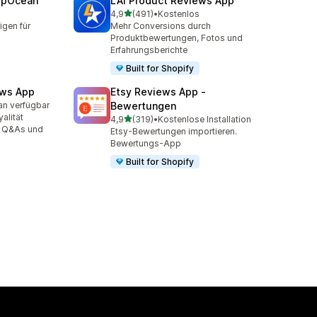
epOcean
LAI Product Reviews App
von 5 Sternen
4,9
(491)
•
Kostenlos
491 Rezensionen insgesamt
gen für
Mehr Conversions durch
Produktbewertungen, Fotos und
Erfahrungsberichte
Built for Shopify
ews App
Etsy Reviews App ‑
an verfügbar
Bewertungen
mt
alität
von 5 Sternen
4,9
(319)
•
Kostenlose Installation
319 Rezensionen insgesamt
, Q&As und
Etsy-Bewertungen importieren.
Bewertungs-App
Built for Shopify