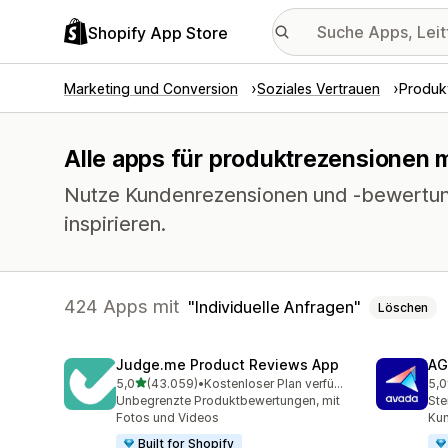
Shopify App Store
Marketing und Conversion
Soziales Vertrauen
Produk
Alle apps für produktrezensionen m
Nutze Kundenrezensionen und -bewertu
inspirieren.
424 Apps mit
Individuelle Anfragen
Löschen
Judge.me Product Reviews App
AG
von 5 Sternen
5,0
(43.059)
•
Kostenloser Plan verfügbar
5,0
43059 Rezensionen insgesamt
298
Unbegrenzte Produktbewertungen, mit
Ste
Fotos und Videos
Ku
Built for Shopify