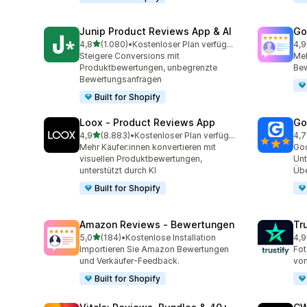
Junip Product Reviews App & AI
Go
von 5 Sternen
4,8
(1.080)
•
Kostenloser Plan verfügbar
4,9
1080 Rezensionen insgesamt
140
Steigere Conversions mit
Meh
Produktbewertungen, unbegrenzte
Be
Bewertungsanfragen
Built for Shopify
Loox ‑ Product Reviews App
Go
von 5 Sternen
4,9
(8.883)
•
Kostenloser Plan verfügbar
4,7
8883 Rezensionen insgesamt
122
Mehr Käufer:innen konvertieren mit
Goo
visuellen Produktbewertungen,
Unt
unterstützt durch KI
Übe
Built for Shopify
Amazon Reviews ‑ Bewertungen
Tr
von 5 Sternen
5,0
(184)
•
Kostenlose Installation
4,9
184 Rezensionen insgesamt
411
Importieren Sie Amazon Bewertungen
Fot
und Verkäufer-Feedback.
von
Built for Shopify