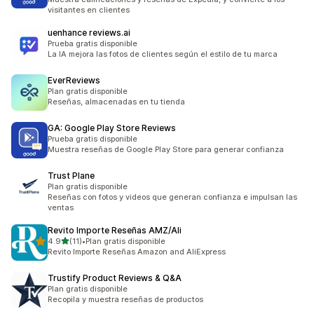
visitantes en clientes
uenhance reviews.ai
Prueba gratis disponible
La IA mejora las fotos de clientes según el estilo de tu marca
EverReviews
Plan gratis disponible
Reseñas, almacenadas en tu tienda
GA: Google Play Store Reviews
Prueba gratis disponible
Muestra reseñas de Google Play Store para generar confianza
Trust Plane
Plan gratis disponible
Reseñas con fotos y videos que generan confianza e impulsan las
ventas
Revito Importe Reseñas AMZ/Ali
de 5 estrellas
4.9
(11)
•
Plan gratis disponible
11 reseñas en total
Revito Importe Reseñas Amazon and AliExpress
Trustify Product Reviews & Q&A
Plan gratis disponible
Recopila y muestra reseñas de productos