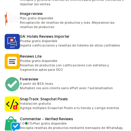
impulsar las ventas
Image review
Plan gratis disponible
Recopilación de reseñas de productos y más. Mejoramos las
reseñas de productos
GA: Hotels Reviews Importer
Prueba gratis disponible
Importa calificaciones y reseñas de hoteles de sitios confiables
Reviews Lite
Prueba gratis disponible
Reseñas de productos con calificaciones con estrellas y
fragmentos aptos para SEO
Fivereview
À partir de $59 /mois
Multipliez vos avis clients sans effort avec l'automatisation
SnapTrack: Snapchat Pixels
Instalación gratuita
Agrega múltiples Snapchat Pixels a tu tienda y corrige eventos
Commentier ‑ Verified Reviews
de 5 estrellas
1.0
(1)
•
Plan gratis disponible
1 reseñas en total
Recopila reseñas de productos mediante mensajes de WhatsApp,