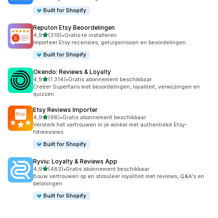
Built for Shopify
Reputon Etsy Beoordelingen
van 5 sterren
4,9
(319)
•
Gratis te installeren
319 recensies in totaal
Importeer Etsy recensies, getuigenissen en beoordelingen
Built for Shopify
Okendo: Reviews & Loyalty
van 5 sterren
4,9
(1.314)
•
Gratis abonnement beschikbaar
1314 recensies in totaal
Creëer Superfans met beoordelingen, loyaliteit, verwijzingen en
quizzen
Etsy Reviews Importer
van 5 sterren
4,9
(98)
•
Gratis abonnement beschikbaar
98 recensies in totaal
Versterk het vertrouwen in je winkel met authentieke Etsy-
fotoreviews
Built for Shopify
Ryviu: Loyalty & Reviews App
van 5 sterren
4,9
(483)
•
Gratis abonnement beschikbaar
483 recensies in totaal
Bouw vertrouwen op en stimuleer loyaliteit met reviews, Q&A's en
beloningen
Built for Shopify