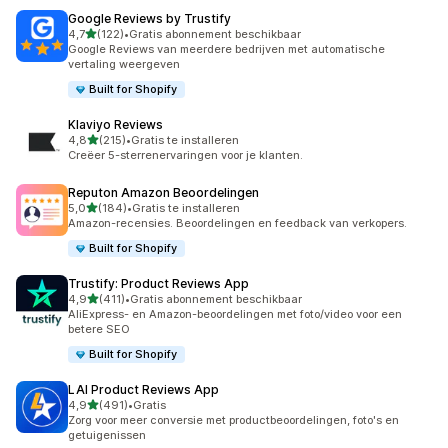
Google Reviews by Trustify
van 5 sterren
4,7
(122)
•
Gratis abonnement beschikbaar
122 recensies in totaal
Google Reviews van meerdere bedrijven met automatische
vertaling weergeven
Built for Shopify
Klaviyo Reviews
van 5 sterren
4,8
(215)
•
Gratis te installeren
215 recensies in totaal
Creëer 5-sterrenervaringen voor je klanten.
Reputon Amazon Beoordelingen
van 5 sterren
5,0
(184)
•
Gratis te installeren
184 recensies in totaal
Amazon-recensies. Beoordelingen en feedback van verkopers.
Built for Shopify
Trustify: Product Reviews App
van 5 sterren
4,9
(411)
•
Gratis abonnement beschikbaar
411 recensies in totaal
AliExpress- en Amazon-beoordelingen met foto/video voor een
betere SEO
Built for Shopify
LAI Product Reviews App
van 5 sterren
4,9
(491)
•
Gratis
491 recensies in totaal
Zorg voor meer conversie met productbeoordelingen, foto's en
getuigenissen