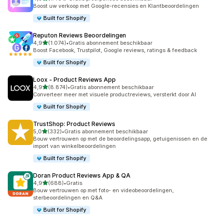
1401 recensies in totaal
Boost uw verkoop met Google-recensies en Klantbeoordelingen
Built for Shopify
Reputon Reviews Beoordelingen
van 5 sterren
4,9
(1.074)
•
Gratis abonnement beschikbaar
1074 recensies in totaal
Boost Facebook, Trustpilot, Google reviews, ratings & feedback
Built for Shopify
Loox ‑ Product Reviews App
van 5 sterren
4,9
(8.874)
•
Gratis abonnement beschikbaar
8874 recensies in totaal
Converteer meer met visuele productreviews, versterkt door AI
Built for Shopify
TrustShop: Product Reviews
van 5 sterren
5,0
(332)
•
Gratis abonnement beschikbaar
332 recensies in totaal
Bouw vertrouwen op met de beoordelingsapp, getuigenissen en de
import van winkelbeoordelingen
Built for Shopify
Doran Product Reviews App & QA
van 5 sterren
4,9
(688)
•
Gratis
688 recensies in totaal
Bouw vertrouwen op met foto- en videobeoordelingen,
sterbeoordelingen en Q&A
Built for Shopify