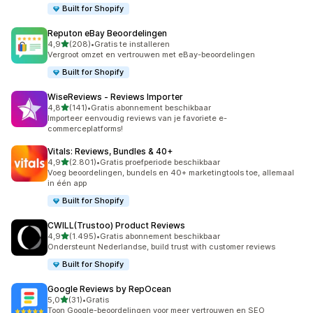
Built for Shopify
Reputon eBay Beoordelingen
van 5 sterren
4,9
(208)
•
Gratis te installeren
208 recensies in totaal
Vergroot omzet en vertrouwen met eBay-beoordelingen
Built for Shopify
WiseReviews ‑ Reviews Importer
van 5 sterren
4,8
(141)
•
Gratis abonnement beschikbaar
141 recensies in totaal
Importeer eenvoudig reviews van je favoriete e-
commerceplatforms!
Vitals: Reviews, Bundles & 40+
van 5 sterren
4,9
(2.801)
•
Gratis proefperiode beschikbaar
2801 recensies in totaal
Voeg beoordelingen, bundels en 40+ marketingtools toe, allemaal
in één app
Built for Shopify
CWILL(Trustoo) Product Reviews
van 5 sterren
4,9
(1.495)
•
Gratis abonnement beschikbaar
1495 recensies in totaal
Ondersteunt Nederlandse, build trust with customer reviews
Built for Shopify
Google Reviews by RepOcean
van 5 sterren
5,0
(31)
•
Gratis
31 recensies in totaal
Toon Google-beoordelingen voor meer vertrouwen en SEO