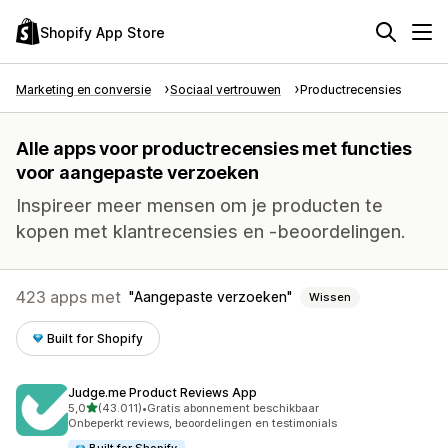
Shopify App Store
Marketing en conversie
Sociaal vertrouwen
Productrecensies
Alle apps voor productrecensies met functies
voor aangepaste verzoeken
Inspireer meer mensen om je producten te
kopen met klantrecensies en -beoordelingen.
423 apps met
Aangepaste verzoeken
Wissen
Built for Shopify
Judge.me Product Reviews App
van 5 sterren
5,0
(43.011)
•
Gratis abonnement beschikbaar
43011 recensies in totaal
Onbeperkt reviews, beoordelingen en testimonials