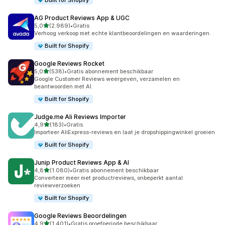
Built for Shopify
AG Product Reviews App & UGC
van 5 sterren
5,0
(2.989)
•
Gratis
2989 recensies in totaal
Verhoog verkoop met echte klantbeoordelingen en waarderingen.
Built for Shopify
Google Reviews Rocket
van 5 sterren
5,0
(538)
•
Gratis abonnement beschikbaar
538 recensies in totaal
Google Customer Reviews weergeven, verzamelen en
beantwoorden met AI.
Built for Shopify
Judge.me Ali Reviews Importer
van 5 sterren
4,9
(183)
•
Gratis
183 recensies in totaal
Importeer AliExpress-reviews en laat je dropshippingwinkel groeien
Built for Shopify
Junip Product Reviews App & AI
van 5 sterren
4,8
(1.080)
•
Gratis abonnement beschikbaar
1080 recensies in totaal
Converteer meer met productreviews, onbeperkt aantal
reviewverzoeken
Built for Shopify
Google Reviews Beoordelingen
van 5 sterren
4,9
(1.401)
•
Gratis proefperiode beschikbaar