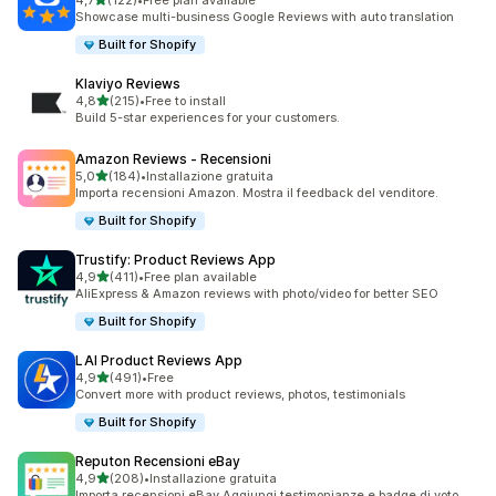
4,7
(122)
•
Free plan available
122 recensioni totali
Showcase multi-business Google Reviews with auto translation
Built for Shopify
Klaviyo Reviews
stelle su 5
4,8
(215)
•
Free to install
215 recensioni totali
Build 5-star experiences for your customers.
Amazon Reviews ‑ Recensioni
stelle su 5
5,0
(184)
•
Installazione gratuita
184 recensioni totali
Importa recensioni Amazon. Mostra il feedback del venditore.
Built for Shopify
Trustify: Product Reviews App
stelle su 5
4,9
(411)
•
Free plan available
411 recensioni totali
AliExpress & Amazon reviews with photo/video for better SEO
Built for Shopify
LAI Product Reviews App
stelle su 5
4,9
(491)
•
Free
491 recensioni totali
Convert more with product reviews, photos, testimonials
Built for Shopify
Reputon Recensioni eBay
stelle su 5
4,9
(208)
•
Installazione gratuita
208 recensioni totali
Importa recensioni eBay.Aggiungi testimonianze e badge di voto