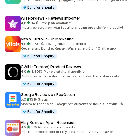
Built for Shopify
WiseReviews ‑ Reviews Importer
stelle su 5
4,8
(141)
•
Free plan available
141 recensioni totali
Import reviews from your favorite e-commerce platforms easily!
Vitals: Tutto‑in‑Un Marketing
stelle su 5
4,9
(2.800)
•
Prova gratuita disponibile
2800 recensioni totali
Recensioni, Bundle, Replay, Wishlist, e più di 40 altre app!
Built for Shopify
CWILL(Trustoo) Product Reviews
stelle su 5
4,9
(1.495)
•
Piano gratuito disponibile
1495 recensioni totali
Build trust with customer reviews, photo&video testimonials.
Built for Shopify
Google Reviews by RepOcean
stelle su 5
5,0
(31)
•
Gratis
31 recensioni totali
Mostra le recensioni Google per aumentare fiducia, credibilità
Built for Shopify
Etsy Reviews App ‑ Recensioni
stelle su 5
4,9
(319)
•
Installazione gratuita
319 recensioni totali
Importa le recensioni di Etsy. Testimonianze e valutazioni.