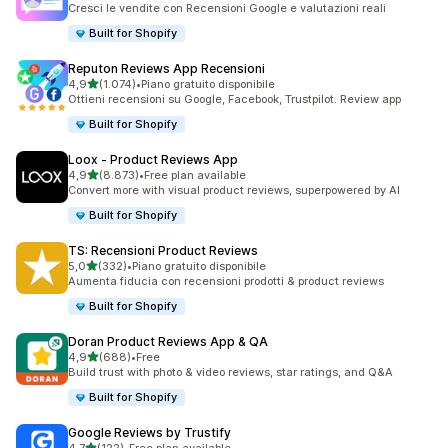
Cresci le vendite con Recensioni Google e valutazioni reali
Built for Shopify
Reputon Reviews App Recensioni
stelle su 5
4,9
(1.074)
•
Piano gratuito disponibile
1074 recensioni totali
Ottieni recensioni su Google, Facebook, Trustpilot. Review app
Built for Shopify
Loox ‑ Product Reviews App
stelle su 5
4,9
(8.873)
•
Free plan available
8873 recensioni totali
Convert more with visual product reviews, superpowered by AI
Built for Shopify
TS: Recensioni Product Reviews
stelle su 5
5,0
(332)
•
Piano gratuito disponibile
332 recensioni totali
Aumenta fiducia con recensioni prodotti & product reviews
Built for Shopify
Doran Product Reviews App & QA
stelle su 5
4,9
(688)
•
Free
688 recensioni totali
Build trust with photo & video reviews, star ratings, and Q&A
Built for Shopify
Google Reviews by Trustify
stelle su 5