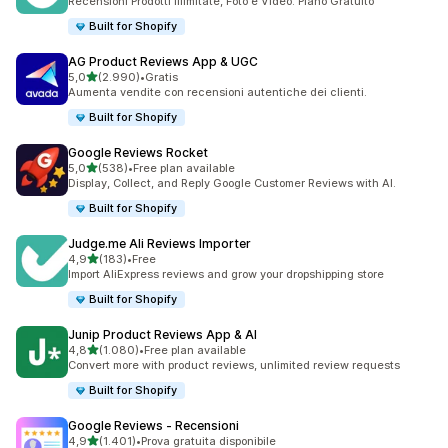
Recensioni Prodotti Illimitate, Foto e Video. Piano Gratuito
Built for Shopify
AG Product Reviews App & UGC
stelle su 5
5,0
(2.990)
•
Gratis
2990 recensioni totali
Aumenta vendite con recensioni autentiche dei clienti.
Built for Shopify
Google Reviews Rocket
stelle su 5
5,0
(538)
•
Free plan available
538 recensioni totali
Display, Collect, and Reply Google Customer Reviews with AI.
Built for Shopify
Judge.me Ali Reviews Importer
stelle su 5
4,9
(183)
•
Free
183 recensioni totali
Import AliExpress reviews and grow your dropshipping store
Built for Shopify
Junip Product Reviews App & AI
stelle su 5
4,8
(1.080)
•
Free plan available
1080 recensioni totali
Convert more with product reviews, unlimited review requests
Built for Shopify
Google Reviews ‑ Recensioni
stelle su 5
4,9
(1.401)
•
Prova gratuita disponibile
1401 recensioni totali