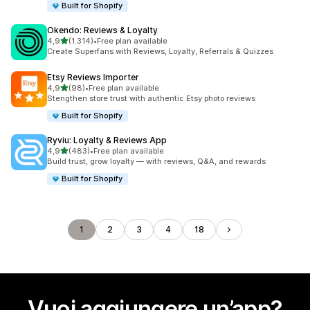
Built for Shopify
Okendo: Reviews & Loyalty
stelle su 5
4,9
(1.314)
•
Free plan available
1314 recensioni totali
Create Superfans with Reviews, Loyalty, Referrals & Quizzes
Etsy Reviews Importer
stelle su 5
4,9
(98)
•
Free plan available
98 recensioni totali
Stengthen store trust with authentic Etsy photo reviews
Built for Shopify
Ryviu: Loyalty & Reviews App
stelle su 5
4,9
(483)
•
Free plan available
483 recensioni totali
Build trust, grow loyalty — with reviews, Q&A, and rewards
Built for Shopify
1
2
3
4
18
Vuoi aggiungere un’app?