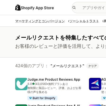
Shopify App Store
マーケティングとコンバージョン
ソーシャルトラスト
メールリクエストを特集したすべて
お客様のレビューと評価を活用して、より
424個のアプリ：
メールリクエスト
クリア
Judge.me Product Reviews App
AG
5つ星中
5.0
(43,056)
•
無料プランあり
5.0
合計レビュー数：43056件
合
無制限に製品レビュー、評価、およびお客
ジ
様の声を集める
使
Built for Shopify
Junip Product Reviews App & AI
Re