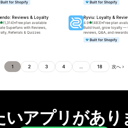
Built for Shopify
Built for Shopify
endo: Reviews & Loyalty
Ryviu: Loyalty & Revi
5つ星中
5つ星中
(1,314)
•
Free plan available
4.9
(483)
•
Free plan avail
レビュー数：1314件
合計レビュー数：483件
ate Superfans with Reviews,
Build trust, grow loyalty — 
alty, Referrals & Quizzes
reviews, Q&A, and rewards
Built for Shopify
次へ
1
2
3
4
…
18
たいアプリがあり