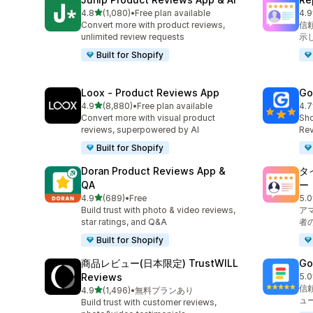
5つ星中
4.8
(1,080)
•
Free plan available
4.9
合計レビュー数：1080件
合計
Convert more with product reviews,
信
unlimited review requests
示
Built for Shopify
Loox ‑ Product Reviews App
Go
5つ星中
4.9
(8,880)
•
Free plan available
4.7
合計レビュー数：8880件
合
Convert more with visual product
Sho
reviews, superpowered by AI
Rev
Built for Shopify
Doran Product Reviews App &
タ
QA
ー
5つ星中
4.9
(689)
•
Free
5.0
合計レビュー数：689件
合
Build trust with photo & video reviews,
ア
star ratings, and Q&A
者
Built for Shopify
商品レビュー(日本限定) TrustWILL
Go
Reviews
5.0
合
信
5つ星中
4.9
(1,496)
•
無料プランあり
合計レビュー数：1496件
ュ
Build trust with customer reviews,