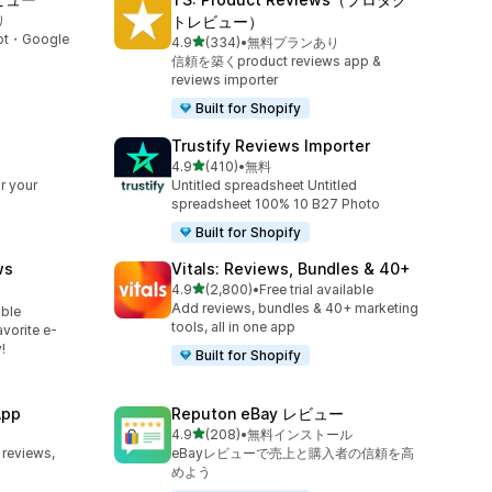
り
トレビュー）
t・Google
5つ星中
4.9
(334)
•
無料プランあり
合計レビュー数：334件
信頼を築くproduct reviews app &
reviews importer
Built for Shopify
Trustify Reviews Importer
5つ星中
4.9
(410)
•
無料
合計レビュー数：410件
r your
Untitled spreadsheet Untitled
spreadsheet 100% 10 B27 Photo
Built for Shopify
ws
Vitals: Reviews, Bundles & 40+
5つ星中
4.9
(2,800)
•
Free trial available
合計レビュー数：2800件
Add reviews, bundles & 40+ marketing
able
tools, all in one app
vorite e-
!
Built for Shopify
App
Reputon eBay レビュー
5つ星中
4.9
(208)
•
無料インストール
合計レビュー数：208件
 reviews,
eBayレビューで売上と購入者の信頼を高
めよう