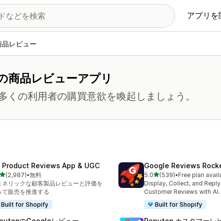
アプリを
商品レビュー
の商品レビューアプリ
多くの利用者の購買意欲を喚起しましょう。
 Product Reviews App & UGC
Google Reviews Rock
5つ星中
5つ星中
(2,987)
•
無料
5.0
(539)
•
Free plan avail
計レビュー数：2987件
合計レビュー数：539件
ェネリックな顧客製品レビューと評価を
Display, Collect, and Repl
って販売を推進する
Customer Reviews with AI.
Built for Shopify
Built for Shopify
putonのGoogleレビュー
Reputon カスタマーレ