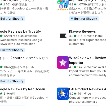
5つ星中
5つ星中
(1,401)
•
無料体験あり
4.9
(1,075)
•
無料プランあ
レビュー数：1401件
合計レビュー数：1075件
頼を構築：Googleレビューを収集・表
自動メールで本物のTrustpilo
し、AIで返信
レビューを獲得しましょう
Built for Shopify
Built for Shopify
ogle Reviews by Trustify
Klaviyo Reviews
5つ星中
5つ星中
(122)
•
Free plan available
4.8
(216)
•
Free to install
計レビュー数：122件
合計レビュー数：216件
wcase multi-business Google
Build 5-star experiences fo
iews with auto translation
customers.
Built for Shopify
イトル: Reputon アマゾンレビュ
WiseReviews ‑ Revie
Importer
5つ星中
5つ星中
(184)
•
無料インストール
4.8
(142)
•
Free plan avail
計レビュー数：184件
合計レビュー数：142件
マゾンレビューを取り込み、商品と販売
Import reviews from your fa
の評価を表示
commerce platforms easily
Built for Shopify
ogle Reviews by RepOcean
LAI Product Reviews 
5つ星中
5つ星中
(31)
•
無料
4.9
(491)
•
Free
計レビュー数：31件
合計レビュー数：491件
頼性・評価・SEOを高めるGoogleレビ
Convert more with product
ー表示
photos, testimonials