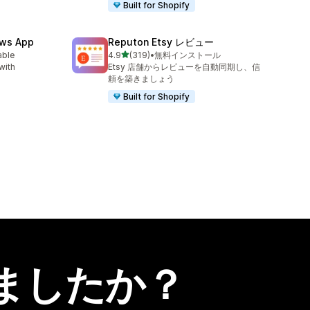
Built for Shopify
ews App
Reputon Etsy レビュー
5つ星中
able
4.9
(319)
•
無料インストール
合計レビュー数：319件
with
Etsy 店舗からレビューを自動同期し、信
頼を築きましょう
Built for Shopify
ましたか？