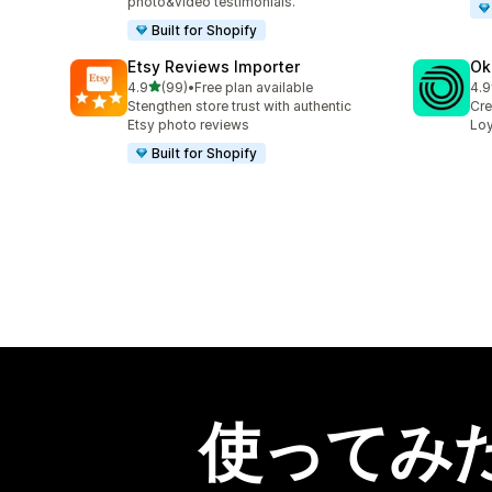
photo&video testimonials.
Built for Shopify
Etsy Reviews Importer
Ok
5つ星中
4.9
(99)
•
Free plan available
4.9
合計レビュー数：99件
合計
Stengthen store trust with authentic
Cre
Etsy photo reviews
Loy
Built for Shopify
使ってみ