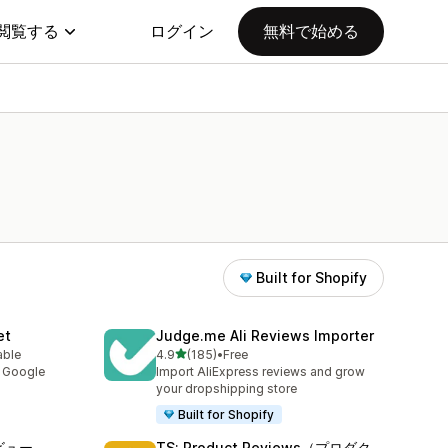
閲覧する
ログイン
無料で始める
Built for Shopify
et
Judge.me Ali Reviews Importer
5つ星中
able
4.9
(185)
•
Free
合計レビュー数：185件
y Google
Import AliExpress reviews and grow
your dropshipping store
Built for Shopify
ビュー
TS: Product Reviews（プロダク