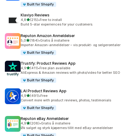
Built for Shopify
Klaviyo Reviews
av 5 stjerner
4,8
(215)
•
Free to install
Totalt 215 omtaler
Build 5-star experiences for your customers.
Reputon Amazon Anmeldelser
av 5 stjerner
5,0
(184)
•
Gratis å installere
Totalt 184 omtaler
Importer Amazon-anmeldelser – vis produkt- og selgeromtaler
Built for Shopify
Trustify: Product Reviews App
av 5 stjerner
4,9
(411)
•
Free plan available
Totalt 411 omtaler
AliExpress & Amazon reviews with photo/video for better SEO
Built for Shopify
LAI Product Reviews App
av 5 stjerner
4,9
(491)
•
Free
Totalt 491 omtaler
Convert more with product reviews, photos, testimonials
Built for Shopify
Reputon eBay Anmeldelser
av 5 stjerner
4,9
(208)
•
Gratis å installere
Totalt 208 omtaler
Øk salget og styrk kjøpernes tillit med eBay-anmeldelser
Built for Shopify