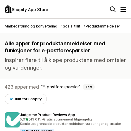
Shopify App Store
Markedsføring og konvertering
Sosial tillit
Produktanmeldelser
Alle apper for produktanmeldelser med
funksjoner for e-postforespørsler
Inspirer flere til å kjøpe produktene med omtaler
og vurderinger.
423 apper med
E-postforespørsler
Tøm
Built for Shopify
Judge.me Product Reviews App
av 5 stjerner
5,0
(43 011)
•
Gratis abonnement tilgjengelig
Totalt 43011 omtaler
Samle ubegrensede produktanmeldelser, vurderinger og omtaler