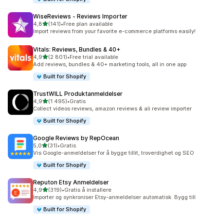
WiseReviews ‑ Reviews Importer
av 5 stjerner
4,8
(141)
•
Free plan available
Totalt 141 omtaler
Import reviews from your favorite e-commerce platforms easily!
Vitals: Reviews, Bundles & 40+
av 5 stjerner
4,9
(2 801)
•
Free trial available
Totalt 2801 omtaler
Add reviews, bundles & 40+ marketing tools, all in one app
Built for Shopify
TrustWILL Produktanmeldelser
av 5 stjerner
4,9
(1 495)
•
Gratis
Totalt 1495 omtaler
Collect videos reviews, amazon reviews & ali review importer
Built for Shopify
Google Reviews by RepOcean
av 5 stjerner
5,0
(31)
•
Gratis
Totalt 31 omtaler
Vis Google-anmeldelser for å bygge tillit, troverdighet og SEO
Built for Shopify
Reputon Etsy Anmeldelser
av 5 stjerner
4,9
(319)
•
Gratis å installere
Totalt 319 omtaler
Importer og synkroniser Etsy-anmeldelser automatisk. Bygg till
Built for Shopify