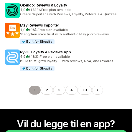
Okendo: Reviews & Loyalty
av 5 stjerner
4,9
(1 314)
•
Free plan available
Totalt 1314 omtaler
Create Superfans with Reviews, Loyalty, Referrals & Quizzes
Etsy Reviews Importer
av 5 stjerner
4,9
(98)
•
Free plan available
Totalt 98 omtaler
Stengthen store trust with authentic Etsy photo reviews
Built for Shopify
Ryviu: Loyalty & Reviews App
av 5 stjerner
4,9
(483)
•
Free plan available
Totalt 483 omtaler
Build trust, grow loyalty — with reviews, Q&A, and rewards
Built for Shopify
1
2
3
4
18
Vil du legge til en app?