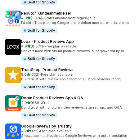
Built for Shopify
Reputon Kundeanmeldelser
av 5 stjerner
4,9
(1 074)
•
Gratis abonnement tilgjengelig
Totalt 1074 omtaler
Få ekte Trustpilot- og Google-anmeldelser med automatiske e-po
Built for Shopify
Loox ‑ Product Reviews App
av 5 stjerner
4,9
(8 874)
•
Free plan available
Totalt 8874 omtaler
Convert more with visual product reviews, superpowered by AI
Built for Shopify
TrustShop: Product Reviews
av 5 stjerner
5,0
(332)
•
Free plan available
Totalt 332 omtaler
Build trust with review app, testimonial, store reviews import
Built for Shopify
Doran Product Reviews App & QA
av 5 stjerner
4,9
(688)
•
Free
Totalt 688 omtaler
Build trust with photo & video reviews, star ratings, and Q&A
Built for Shopify
Google Reviews by Trustify
av 5 stjerner
4,7
(122)
•
Free plan available
Totalt 122 omtaler
Showcase multi-business Google Reviews with auto translation