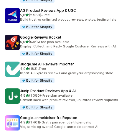
Built for Shopify
AG Product Reviews App & UGC
av 5 stjerner
5,0
(2 989)
•
Free
Totalt 2989 omtaler
Build trust w/ unlimited product reviews, photos, testimonials
Built for Shopify
Google Reviews Rocket
av 5 stjerner
5,0
(538)
•
Free plan available
Totalt 538 omtaler
Display, Collect, and Reply Google Customer Reviews with AI.
Built for Shopify
Judge.me Ali Reviews Importer
av 5 stjerner
4,9
(183)
•
Free
Totalt 183 omtaler
Import AliExpress reviews and grow your dropshipping store
Built for Shopify
Junip Product Reviews App & AI
av 5 stjerner
4,8
(1 080)
•
Free plan available
Totalt 1080 omtaler
Convert more with product reviews, unlimited review requests
Built for Shopify
Google‑anmeldelser fra Reputon
av 5 stjerner
4,9
(1 401)
•
Gratis prøveperiode tilgjengelig
Totalt 1401 omtaler
Vis, samle og svar på Google-anmeldelser med AI