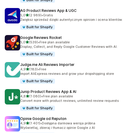
Built for Shopify
AG Product Reviews App & UGC
na 5 gwiazdek
5,0
(2 989)
•
Gratis
Łączna liczba recenzji: 2989
Zwiększ sprzedaż dzięki autentycznym opiniom i ocena klientów.
Built for Shopify
Google Reviews Rocket
na 5 gwiazdek
5,0
(539)
•
Free plan available
Łączna liczba recenzji: 539
Display, Collect, and Reply Google Customer Reviews with AI.
Built for Shopify
Judge.me Ali Reviews Importer
na 5 gwiazdek
4,9
(183)
•
Free
Łączna liczba recenzji: 183
Import AliExpress reviews and grow your dropshipping store
Built for Shopify
Junip Product Reviews App & AI
na 5 gwiazdek
4,8
(1 080)
•
Free plan available
Łączna liczba recenzji: 1080
Convert more with product reviews, unlimited review requests
Built for Shopify
Opinie Google od Reputon
na 5 gwiazdek
4,9
(1 401)
•
Dostępna darmowa wersja próbna
Łączna liczba recenzji: 1401
Wyświetlaj, zbieraj i tłumacz opinie Google z AI