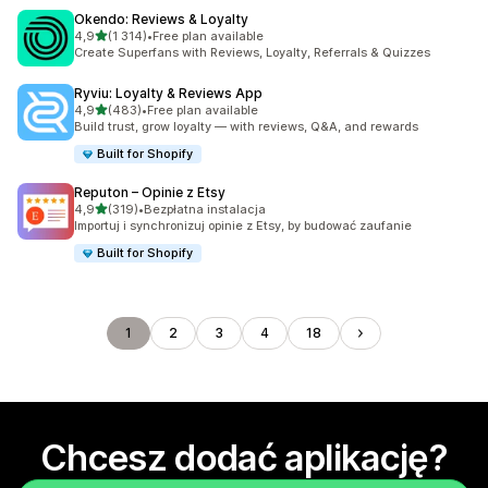
Okendo: Reviews & Loyalty
na 5 gwiazdek
4,9
(1 314)
•
Free plan available
Łączna liczba recenzji: 1314
Create Superfans with Reviews, Loyalty, Referrals & Quizzes
Ryviu: Loyalty & Reviews App
na 5 gwiazdek
4,9
(483)
•
Free plan available
Łączna liczba recenzji: 483
Build trust, grow loyalty — with reviews, Q&A, and rewards
Built for Shopify
Reputon – Opinie z Etsy
na 5 gwiazdek
4,9
(319)
•
Bezpłatna instalacja
Łączna liczba recenzji: 319
Importuj i synchronizuj opinie z Etsy, by budować zaufanie
Built for Shopify
1
2
3
4
18
Chcesz dodać aplikację?