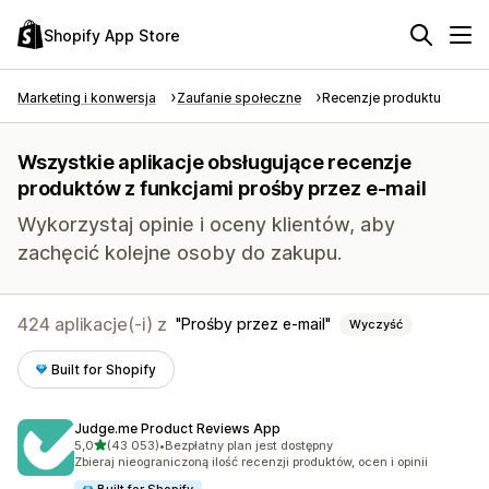
Shopify App Store
Marketing i konwersja
Zaufanie społeczne
Recenzje produktu
Wszystkie aplikacje obsługujące recenzje
produktów z funkcjami prośby przez e-mail
Wykorzystaj opinie i oceny klientów, aby
zachęcić kolejne osoby do zakupu.
424 aplikacje(-i) z
Prośby przez e-mail
Wyczyść
Built for Shopify
Judge.me Product Reviews App
na 5 gwiazdek
5,0
(43 053)
•
Bezpłatny plan jest dostępny
Łączna liczba recenzji: 43053
Zbieraj nieograniczoną ilość recenzji produktów, ocen i opinii