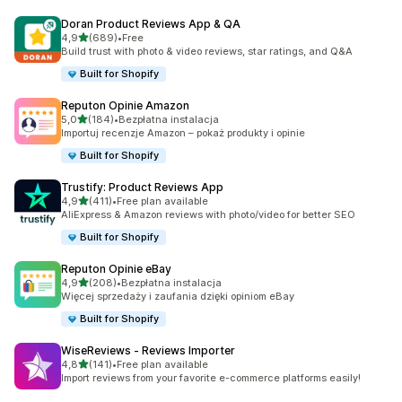
Doran Product Reviews App & QA
na 5 gwiazdek
4,9
(689)
•
Free
Łączna liczba recenzji: 689
Build trust with photo & video reviews, star ratings, and Q&A
Built for Shopify
Reputon Opinie Amazon
na 5 gwiazdek
5,0
(184)
•
Bezpłatna instalacja
Łączna liczba recenzji: 184
Importuj recenzje Amazon – pokaż produkty i opinie
Built for Shopify
Trustify: Product Reviews App
na 5 gwiazdek
4,9
(411)
•
Free plan available
Łączna liczba recenzji: 411
AliExpress & Amazon reviews with photo/video for better SEO
Built for Shopify
Reputon Opinie eBay
na 5 gwiazdek
4,9
(208)
•
Bezpłatna instalacja
Łączna liczba recenzji: 208
Więcej sprzedaży i zaufania dzięki opiniom eBay
Built for Shopify
WiseReviews ‑ Reviews Importer
na 5 gwiazdek
4,8
(141)
•
Free plan available
Łączna liczba recenzji: 141
Import reviews from your favorite e-commerce platforms easily!