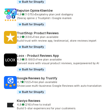
Built for Shopify
Reputon Opinie Klientów
na 5 gwiazdek
4,9
(1 075)
•
Bezpłatny plan jest dostępny
Łączna liczba recenzji: 1075
Zbieraj opinie z Trustpilot i Google mailem
Built for Shopify
TrustShop: Product Reviews
na 5 gwiazdek
4,9
(334)
•
Free plan available
Łączna liczba recenzji: 334
Build trust with review app, testimonial, store reviews import
Built for Shopify
Loox ‑ Product Reviews App
na 5 gwiazdek
4,9
(8 880)
•
Free plan available
Łączna liczba recenzji: 8880
Convert more with visual product reviews, superpowered by AI
Built for Shopify
Google Reviews by Trustify
na 5 gwiazdek
4,7
(122)
•
Free plan available
Łączna liczba recenzji: 122
Showcase multi-business Google Reviews with auto translation
Built for Shopify
Klaviyo Reviews
na 5 gwiazdek
4,8
(216)
•
Free to install
Łączna liczba recenzji: 216
Build 5-star experiences for your customers.