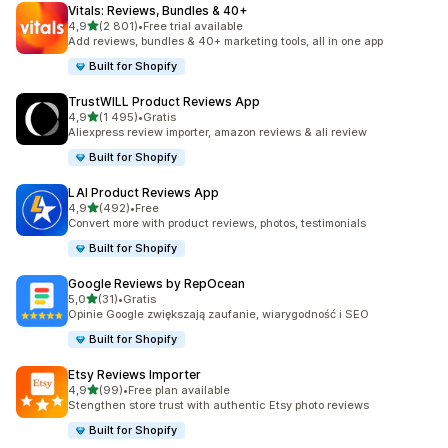
Vitals: Reviews, Bundles & 40+
na 5 gwiazdek
4,9
(2 801)
•
Free trial available
Łączna liczba recenzji: 2801
Add reviews, bundles & 40+ marketing tools, all in one app
Built for Shopify
TrustWILL Product Reviews App
na 5 gwiazdek
4,9
(1 495)
•
Gratis
Łączna liczba recenzji: 1495
Aliexpress review importer, amazon reviews & ali review
Built for Shopify
LAI Product Reviews App
na 5 gwiazdek
4,9
(492)
•
Free
Łączna liczba recenzji: 492
Convert more with product reviews, photos, testimonials
Built for Shopify
Google Reviews by RepOcean
na 5 gwiazdek
5,0
(31)
•
Gratis
Łączna liczba recenzji: 31
Opinie Google zwiększają zaufanie, wiarygodność i SEO
Built for Shopify
Etsy Reviews Importer
na 5 gwiazdek
4,9
(99)
•
Free plan available
Łączna liczba recenzji: 99
Stengthen store trust with authentic Etsy photo reviews
Built for Shopify