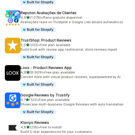
Built for Shopify
Reputon Avaliações de Clientes
de 5 estrelas
4,9
(1.076)
•
Plano gratuito disponível
1076 total de avaliações
Avaliações reais no Trustpilot e Google com emails automáticos
Built for Shopify
TrustShop: Product Reviews
de 5 estrelas
5,0
(333)
•
Free plan available
333 total de avaliações
Build trust with review app, testimonial, store reviews import
Built for Shopify
Loox ‑ Product Reviews App
de 5 estrelas
4,9
(8.909)
•
Free plan available
8909 total de avaliações
Convert more with visual product reviews, superpowered by AI
Built for Shopify
Google Reviews by Trustify
de 5 estrelas
4,7
(122)
•
Free plan available
122 total de avaliações
Showcase multi-business Google Reviews with auto translation
Built for Shopify
Klaviyo Reviews
de 5 estrelas
4,8
(216)
•
Free to install
216 total de avaliações
Build 5-star experiences for your customers.