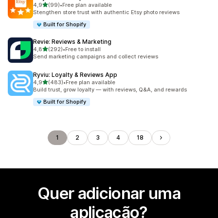
de 5 estrelas
4,9
(99)
•
Free plan available
99 total de avaliações
Stengthen store trust with authentic Etsy photo reviews
Built for Shopify
Revie: Reviews & Marketing
de 5 estrelas
4,8
(292)
•
Free to install
292 total de avaliações
Send marketing campaigns and collect reviews
Ryviu: Loyalty & Reviews App
de 5 estrelas
4,9
(483)
•
Free plan available
483 total de avaliações
Build trust, grow loyalty — with reviews, Q&A, and rewards
Built for Shopify
1
2
3
4
18
Quer adicionar uma
aplicação?