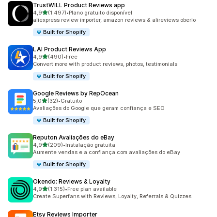
TrustWILL Product Reviews app
de 5 estrelas
4,9
(1.497)
•
Plano gratuito disponível
1497 total de avaliações
aliexpress review importer, amazon reviews & alireviews oberlo
Built for Shopify
LAI Product Reviews App
de 5 estrelas
4,9
(490)
•
Free
490 total de avaliações
Convert more with product reviews, photos, testimonials
Built for Shopify
Google Reviews by RepOcean
de 5 estrelas
5,0
(32)
•
Gratuito
32 total de avaliações
Avaliações do Google que geram confiança e SEO
Built for Shopify
Reputon Avaliações do eBay
de 5 estrelas
4,9
(209)
•
Instalação gratuita
209 total de avaliações
Aumente vendas e a confiança com avaliações do eBay
Built for Shopify
Okendo: Reviews & Loyalty
de 5 estrelas
4,9
(1.315)
•
Free plan available
1315 total de avaliações
Create Superfans with Reviews, Loyalty, Referrals & Quizzes
Etsy Reviews Importer