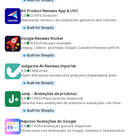
Built for Shopify
AG Product Reviews App & UGC
de 5 estrelas
5,0
(2.991)
•
Gratuito
2991 total de avaliações
Impulsionar vendas com avaliações genuínas dos clientes.
Built for Shopify
Google Reviews Rocket
de 5 estrelas
5,0
(542)
•
Free plan available
542 total de avaliações
Display, Collect, and Reply Google Customer Reviews with AI.
Built for Shopify
Judge.me Ali Reviews Importer
de 5 estrelas
4,9
(186)
•
Free
186 total de avaliações
Import AliExpress reviews and grow your dropshipping store
Built for Shopify
Junip ‑ Avaliações de produtos
de 5 estrelas
4,8
(1.082)
•
Plano gratuito disponível
1082 total de avaliações
Obtenha mais avaliações de produtos e avaliações com fotos
Built for Shopify
Reputon Avaliações do Google
de 5 estrelas
4,9
(1.406)
•
Avaliação gratuita disponível
1406 total de avaliações
Venda mais com Avaliações do Google, estrelas e Testemunhos