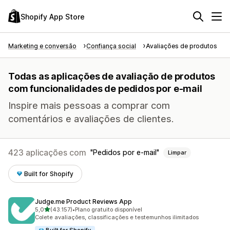
Shopify App Store
Marketing e conversão
Confiança social
Avaliações de produtos
Todas as aplicações de avaliação de produtos
com funcionalidades de pedidos por e-mail
Inspire mais pessoas a comprar com
comentários e avaliações de clientes.
423 aplicações com
Pedidos por e-mail
Limpar
Built for Shopify
Judge.me Product Reviews App
de 5 estrelas
5,0
(43.157)
•
Plano gratuito disponível
43157 total de avaliações
Colete avaliações, classificações e testemunhos ilimitados