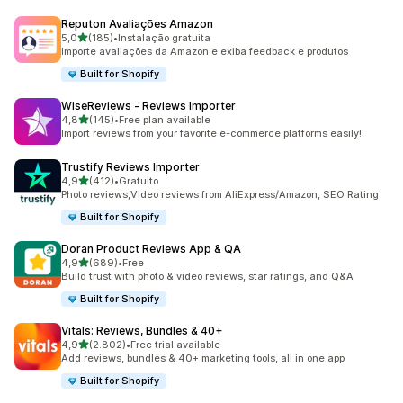
Reputon Avaliações Amazon
de 5 estrelas
5,0
(185)
•
Instalação gratuita
185 total de avaliações
Importe avaliações da Amazon e exiba feedback e produtos
Built for Shopify
WiseReviews ‑ Reviews Importer
de 5 estrelas
4,8
(145)
•
Free plan available
145 total de avaliações
Import reviews from your favorite e-commerce platforms easily!
Trustify Reviews Importer
de 5 estrelas
4,9
(412)
•
Gratuito
412 total de avaliações
Photo reviews,Video reviews from AliExpress/Amazon, SEO Rating
Built for Shopify
Doran Product Reviews App & QA
de 5 estrelas
4,9
(689)
•
Free
689 total de avaliações
Build trust with photo & video reviews, star ratings, and Q&A
Built for Shopify
Vitals: Reviews, Bundles & 40+
de 5 estrelas
4,9
(2.802)
•
Free trial available
2802 total de avaliações
Add reviews, bundles & 40+ marketing tools, all in one app
Built for Shopify