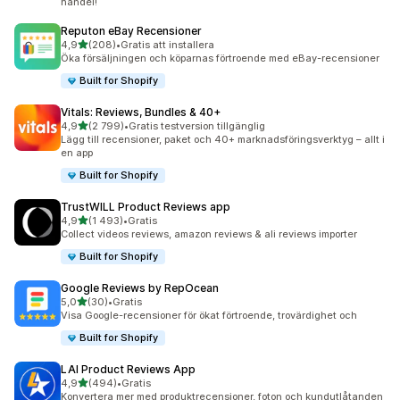
handel!
Reputon eBay Recensioner
av 5 stjärnor
4,9
(208)
•
Gratis att installera
208 recensioner totalt
Öka försäljningen och köparnas förtroende med eBay-recensioner
Built for Shopify
Vitals: Reviews, Bundles & 40+
av 5 stjärnor
4,9
(2 799)
•
Gratis testversion tillgänglig
2799 recensioner totalt
Lägg till recensioner, paket och 40+ marknadsföringsverktyg – allt i
en app
Built for Shopify
TrustWILL Product Reviews app
av 5 stjärnor
4,9
(1 493)
•
Gratis
1493 recensioner totalt
Collect videos reviews, amazon reviews & ali reviews importer
Built for Shopify
Google Reviews by RepOcean
av 5 stjärnor
5,0
(30)
•
Gratis
30 recensioner totalt
Visa Google-recensioner för ökat förtroende, trovärdighet och
Built for Shopify
LAI Product Reviews App
av 5 stjärnor
4,9
(494)
•
Gratis
494 recensioner totalt
Konvertera mer med produktrecensioner, foton och kundutlåtanden