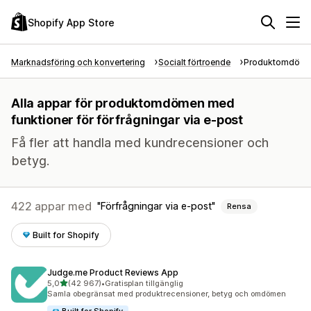
Shopify App Store
Marknadsföring och konvertering
Socialt förtroende
Produktomdöm
Alla appar för produktomdömen med
funktioner för förfrågningar via e-post
Få fler att handla med kundrecensioner och
betyg.
422 appar med
Förfrågningar via e-post
Rensa
Built for Shopify
Judge.me Product Reviews App
av 5 stjärnor
5,0
(42 967)
•
Gratisplan tillgänglig
42967 recensioner totalt
Samla obegränsat med produktrecensioner, betyg och omdömen