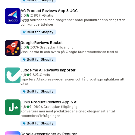
Built for Shopify
AG Product Reviews App & UGC
av 5 stjärnor
5,0
(2 987)
•
Gratis
2987 recensioner totalt
Bygg förtroende med obegränsat antal produktrecensioner, foton
och kundberättelser
Built for Shopify
Google Reviews Rocket
av 5 stjärnor
5,0
(537)
•
Gratisplan tillgänglig
537 recensioner totalt
Visa, samla in och svara på Google Kundrecensioner med AI.
Built for Shopify
Judge.me Ali Reviews Importer
av 5 stjärnor
4,9
(182)
•
Gratis
182 recensioner totalt
Importera AliExpress-recensioner och få dropshippingbutiken att
växa
Built for Shopify
Junip Product Reviews App & AI
av 5 stjärnor
4,8
(1 080)
•
Gratisplan tillgänglig
1080 recensioner totalt
Konvertera mer med produktrecensioner, obegränsat antal
recensionsförfrågningar
Built for Shopify
Google‑recensioner av Reputon