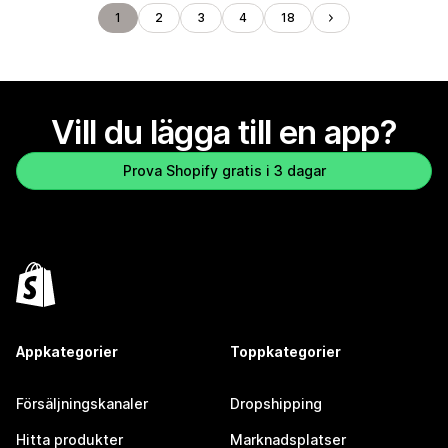
1
2
3
4
18
Vill du lägga till en app?
Prova Shopify gratis i 3 dagar
Appkategorier
Toppkategorier
Försäljningskanaler
Dropshipping
Hitta produkter
Marknadsplatser