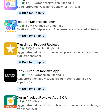
av 5 stjärnor
4,9
(1 400)
•
Gratis testversion tillgänglig
1400 recensioner totalt
Bygg förtroende: Google-recensioner + AI-svar
Built for Shopify
Reputon Kundrecensioner
av 5 stjärnor
4,9
(1 074)
•
Gratisplan tillgänglig
1074 recensioner totalt
Skaffa äkta Trustpilot- och Google-recensioner med autosvar
Built for Shopify
TrustShop: Product Reviews
av 5 stjärnor
5,0
(331)
•
Gratisplan tillgänglig
331 recensioner totalt
Bygg förtroende med recensionsapp, omdömen och import av
butiksrecensioner
Built for Shopify
Loox ‑ Product Reviews App
av 5 stjärnor
4,9
(8 875)
•
Gratisplan tillgänglig
8875 recensioner totalt
Konvertera fler med visuella produktrecensioner med AI-
superkrafter
Built for Shopify
Doran Product Reviews App & QA
av 5 stjärnor
4,9
(688)
•
Gratis
688 recensioner totalt
Bygg förtroende med foto- och videorecensioner, stjärnbetyg och
frågor och svar