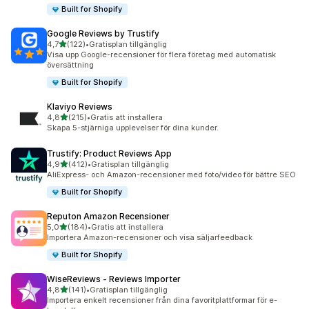
Built for Shopify
Google Reviews by Trustify
av 5 stjärnor
4,7
(122)
•
Gratisplan tillgänglig
122 recensioner totalt
Visa upp Google-recensioner för flera företag med automatisk
översättning
Built for Shopify
Klaviyo Reviews
av 5 stjärnor
4,8
(215)
•
Gratis att installera
215 recensioner totalt
Skapa 5-stjärniga upplevelser för dina kunder.
Trustify: Product Reviews App
av 5 stjärnor
4,9
(412)
•
Gratisplan tillgänglig
412 recensioner totalt
AliExpress- och Amazon-recensioner med foto/video för bättre SEO
Built for Shopify
Reputon Amazon Recensioner
av 5 stjärnor
5,0
(184)
•
Gratis att installera
184 recensioner totalt
Importera Amazon-recensioner och visa säljarfeedback
Built for Shopify
WiseReviews ‑ Reviews Importer
av 5 stjärnor
4,8
(141)
•
Gratisplan tillgänglig
141 recensioner totalt
Importera enkelt recensioner från dina favoritplattformar för e-