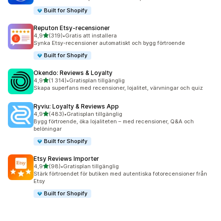
Built for Shopify
Reputon Etsy‑recensioner
av 5 stjärnor
4,9
(319)
•
Gratis att installera
319 recensioner totalt
Synka Etsy-recensioner automatiskt och bygg förtroende
Built for Shopify
Okendo: Reviews & Loyalty
av 5 stjärnor
4,9
(1 314)
•
Gratisplan tillgänglig
1314 recensioner totalt
Skapa superfans med recensioner, lojalitet, värvningar och quiz
Ryviu: Loyalty & Reviews App
av 5 stjärnor
4,9
(483)
•
Gratisplan tillgänglig
483 recensioner totalt
Bygg förtroende, öka lojaliteten – med recensioner, Q&A och
belöningar
Built for Shopify
Etsy Reviews Importer
av 5 stjärnor
4,9
(98)
•
Gratisplan tillgänglig
98 recensioner totalt
Stärk förtroendet för butiken med autentiska fotorecensioner från
Etsy
Built for Shopify