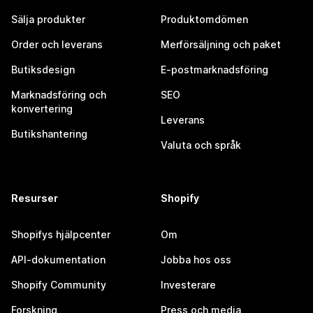
Sälja produkter
Produktomdömen
Order och leverans
Merförsäljning och paket
Butiksdesign
E-postmarknadsföring
Marknadsföring och
SEO
konvertering
Leverans
Butikshantering
Valuta och språk
Resurser
Shopify
Shopifys hjälpcenter
Om
API-dokumentation
Jobba hos oss
Shopify Community
Investerare
Forskning
Press och media