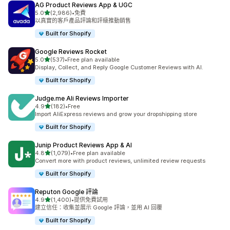
AG Product Reviews App & UGC
滿分 5 顆星
5.0
(2,986)
•
免費
共有 2986 則評價
以真實的客戶產品評論和評級推動銷售
Built for Shopify
Google Reviews Rocket
滿分 5 顆星
5.0
(537)
•
Free plan available
共有 537 則評價
Display, Collect, and Reply Google Customer Reviews with AI.
Built for Shopify
Judge.me Ali Reviews Importer
滿分 5 顆星
4.9
(182)
•
Free
共有 182 則評價
Import AliExpress reviews and grow your dropshipping store
Built for Shopify
Junip Product Reviews App & AI
滿分 5 顆星
4.8
(1,079)
•
Free plan available
共有 1079 則評價
Convert more with product reviews, unlimited review requests
Built for Shopify
Reputon Google 評論
滿分 5 顆星
4.9
(1,400)
•
提供免費試用
共有 1400 則評價
建立信任：收集並展示 Google 評論，並用 AI 回覆
Built for Shopify