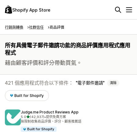
Shopify App Store
行銷與轉換
社群信任
商品評價
所有具備電子郵件邀請功能的商品評價應用程式應用
程式
藉由顧客評價和評分帶動買氣。
421 個應用程式符合以下條件：
電子郵件邀請
清除
Built for Shopify
Judge.me Product Reviews App
滿分 5 顆星
5.0
(42,937)
•
提供免費方案
共有 42937 則評價
無限制收集商品評價、評分、顧客推薦語
Built for Shopify