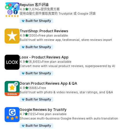
Reputon 客戶評論
滿分 5 顆星
4.9
(1,074)
•
提供免費方案
共有 1074 則評價
使用自動化郵件獲取真實的 Trustpilot 或 Google 評論
Built for Shopify
TrustShop: Product Reviews
滿分 5 顆星
4.9
(330)
•
Free plan available
共有 330 則評價
Build trust with review app, testimonial, store reviews import
Built for Shopify
Loox ‑ Product Reviews App
滿分 5 顆星
4.9
(8,865)
•
Free plan available
共有 8865 則評價
Convert more with visual product reviews, superpowered by AI
Built for Shopify
Doran Product Reviews App & QA
滿分 5 顆星
4.9
(688)
•
Free
共有 688 則評價
Build trust with photo & video reviews, star ratings, and Q&A
Built for Shopify
Google Reviews by Trustify
滿分 5 顆星
4.7
(122)
•
Free plan available
共有 122 則評價
Showcase multi-business Google Reviews with auto translation
Built for Shopify