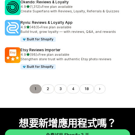
Okendo: Reviews & Loyalty
滿分 5 顆星
4.9
(1,312)
•
Free plan available
共有 1312 則評價
Create Superfans with Reviews, Loyalty, Referrals & Quizzes
Ryviu: Reviews & Loyalty App
滿分 5 顆星
4.9
(483)
•
Free plan available
共有 483 則評價
Build trust, grow loyalty — with reviews, Q&A, and rewards
Built for Shopify
Etsy Reviews Importer
滿分 5 顆星
4.9
(98)
•
Free plan available
共有 98 則評價
Stengthen store trust with authentic Etsy photo reviews
Built for Shopify
1
2
3
4
18
想要新增應用程式嗎？
免費試用 Shopify 3 天