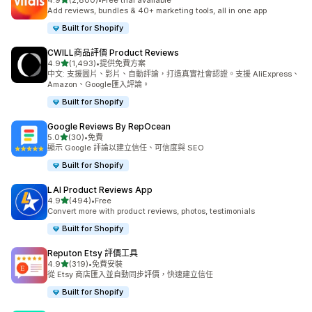
4.9
(2,800)
•
Free trial available
共有 2800 則評價
Add reviews, bundles & 40+ marketing tools, all in one app
Built for Shopify
CWILL商品評價 Product Reviews
滿分 5 顆星
4.9
(1,493)
•
提供免費方案
共有 1493 則評價
中文: 支援圖片、影片、自動評論，打造真實社會認證。支援 AliExpress、
Amazon、Google匯入評論。
Built for Shopify
Google Reviews By RepOcean
滿分 5 顆星
5.0
(30)
•
免費
共有 30 則評價
顯示 Google 評論以建立信任、可信度與 SEO
Built for Shopify
LAI Product Reviews App
滿分 5 顆星
4.9
(494)
•
Free
共有 494 則評價
Convert more with product reviews, photos, testimonials
Built for Shopify
Reputon Etsy 評價工具
滿分 5 顆星
4.9
(319)
•
免費安裝
共有 319 則評價
從 Etsy 商店匯入並自動同步評價，快速建立信任
Built for Shopify