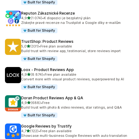
Built for Shopify
Reputon Zákaznické Recenze
z 5 hvězd
4,9
(1 074)
•
K dispozici je bezplatný plán
Celkový počet recenzí: 1074
Získejte pravé recenze na Trustpilot a Google díky e-mailům
Built for Shopify
TrustShop: Product Reviews
z 5 hvězd
5,0
(331)
•
Free plan available
Celkový počet recenzí: 331
Build trust with review app, testimonial, store reviews import
Built for Shopify
Loox ‑ Product Reviews App
z 5 hvězd
4,9
(8 874)
•
Free plan available
Celkový počet recenzí: 8874
Convert more with visual product reviews, superpowered by AI
Built for Shopify
Doran Product Reviews App & QA
z 5 hvězd
4,9
(688)
•
Free
Celkový počet recenzí: 688
Build trust with photo & video reviews, star ratings, and Q&A
Built for Shopify
Google Reviews by Trustify
z 5 hvězd
4,7
(122)
•
Free plan available
Celkový počet recenzí: 122
Showcase multi-business Google Reviews with auto translation