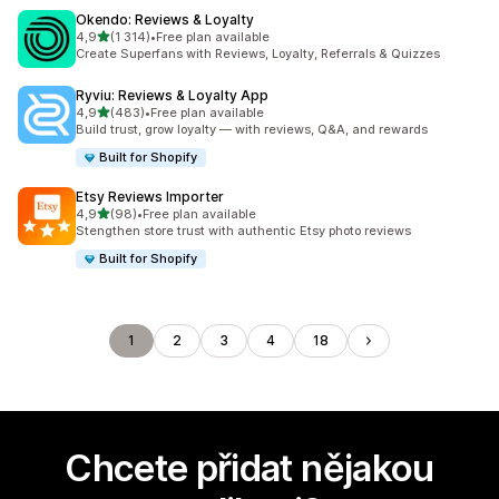
Okendo: Reviews & Loyalty
z 5 hvězd
4,9
(1 314)
•
Free plan available
Celkový počet recenzí: 1314
Create Superfans with Reviews, Loyalty, Referrals & Quizzes
Ryviu: Reviews & Loyalty App
z 5 hvězd
4,9
(483)
•
Free plan available
Celkový počet recenzí: 483
Build trust, grow loyalty — with reviews, Q&A, and rewards
Built for Shopify
Etsy Reviews Importer
z 5 hvězd
4,9
(98)
•
Free plan available
Celkový počet recenzí: 98
Stengthen store trust with authentic Etsy photo reviews
Built for Shopify
1
2
3
4
18
Chcete přidat nějakou