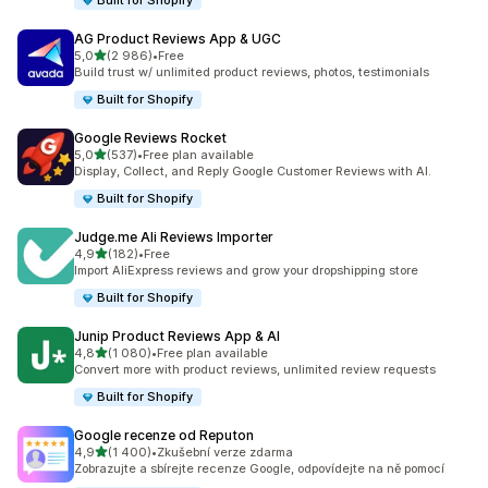
Built for Shopify
AG Product Reviews App & UGC
z 5 hvězd
5,0
(2 986)
•
Free
Celkový počet recenzí: 2986
Build trust w/ unlimited product reviews, photos, testimonials
Built for Shopify
Google Reviews Rocket
z 5 hvězd
5,0
(537)
•
Free plan available
Celkový počet recenzí: 537
Display, Collect, and Reply Google Customer Reviews with AI.
Built for Shopify
Judge.me Ali Reviews Importer
z 5 hvězd
4,9
(182)
•
Free
Celkový počet recenzí: 182
Import AliExpress reviews and grow your dropshipping store
Built for Shopify
Junip Product Reviews App & AI
z 5 hvězd
4,8
(1 080)
•
Free plan available
Celkový počet recenzí: 1080
Convert more with product reviews, unlimited review requests
Built for Shopify
Google recenze od Reputon
z 5 hvězd
4,9
(1 400)
•
Zkušební verze zdarma
Celkový počet recenzí: 1400
Zobrazujte a sbírejte recenze Google, odpovídejte na ně pomocí