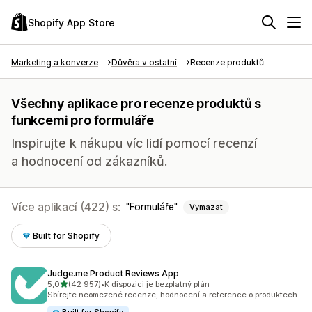
Shopify App Store
Marketing a konverze
Důvěra v ostatní
Recenze produktů
Všechny aplikace pro recenze produktů s
funkcemi pro formuláře
Inspirujte k nákupu víc lidí pomocí recenzí
a hodnocení od zákazníků.
Více aplikací (422) s:
Formuláře
Vymazat
Built for Shopify
Judge.me Product Reviews App
z 5 hvězd
5,0
(42 957)
•
K dispozici je bezplatný plán
Celkový počet recenzí: 42957
Sbírejte neomezené recenze, hodnocení a reference o produktech