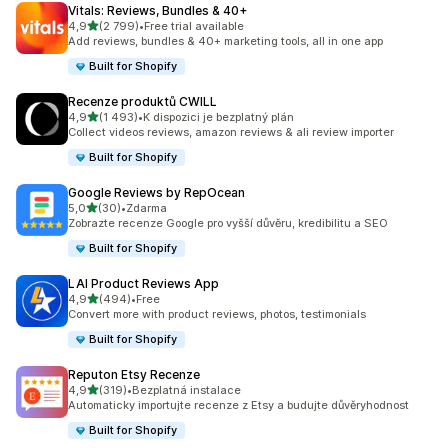
Vitals: Reviews, Bundles & 40+
z 5 hvězd
4,9
(2 799)
•
Free trial available
Celkový počet recenzí: 2799
Add reviews, bundles & 40+ marketing tools, all in one app
Built for Shopify
Recenze produktů CWILL
z 5 hvězd
4,9
(1 493)
•
K dispozici je bezplatný plán
Celkový počet recenzí: 1493
Collect videos reviews, amazon reviews & ali review importer
Built for Shopify
Google Reviews by RepOcean
z 5 hvězd
5,0
(30)
•
Zdarma
Celkový počet recenzí: 30
Zobrazte recenze Google pro vyšší důvěru, kredibilitu a SEO
Built for Shopify
LAI Product Reviews App
z 5 hvězd
4,9
(494)
•
Free
Celkový počet recenzí: 494
Convert more with product reviews, photos, testimonials
Built for Shopify
Reputon Etsy Recenze
z 5 hvězd
4,9
(319)
•
Bezplatná instalace
Celkový počet recenzí: 319
Automaticky importujte recenze z Etsy a budujte důvěryhodnost
Built for Shopify