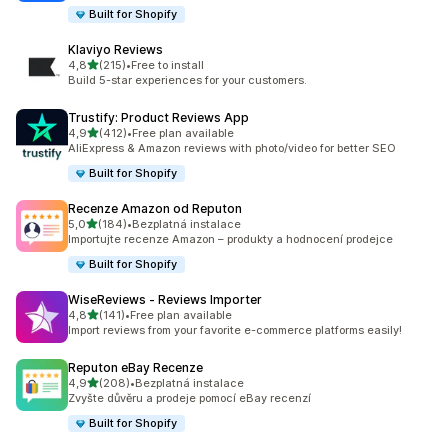
Built for Shopify
Klaviyo Reviews
z 5 hvězd
4,8
(215)
•
Free to install
Celkový počet recenzí: 215
Build 5-star experiences for your customers.
Trustify: Product Reviews App
z 5 hvězd
4,9
(412)
•
Free plan available
Celkový počet recenzí: 412
AliExpress & Amazon reviews with photo/video for better SEO
Built for Shopify
Recenze Amazon od Reputon
z 5 hvězd
5,0
(184)
•
Bezplatná instalace
Celkový počet recenzí: 184
Importujte recenze Amazon – produkty a hodnocení prodejce
Built for Shopify
WiseReviews ‑ Reviews Importer
z 5 hvězd
4,8
(141)
•
Free plan available
Celkový počet recenzí: 141
Import reviews from your favorite e-commerce platforms easily!
Reputon eBay Recenze
z 5 hvězd
4,9
(208)
•
Bezplatná instalace
Celkový počet recenzí: 208
Zvyšte důvěru a prodeje pomocí eBay recenzí
Built for Shopify