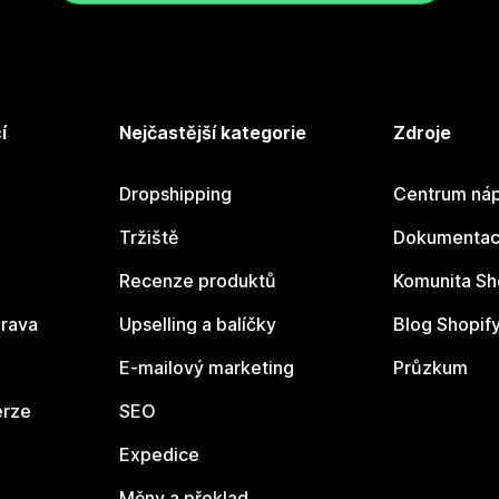
í
Nejčastější kategorie
Zdroje
Dropshipping
Centrum náp
Tržiště
Dokumentace
Recenze produktů
Komunita Sh
rava
Upselling a balíčky
Blog Shopif
E-mailový marketing
Průzkum
erze
SEO
Expedice
Měny a překlad