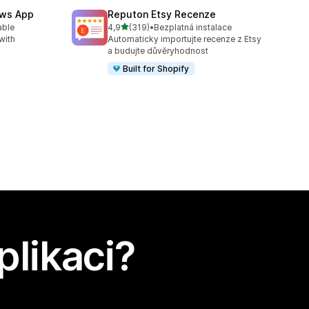
ews App
Reputon Etsy Recenze
z 5 hvězd
able
4,9
(319)
•
Bezplatná instalace
3
Celkový počet recenzí: 319
with
Automaticky importujte recenze z Etsy
a budujte důvěryhodnost
Built for Shopify
plikaci?