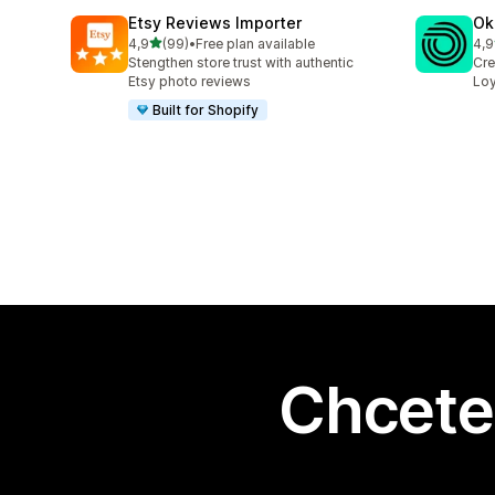
Etsy Reviews Importer
Ok
z 5 hvězd
4,9
(99)
•
Free plan available
4,9
Celkový počet recenzí: 99
Cel
Stengthen store trust with authentic
Cre
Etsy photo reviews
Loy
Built for Shopify
Chcete 