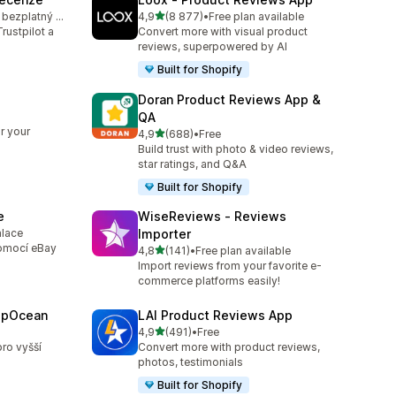
z 5 hvězd
K dispozici je bezplatný plán
4,9
(8 877)
•
Free plan available
74
Celkový počet recenzí: 8877
rustpilot a
Convert more with visual product
reviews, superpowered by AI
Built for Shopify
Doran Product Reviews App &
QA
6
r your
z 5 hvězd
4,9
(688)
•
Free
Celkový počet recenzí: 688
Build trust with photo & video reviews,
star ratings, and Q&A
Built for Shopify
e
WiseReviews ‑ Reviews
alace
Importer
8
pomocí eBay
z 5 hvězd
4,8
(141)
•
Free plan available
Celkový počet recenzí: 141
Import reviews from your favorite e-
commerce platforms easily!
epOcean
LAI Product Reviews App
z 5 hvězd
4,9
(491)
•
Free
Celkový počet recenzí: 491
ro vyšší
Convert more with product reviews,
photos, testimonials
Built for Shopify