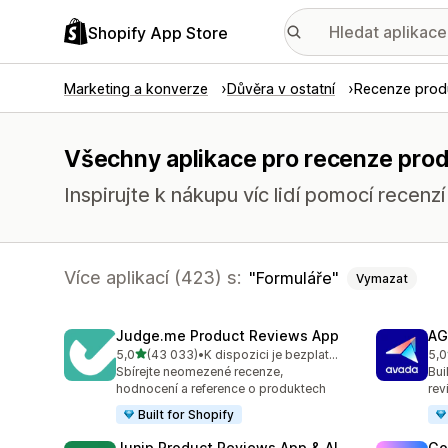
Shopify App Store
Marketing a konverze
Důvěra v ostatní
Recenze prod
Všechny aplikace pro recenze prod
Inspirujte k nákupu víc lidí pomocí recenz
Více aplikací (423) s:
Formuláře
Vymazat
Judge.me Product Reviews App
AG
z 5 hvězd
5,0
(43 033)
•
K dispozici je bezplatný plán
5,0
Celkový počet recenzí: 43033
Cel
Sbírejte neomezené recenze,
Bui
hodnocení a reference o produktech
rev
Built for Shopify
Junip Product Reviews App & AI
Go