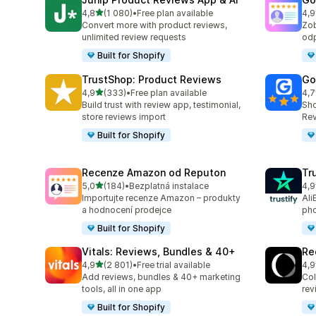
z 5 hvězd
4,8
(1 080)
•
Free plan available
4,9
Celkový počet recenzí: 1080
Cel
Convert more with product reviews,
Zob
unlimited review requests
odp
Built for Shopify
TrustShop: Product Reviews
Go
z 5 hvězd
4,9
(333)
•
Free plan available
4,7
Celkový počet recenzí: 333
Cel
Build trust with review app, testimonial,
Sho
store reviews import
Rev
Built for Shopify
Recenze Amazon od Reputon
Tr
z 5 hvězd
5,0
(184)
•
Bezplatná instalace
4,9
Celkový počet recenzí: 184
Cel
Importujte recenze Amazon – produkty
Ali
a hodnocení prodejce
pho
Built for Shopify
Vitals: Reviews, Bundles & 40+
Re
z 5 hvězd
4,9
(2 801)
•
Free trial available
4,9
Celkový počet recenzí: 2801
Cel
Add reviews, bundles & 40+ marketing
Col
tools, all in one app
rev
Built for Shopify