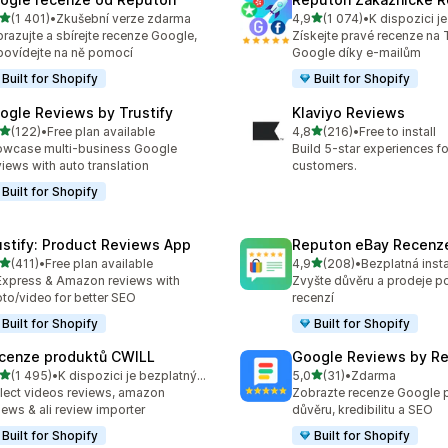
z 5 hvězd
z 5 hvězd
(1 401)
•
Zkušební verze zdarma
4,9
(1 074)
•
kový počet recenzí: 1401
Celkový počet recenzí: 10
razujte a sbírejte recenze Google,
Získejte pravé recenze na T
ovídejte na ně pomocí
Google díky e-mailům
Built for Shopify
Built for Shopify
ogle Reviews by Trustify
Klaviyo Reviews
z 5 hvězd
z 5 hvězd
(122)
•
Free plan available
4,8
(216)
•
Free to install
kový počet recenzí: 122
Celkový počet recenzí: 21
wcase multi-business Google
Build 5-star experiences fo
iews with auto translation
customers.
Built for Shopify
ustify: Product Reviews App
Reputon eBay Recenz
z 5 hvězd
z 5 hvězd
(411)
•
Free plan available
4,9
(208)
•
Bezplatná inst
kový počet recenzí: 411
Celkový počet recenzí: 20
Express & Amazon reviews with
Zvyšte důvěru a prodeje 
to/video for better SEO
recenzí
Built for Shopify
Built for Shopify
cenze produktů CWILL
Google Reviews by R
z 5 hvězd
z 5 hvězd
(1 495)
•
K dispozici je bezplatný plán
5,0
(31)
•
Zdarma
kový počet recenzí: 1495
Celkový počet recenzí: 31
lect videos reviews, amazon
Zobrazte recenze Google p
iews & ali review importer
důvěru, kredibilitu a SEO
Built for Shopify
Built for Shopify