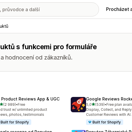
Procházet 
uktů
uktů s funkcemi pro formuláře
í a hodnocení od zákazníků.
 Product Reviews App & UGC
Google Reviews Rock
z 5 hvězd
z 5 hvězd
(2 989)
•
Free
5,0
(539)
•
Free plan avail
kový počet recenzí: 2989
Celkový počet recenzí: 53
ld trust w/ unlimited product
Display, Collect, and Repl
iews, photos, testimonials
Customer Reviews with AI.
Built for Shopify
Built for Shopify
ogle recenze od Reputon
Reputon Zákaznické 