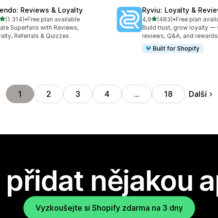
endo: Reviews & Loyalty
Ryviu: Loyalty & Revi
z 5 hvězd
z 5 hvězd
(1 314)
•
Free plan available
4,9
(483)
•
Free plan avail
kový počet recenzí: 1314
Celkový počet recenzí: 48
ate Superfans with Reviews,
Build trust, grow loyalty — 
alty, Referrals & Quizzes
reviews, Q&A, and rewards
Built for Shopify
Další
1
2
3
4
…
18
přidat nějakou a
Vyzkoušejte si Shopify zdarma na 3 dny