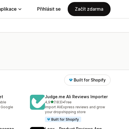
aplikace
Přihlásit se
Začít zdarma
Built for Shopify
et
Judge.me Ali Reviews Importer
z 5 hvězd
able
4,9
(183)
•
Free
9
Celkový počet recenzí: 183
y Google
Import AliExpress reviews and grow
your dropshipping store
Built for Shopify
Recenze
Loox ‑ Product Reviews App