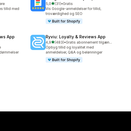
ud af 5 stjerner
lere
5,0
(31)
•
Gratis
31 anmeldelser i alt
s tillid med
Vis Google-anmeldelser for tillid,
troværdighed og SEO
Built for Shopify
ews App
Ryviu: Loyalty & Reviews App
ud af 5 stjerner
4,9
(483)
•
Gratis abonnement tilgængeligt
483 anmeldelser i alt
e
Opbyg tillid og loyalitet med
edømmelser
anmeldelser, Q&A og belønninger
Built for Shopify