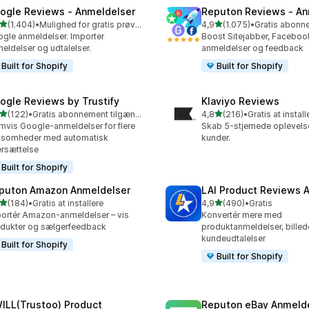
ogle Reviews ‑ Anmeldelser
Reputon Reviews ‑ An
ud af 5 stjerner
ud af 5 stjerner
(1.404)
•
Mulighed for gratis prøveperiode
4,9
(1.075)
•
4 anmeldelser i alt
1075 anmeldelser i alt
gle anmeldelser. Importer
Boost Sitejabber, Faceboo
eldelser og udtalelser.
anmeldelser og feedback
Built for Shopify
Built for Shopify
ogle Reviews by Trustify
Klaviyo Reviews
ud af 5 stjerner
ud af 5 stjerner
(122)
•
Gratis abonnement tilgængeligt
4,8
(216)
•
Gratis at install
 anmeldelser i alt
216 anmeldelser i alt
mvis Google-anmeldelser for flere
Skab 5-stjernede oplevelse
ksomheder med automatisk
kunder.
rsættelse
Built for Shopify
puton Amazon Anmeldelser
LAI Product Reviews 
ud af 5 stjerner
ud af 5 stjerner
(184)
•
Gratis at installere
4,9
(490)
•
Gratis
 anmeldelser i alt
490 anmeldelser i alt
ortér Amazon-anmeldelser – vis
Konvertér mere med
dukter og sælgerfeedback
produktanmeldelser, billed
kundeudtalelser
Built for Shopify
Built for Shopify
ILL(Trustoo) Product
Reputon eBay Anmeld