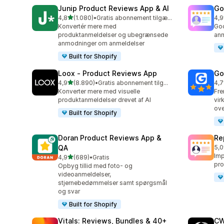
Junip Product Reviews App & AI
Go
ud af 5 stjerner
4,8
(1.080)
•
Gratis abonnement tilgængeligt
4,9
1080 anmeldelser i alt
140
Konvertér mere med
Goo
produktanmeldelser og ubegrænsede
anm
anmodninger om anmeldelser
Built for Shopify
Loox ‑ Product Reviews App
Go
ud af 5 stjerner
4,9
(8.890)
•
Gratis abonnement tilgængeligt
4,7
8890 anmeldelser i alt
122
Konverter mere med visuelle
Fre
produktanmeldelser drevet af AI
vir
ove
Built for Shopify
Doran Product Reviews App &
Re
QA
5,0
184
Imp
ud af 5 stjerner
4,9
(689)
•
Gratis
689 anmeldelser i alt
pro
Opbyg tillid med foto- og
videoanmeldelser,
stjernebedømmelser samt spørgsmål
og svar
Built for Shopify
Vitals: Reviews, Bundles & 40+
CW