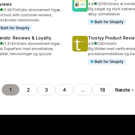
ud af 5 stjerner
views
4,9
(209)
•
Gratis at instal
209 anmeldelser i alt
Øg salget og styrk køberne
ud af 5 stjerner
(1.497)
•
Gratis abonnement tilgængeligt
7 anmeldelser i alt
eBay-anmeldelser
ld trust with customer reviews,
to&video testimonials.
Built for Shopify
Built for Shopify
endo: Reviews & Loyalty
Trustyy Product Revi
ud af 5 stjerner
ud af 5 stjerner
(1.314)
•
Gratis abonnement tilgængeligt
4,8
(29)
•
Gratis
4 anmeldelser i alt
29 anmeldelser i alt
b Superfans med anmeldelser,
Øg tilliden med verificered
alitet, henvisninger og quizzer
produktanmeldelser og b
Built for Shopify
Næste
1
2
3
4
…
18