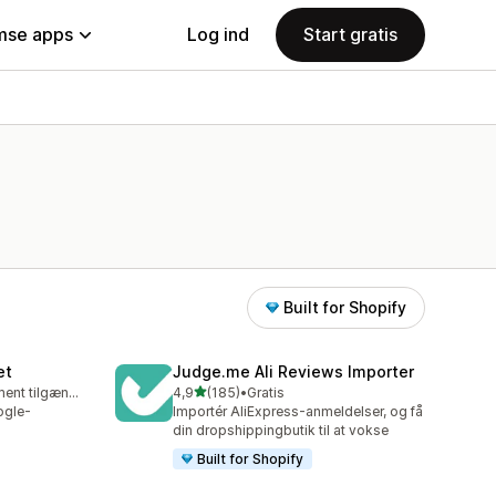
se apps
Log ind
Start gratis
Built for Shopify
et
Judge.me Ali Reviews Importer
ud af 5 stjerner
Gratis abonnement tilgængeligt
4,9
(185)
•
Gratis
185 anmeldelser i alt
ogle-
Importér AliExpress-anmeldelser, og få
din dropshippingbutik til at vokse
Built for Shopify