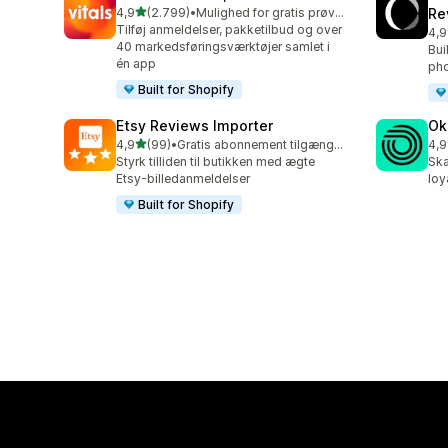
ud af 5 stjerner
4,9
(2.799)
•
Mulighed for gratis prøveperiode
Re
2799 anmeldelser i alt
Tilføj anmeldelser, pakketilbud og over
4,9
149
40 markedsføringsværktøjer samlet i
Bui
én app
pho
Built for Shopify
Etsy Reviews Importer
Ok
ud af 5 stjerner
4,9
(99)
•
Gratis abonnement tilgængeligt
4,9
99 anmeldelser i alt
131
Styrk tilliden til butikken med ægte
Ska
Etsy-billedanmeldelser
loy
Built for Shopify