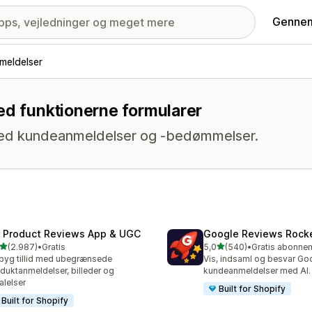
Gennem
meldelser
ed funktionerne formularer
r med kundeanmeldelser og -bedømmelser.
 Product Reviews App & UGC
Google Reviews Rock
ud af 5 stjerner
ud af 5 stjerner
(2.987)
•
Gratis
5,0
(540)
•
7 anmeldelser i alt
540 anmeldelser i alt
yg tillid med ubegrænsede
Vis, indsaml og besvar Go
duktanmeldelser, billeder og
kundeanmeldelser med AI.
alelser
Built for Shopify
Built for Shopify