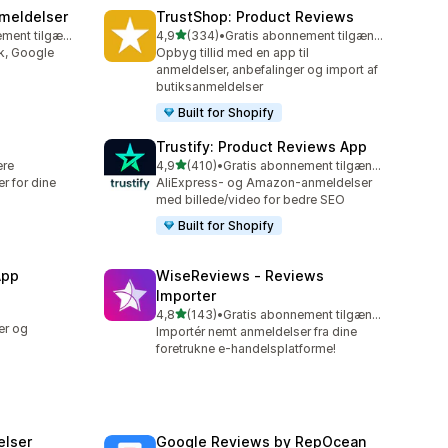
meldelser
TrustShop: Product Reviews
ud af 5 stjerner
Gratis abonnement tilgængeligt
4,9
(334)
•
Gratis abonnement tilgængeligt
334 anmeldelser i alt
k, Google
Opbyg tillid med en app til
anmeldelser, anbefalinger og import af
butiksanmeldelser
Built for Shopify
Trustify: Product Reviews App
ud af 5 stjerner
ere
4,9
(410)
•
Gratis abonnement tilgængeligt
410 anmeldelser i alt
r for dine
AliExpress- og Amazon-anmeldelser
med billede/video for bedre SEO
Built for Shopify
App
WiseReviews ‑ Reviews
Importer
ud af 5 stjerner
4,8
(143)
•
Gratis abonnement tilgængeligt
143 anmeldelser i alt
er og
Importér nemt anmeldelser fra dine
foretrukne e-handelsplatforme!
elser
Google Reviews by RepOcean