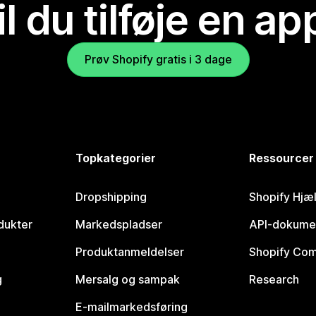
il du tilføje en ap
Prøv Shopify gratis i 3 dage
Topkategorier
Ressourcer
Dropshipping
Shopify Hjæ
dukter
Markedspladser
API-dokume
Produktanmeldelser
Shopify Co
g
Mersalg og sampak
Research
E-mailmarkedsføring