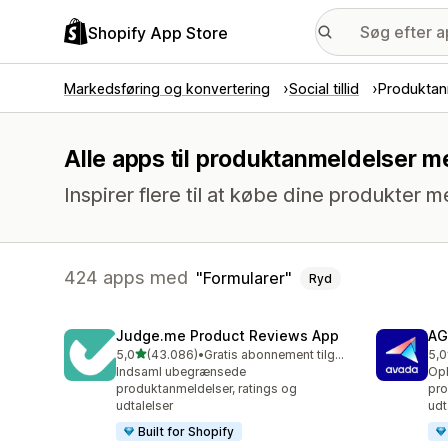
Shopify App Store
Markedsføring og konvertering
Social tillid
Produktan
Alle apps til produktanmeldelser m
Inspirer flere til at købe dine produkte
424 apps med
Formularer
Ryd
Judge.me Product Reviews App
AG
ud af 5 stjerner
5,0
(43.086)
•
Gratis abonnement tilgængeligt
5,0
43086 anmeldelser i alt
298
Indsaml ubegrænsede
Opb
produktanmeldelser, ratings og
pro
udtalelser
udt
Built for Shopify