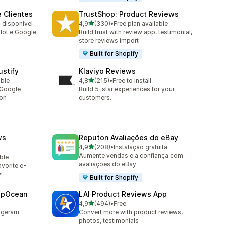
 Clientes
TrustShop: Product Reviews
de 5 estrelas
o disponível
4,9
(330)
•
Free plan available
330 total de avaliações
ilot e Google
Build trust with review app, testimonial,
store reviews import
Built for Shopify
stify
Klaviyo Reviews
de 5 estrelas
able
4,8
(215)
•
Free to install
215 total de avaliações
 Google
Build 5-star experiences for your
ion
customers.
ws
Reputon Avaliações do eBay
de 5 estrelas
4,9
(208)
•
Instalação gratuita
208 total de avaliações
Aumente vendas e a confiança com
ble
avaliações do eBay
vorite e-
!
Built for Shopify
epOcean
LAI Product Reviews App
de 5 estrelas
4,9
(494)
•
Free
494 total de avaliações
 geram
Convert more with product reviews,
photos, testimonials