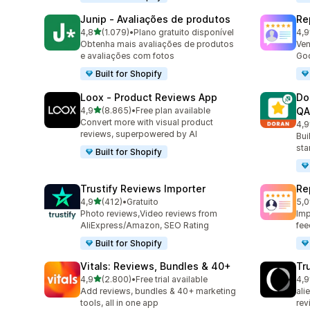
Junip ‑ Avaliações de produtos
Re
de 5 estrelas
4,8
(1.079)
•
Plano gratuito disponível
4,9
1079 total de avaliações
140
Obtenha mais avaliações de produtos
Ven
e avaliações com fotos
Goo
Built for Shopify
Loox ‑ Product Reviews App
Do
de 5 estrelas
4,9
(8.865)
•
Free plan available
QA
8865 total de avaliações
Convert more with visual product
4,9
688
reviews, superpowered by AI
Bui
sta
Built for Shopify
Trustify Reviews Importer
Re
de 5 estrelas
4,9
(412)
•
Gratuito
5,0
412 total de avaliações
184
Photo reviews,Video reviews from
Imp
AliExpress/Amazon, SEO Rating
fee
Built for Shopify
Vitals: Reviews, Bundles & 40+
Tr
de 5 estrelas
4,9
(2.800)
•
Free trial available
4,9
2800 total de avaliações
149
Add reviews, bundles & 40+ marketing
ali
tools, all in one app
rev