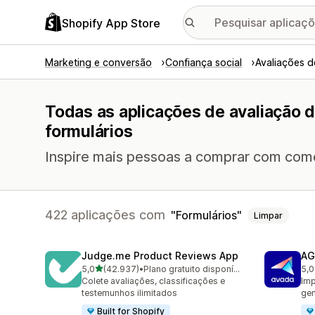
Shopify App Store
Marketing e conversão
Confiança social
Avaliações 
Todas as aplicações de avaliação 
formulários
Inspire mais pessoas a comprar com comen
422 aplicações com
Formulários
Limpar
Judge.me Product Reviews App
AG
de 5 estrelas
5,0
(42.937)
•
Plano gratuito disponível
5,0
42937 total de avaliações
298
Colete avaliações, classificações e
Imp
testemunhos ilimitados
gen
Built for Shopify