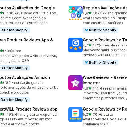
puton Avaliações do Google
Reputon Avaliações de
de 5 estrelas
de 5 estrelas
(1.400)
•
Avaliação gratuita disponível
4,9
(1.074)
•
Plano gratuit
0 total de avaliações
1074 total de avaliações
da mais com Avaliações do
Avaliações reais no Trustp
gle, estrelas e Testemunhos
com emails automáticos
Built for Shopify
Built for Shopify
ran Product Reviews App &
Google Reviews by Tru
de 5 estrelas
4,7
(122)
•
Free plan avail
122 total de avaliações
Showcase multi-business
de 5 estrelas
(688)
•
Free
 total de avaliações
Reviews with auto translat
ld trust with photo & video reviews,
r ratings, and Q&A
Built for Shopify
Built for Shopify
puton Avaliações Amazon
WiseReviews ‑ Revie
de 5 estrelas
(184)
•
Instalação gratuita
Importer
 total de avaliações
orte avaliações da Amazon e exiba
de 5 estrelas
4,8
(141)
•
Free plan availa
141 total de avaliações
dback e produtos
Import reviews from your fa
commerce platforms easily
Built for Shopify
ustWILL Product Reviews app
Google Reviews by R
de 5 estrelas
de 5 estrelas
(1.493)
•
Plano gratuito disponível
5,0
(30)
•
Gratuito
3 total de avaliações
30 total de avaliações
express review importer, amazon
Avaliações do Google que
iews & alireviews oberlo
confiança e SEO