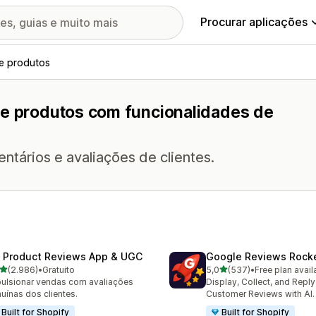
Procurar aplicações
de produtos
de produtos com funcionalidades de
tários e avaliações de clientes.
 Product Reviews App & UGC
Google Reviews Rock
de 5 estrelas
de 5 estrelas
(2.986)
•
Gratuito
5,0
(537)
•
Free plan avail
6 total de avaliações
537 total de avaliações
ulsionar vendas com avaliações
Display, Collect, and Repl
uínas dos clientes.
Customer Reviews with AI.
Built for Shopify
Built for Shopify