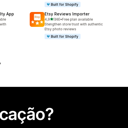
Built for Shopify
lty App
Etsy Reviews Importer
de 5 estrelas
able
4,9
(98)
•
Free plan available
98 total de avaliações
with
Stengthen store trust with authentic
Etsy photo reviews
Built for Shopify
icação?