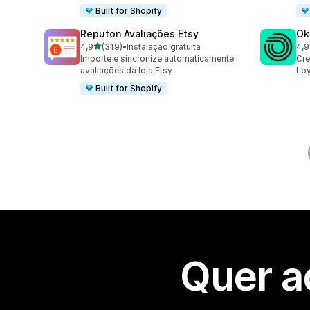
Built for Shopify
Reputon Avaliações Etsy
Ok
de 5 estrelas
4,9
(319)
•
Instalação gratuita
4,9
319 total de avaliações
131
Importe e sincronize automaticamente
Cre
avaliações da loja Etsy
Loy
Built for Shopify
Quer a