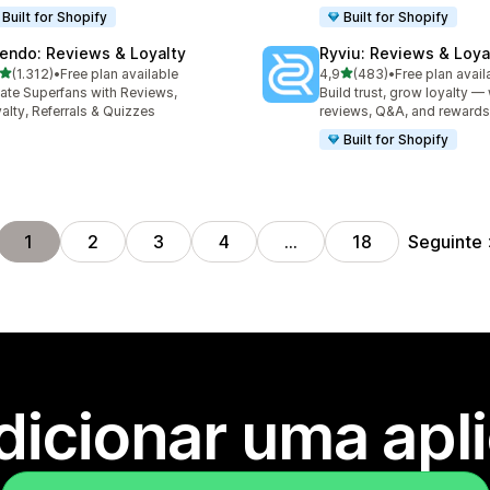
Built for Shopify
Built for Shopify
endo: Reviews & Loyalty
Ryviu: Reviews & Loya
de 5 estrelas
de 5 estrelas
(1.312)
•
Free plan available
4,9
(483)
•
Free plan avail
2 total de avaliações
483 total de avaliações
ate Superfans with Reviews,
Build trust, grow loyalty — 
alty, Referrals & Quizzes
reviews, Q&A, and rewards
Built for Shopify
Seguinte
1
2
3
4
…
18
dicionar uma apl