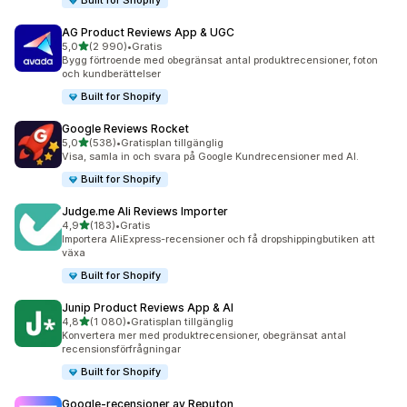
Built for Shopify
AG Product Reviews App & UGC
av 5 stjärnor
5,0
(2 990)
•
Gratis
2990 recensioner totalt
Bygg förtroende med obegränsat antal produktrecensioner, foton
och kundberättelser
Built for Shopify
Google Reviews Rocket
av 5 stjärnor
5,0
(538)
•
Gratisplan tillgänglig
538 recensioner totalt
Visa, samla in och svara på Google Kundrecensioner med AI.
Built for Shopify
Judge.me Ali Reviews Importer
av 5 stjärnor
4,9
(183)
•
Gratis
183 recensioner totalt
Importera AliExpress-recensioner och få dropshippingbutiken att
växa
Built for Shopify
Junip Product Reviews App & AI
av 5 stjärnor
4,8
(1 080)
•
Gratisplan tillgänglig
1080 recensioner totalt
Konvertera mer med produktrecensioner, obegränsat antal
recensionsförfrågningar
Built for Shopify
Google‑recensioner av Reputon