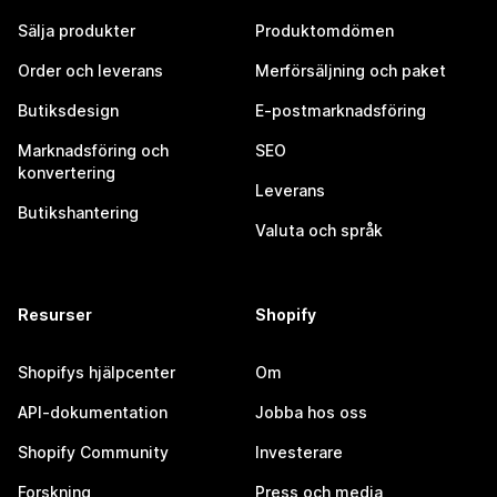
Sälja produkter
Produktomdömen
Order och leverans
Merförsäljning och paket
Butiksdesign
E-postmarknadsföring
Marknadsföring och
SEO
konvertering
Leverans
Butikshantering
Valuta och språk
Resurser
Shopify
Shopifys hjälpcenter
Om
API-dokumentation
Jobba hos oss
Shopify Community
Investerare
Forskning
Press och media