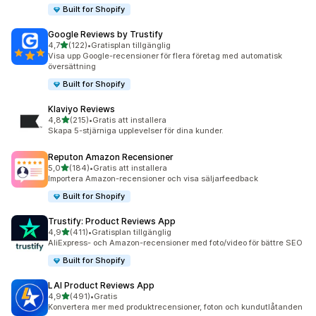
Built for Shopify
Google Reviews by Trustify
av 5 stjärnor
4,7
(122)
•
Gratisplan tillgänglig
122 recensioner totalt
Visa upp Google-recensioner för flera företag med automatisk
översättning
Built for Shopify
Klaviyo Reviews
av 5 stjärnor
4,8
(215)
•
Gratis att installera
215 recensioner totalt
Skapa 5-stjärniga upplevelser för dina kunder.
Reputon Amazon Recensioner
av 5 stjärnor
5,0
(184)
•
Gratis att installera
184 recensioner totalt
Importera Amazon-recensioner och visa säljarfeedback
Built for Shopify
Trustify: Product Reviews App
av 5 stjärnor
4,9
(411)
•
Gratisplan tillgänglig
411 recensioner totalt
AliExpress- och Amazon-recensioner med foto/video för bättre SEO
Built for Shopify
LAI Product Reviews App
av 5 stjärnor
4,9
(491)
•
Gratis
491 recensioner totalt
Konvertera mer med produktrecensioner, foton och kundutlåtanden