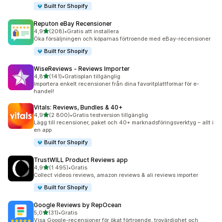
Built for Shopify
Reputon eBay Recensioner
av 5 stjärnor
4,9
(208)
•
Gratis att installera
208 recensioner totalt
Öka försäljningen och köparnas förtroende med eBay-recensioner
Built for Shopify
WiseReviews ‑ Reviews Importer
av 5 stjärnor
4,8
(141)
•
Gratisplan tillgänglig
141 recensioner totalt
Importera enkelt recensioner från dina favoritplattformar för e-
handel!
Vitals: Reviews, Bundles & 40+
av 5 stjärnor
4,9
(2 800)
•
Gratis testversion tillgänglig
2800 recensioner totalt
Lägg till recensioner, paket och 40+ marknadsföringsverktyg – allt i
en app
Built for Shopify
TrustWILL Product Reviews app
av 5 stjärnor
4,9
(1 495)
•
Gratis
1495 recensioner totalt
Collect videos reviews, amazon reviews & ali reviews importer
Built for Shopify
Google Reviews by RepOcean
av 5 stjärnor
5,0
(31)
•
Gratis
31 recensioner totalt
Visa Google-recensioner för ökat förtroende, trovärdighet och