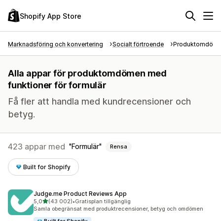
Shopify App Store
Marknadsföring och konvertering
Socialt förtroende
Produktomdöm
Alla appar för produktomdömen med
funktioner för formulär
Få fler att handla med kundrecensioner och
betyg.
423 appar med
Formulär
Rensa
Built for Shopify
Judge.me Product Reviews App
av 5 stjärnor
5,0
(43 002)
•
Gratisplan tillgänglig
43002 recensioner totalt
Samla obegränsat med produktrecensioner, betyg och omdömen