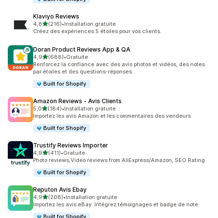
Klaviyo Reviews
étoile(s) sur 5
4,8
(216)
•
Installation gratuite
216 avis au total
Créez des expériences 5 étoiles pour vos clients.
Doran Product Reviews App & QA
étoile(s) sur 5
4,9
(688)
•
Gratuite
688 avis au total
Renforcez la confiance avec des avis photos et vidéos, des notes
par étoiles et des questions-réponses.
Built for Shopify
Amazon Reviews ‑ Avis Clients
étoile(s) sur 5
5,0
(184)
•
Installation gratuite
184 avis au total
Importez les avis Amazon et les commentaires des vendeurs.
Built for Shopify
Trustify Reviews Importer
étoile(s) sur 5
4,9
(411)
•
Gratuite
411 avis au total
Photo reviews,Video reviews from AliExpress/Amazon, SEO Rating
Built for Shopify
Reputon Avis Ebay
étoile(s) sur 5
4,9
(208)
•
Installation gratuite
208 avis au total
Importez les avis eBay. Intégrez témoignages et badge de note.
Built for Shopify