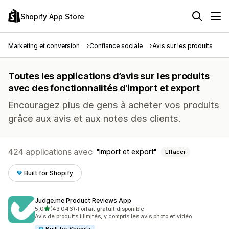
Shopify App Store
Marketing et conversion
Confiance sociale
Avis sur les produits
Toutes les applications d’avis sur les produits
avec des fonctionnalités d'import et export
Encouragez plus de gens à acheter vos produits
grâce aux avis et aux notes des clients.
424 applications avec
Import et export
Effacer
Built for Shopify
Judge.me Product Reviews App
étoile(s) sur 5
5,0
(43 046)
•
Forfait gratuit disponible
43046 avis au total
Avis de produits illimités, y compris les avis photo et vidéo