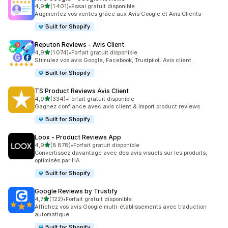
étoile(s) sur 5
4,9
(1 401)
•
Essai gratuit disponible
1401 avis au total
Augmentez vos ventes grâce aux Avis Google et Avis Clients
Built for Shopify
Reputon Reviews ‑ Avis Client
étoile(s) sur 5
4,9
(1 074)
•
Forfait gratuit disponible
1074 avis au total
Stimulez vos avis Google, Facebook, Trustpilot. Avis client.
Built for Shopify
TS Product Reviews Avis Client
étoile(s) sur 5
4,9
(334)
•
Forfait gratuit disponible
334 avis au total
Gagnez confiance avec avis client & import product reviews
Built for Shopify
Loox ‑ Product Reviews App
étoile(s) sur 5
4,9
(8 878)
•
Forfait gratuit disponible
8878 avis au total
Convertissez davantage avec des avis visuels sur les produits,
optimisés par l’IA
Built for Shopify
Google Reviews by Trustify
étoile(s) sur 5
4,7
(122)
•
Forfait gratuit disponible
122 avis au total
Affichez vos avis Google multi-établissements avec traduction
automatique
Built for Shopify