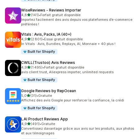
WiseReviews ‑ Reviews Importer
étoile(s) sur 5
4,8
(141)
•
Forfait gratuit disponible
141 avis au total
Importez facilement des avis depuis vos plateformes d’e-commerce
préférées !
Vitals : Avis, Packs, IA (40+)
étoile(s) sur 5
4,9
(2 801)
•
Essai gratuit disponible
2801 avis au total
In Vitals : Avis, Bundles, Replays, AI, Monnaie + 40 plus !
Built for Shopify
CWILL(Trustoo) Avis Reviews
étoile(s) sur 5
4,9
(1 495)
•
Forfait gratuit disponible
1495 avis au total
avis client trust, Aliexpress importer, unlimited requests
Built for Shopify
Google Reviews by RepOcean
étoile(s) sur 5
5,0
(31)
•
Gratuite
31 avis au total
Affichez des avis Google pour renforcer la confiance, la crédi
Built for Shopify
LAI Product Reviews App
étoile(s) sur 5
4,9
(491)
•
Gratuite
491 avis au total
Convertissez davantage grâce aux avis sur les produits, aux photos
et aux témoignages