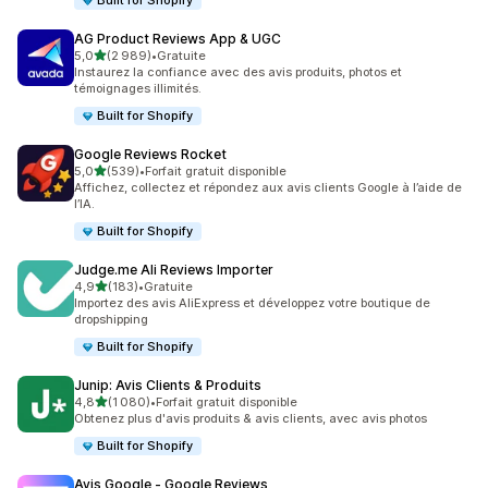
Built for Shopify
AG Product Reviews App & UGC
étoile(s) sur 5
5,0
(2 989)
•
Gratuite
2989 avis au total
Instaurez la confiance avec des avis produits, photos et
témoignages illimités.
Built for Shopify
Google Reviews Rocket
étoile(s) sur 5
5,0
(539)
•
Forfait gratuit disponible
539 avis au total
Affichez, collectez et répondez aux avis clients Google à l’aide de
l’IA.
Built for Shopify
Judge.me Ali Reviews Importer
étoile(s) sur 5
4,9
(183)
•
Gratuite
183 avis au total
Importez des avis AliExpress et développez votre boutique de
dropshipping
Built for Shopify
Junip: Avis Clients & Produits
étoile(s) sur 5
4,8
(1 080)
•
Forfait gratuit disponible
1080 avis au total
Obtenez plus d'avis produits & avis clients, avec avis photos
Built for Shopify
Avis Google ‑ Google Reviews