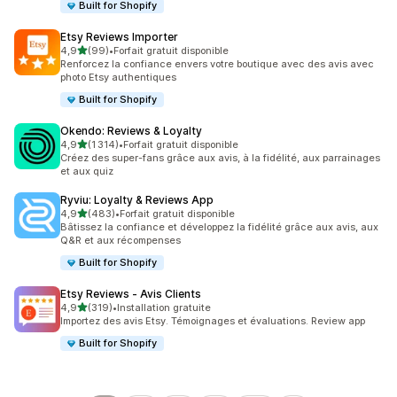
Built for Shopify
Etsy Reviews Importer
étoile(s) sur 5
4,9
(99)
•
Forfait gratuit disponible
99 avis au total
Renforcez la confiance envers votre boutique avec des avis avec
photo Etsy authentiques
Built for Shopify
Okendo: Reviews & Loyalty
étoile(s) sur 5
4,9
(1 314)
•
Forfait gratuit disponible
1314 avis au total
Créez des super-fans grâce aux avis, à la fidélité, aux parrainages
et aux quiz
Ryviu: Loyalty & Reviews App
étoile(s) sur 5
4,9
(483)
•
Forfait gratuit disponible
483 avis au total
Bâtissez la confiance et développez la fidélité grâce aux avis, aux
Q&R et aux récompenses
Built for Shopify
Etsy Reviews ‑ Avis Clients
étoile(s) sur 5
4,9
(319)
•
Installation gratuite
319 avis au total
Importez des avis Etsy. Témoignages et évaluations. Review app
Built for Shopify