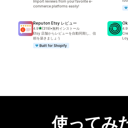
too
Import reviews from your favorite e-
commerce platforms easily!
Reputon Etsy レビュー
Ok
5つ星中
4.9
(319)
•
無料インストール
4.9
合計レビュー数：319件
合計
Etsy 店舗からレビューを自動同期し、信
Cre
頼を築きましょう
Loy
Built for Shopify
使ってみ