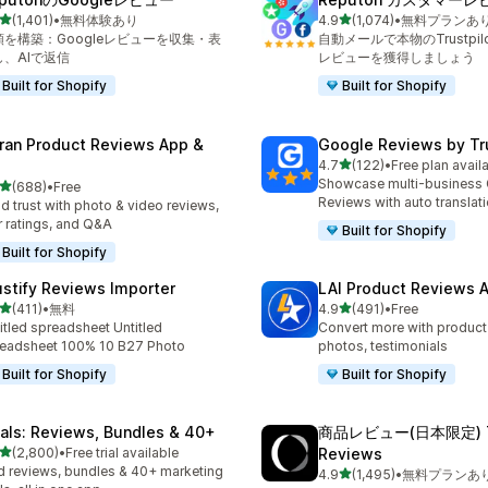
5つ星中
5つ星中
(1,401)
•
無料体験あり
4.9
(1,074)
•
無料プランあ
レビュー数：1401件
合計レビュー数：1074件
頼を構築：Googleレビューを収集・表
自動メールで本物のTrustpilo
し、AIで返信
レビューを獲得しましょう
Built for Shopify
Built for Shopify
ran Product Reviews App &
Google Reviews by Tru
5つ星中
4.7
(122)
•
Free plan avail
合計レビュー数：122件
Showcase multi-business
5つ星中
(688)
•
Free
計レビュー数：688件
Reviews with auto translat
ld trust with photo & video reviews,
r ratings, and Q&A
Built for Shopify
Built for Shopify
ustify Reviews Importer
LAI Product Reviews 
5つ星中
5つ星中
(411)
•
無料
4.9
(491)
•
Free
計レビュー数：411件
合計レビュー数：491件
itled spreadsheet Untitled
Convert more with product
eadsheet 100% 10 B27 Photo
photos, testimonials
Built for Shopify
Built for Shopify
tals: Reviews, Bundles & 40+
商品レビュー(日本限定) Tr
5つ星中
(2,800)
•
Free trial available
Reviews
計レビュー数：2800件
 reviews, bundles & 40+ marketing
5つ星中
4.9
(1,495)
•
無料プランあ
合計レビュー数：1495件