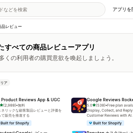
アプリを
商品レビュー
たすべての商品レビューアプリ
多くの利用者の購買意欲を喚起しましょう。
クリア
 Product Reviews App & UGC
Google Reviews Rock
5つ星中
5つ星中
(2,988)
•
無料
5.0
(538)
•
Free plan avail
計レビュー数：2988件
合計レビュー数：538件
ェネリックな顧客製品レビューと評価を
Display, Collect, and Repl
って販売を推進する
Customer Reviews with AI.
Built for Shopify
Built for Shopify
putonのGoogleレビュー
Reputon カスタマーレ