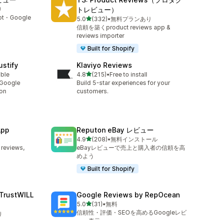
り
トレビュー）
t・Google
5つ星中
5.0
(332)
•
無料プランあり
合計レビュー数：332件
信頼を築くproduct reviews app &
reviews importer
Built for Shopify
stify
Klaviyo Reviews
5つ星中
able
4.8
(215)
•
Free to install
合計レビュー数：215件
 Google
Build 5-star experiences for your
ion
customers.
App
Reputon eBay レビュー
5つ星中
4.9
(208)
•
無料インストール
合計レビュー数：208件
 reviews,
eBayレビューで売上と購入者の信頼を高
めよう
Built for Shopify
ustWILL
Google Reviews by RepOcean
5つ星中
5.0
(31)
•
無料
合計レビュー数：31件
信頼性・評価・SEOを高めるGoogleレビ
り