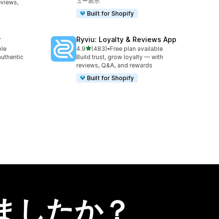
ュー表示
eviews,
Built for Shopify
r
Ryviu: Loyalty & Reviews App
5つ星中
ble
4.9
(483)
•
Free plan available
合計レビュー数：483件
authentic
Build trust, grow loyalty — with
reviews, Q&A, and rewards
Built for Shopify
ましたか？