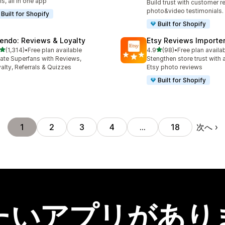
ls, all in one app
Build trust with customer r
photo&video testimonials.
Built for Shopify
Built for Shopify
endo: Reviews & Loyalty
Etsy Reviews Importe
5つ星中
5つ星中
(1,314)
•
Free plan available
4.9
(98)
•
Free plan availa
レビュー数：1314件
合計レビュー数：98件
ate Superfans with Reviews,
Stengthen store trust with 
alty, Referrals & Quizzes
Etsy photo reviews
Built for Shopify
次へ
1
2
3
4
…
18
たいアプリがあり