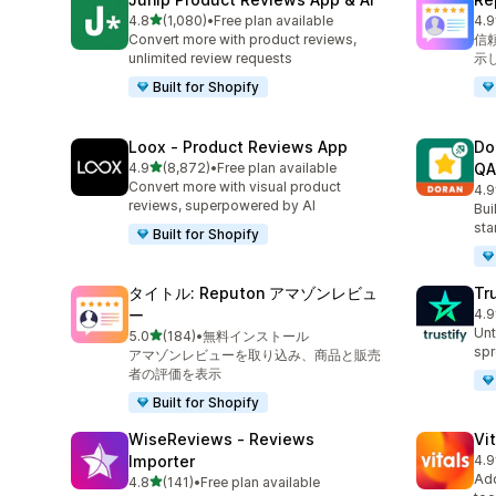
5つ星中
4.8
(1,080)
•
Free plan available
4.9
合計レビュー数：1080件
合計
Convert more with product reviews,
信
unlimited review requests
示
Built for Shopify
Loox ‑ Product Reviews App
Do
5つ星中
4.9
(8,872)
•
Free plan available
QA
合計レビュー数：8872件
Convert more with visual product
4.9
合
reviews, superpowered by AI
Bui
sta
Built for Shopify
タイトル: Reputon アマゾンレビュ
Tr
ー
4.9
合
Unt
5つ星中
5.0
(184)
•
無料インストール
合計レビュー数：184件
spr
アマゾンレビューを取り込み、商品と販売
者の評価を表示
Built for Shopify
WiseReviews ‑ Reviews
Vi
Importer
4.9
合
Add
5つ星中
4.8
(141)
•
Free plan available
合計レビュー数：141件