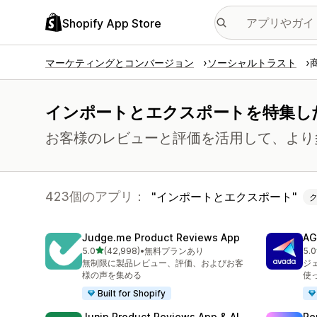
Shopify App Store
マーケティングとコンバージョン
ソーシャルトラスト
インポートとエクスポートを特集し
お客様のレビューと評価を活用して、より
423個のアプリ：
インポートとエクスポート
Judge.me Product Reviews App
AG
5つ星中
5.0
(42,998)
•
無料プランあり
5.0
合計レビュー数：42998件
合
無制限に製品レビュー、評価、およびお客
ジ
様の声を集める
使
Built for Shopify
Junip Product Reviews App & AI
Re