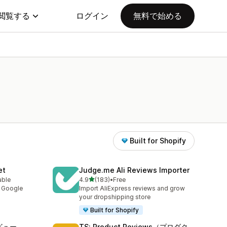
閲覧する
ログイン
無料で始める
Built for Shopify
et
Judge.me Ali Reviews Importer
5つ星中
able
4.9
(183)
•
Free
合計レビュー数：183件
y Google
Import AliExpress reviews and grow
your dropshipping store
Built for Shopify
ビュー
TS: Product Reviews（プロダク