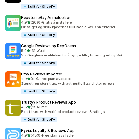
Built for Shopify
Reputon eBay Anmeldelser
av 5 stjerner
4,9
(209)
•
Gratis å installere
Totalt 209 omtaler
Øk salget og styrk kjøpernes tillit med eBay-anmeldelser
Built for Shopify
Google Reviews by RepOcean
av 5 stjerner
5,0
(31)
•
Gratis
Totalt 31 omtaler
Vis Google-anmeldelser for å bygge tillit, troverdighet og SEO
Built for Shopify
Etsy Reviews Importer
av 5 stjerner
4,9
(99)
•
Free plan available
Totalt 99 omtaler
Stengthen store trust with authentic Etsy photo reviews
Built for Shopify
Trustyy Product Reviews App
av 5 stjerner
4,8
(29)
•
Free
Totalt 29 omtaler
Boost trust with verified product reviews & ratings
Built for Shopify
Ryviu: Loyalty & Reviews App
av 5 stjerner
4,9
(483)
•
Free plan available
Totalt 483 omtaler