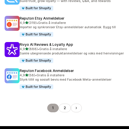
Build trust, grow loyalty — with reviews, Q&A, and rewards
Built for Shopify
Reputon Etsy Anmeldelser
av 5 stjerner
4,9
(319)
•
Gratis å installere
Totalt 319 omtaler
Importer og synkroniser Etsy-anmeldelser automatisk. Bygg till
Built for Shopify
Rivyo AI Reviews & Loyalty App
av 5 stjerner
4,9
(888)
•
Gratis å installere
Totalt 888 omtaler
Samle ubegrensede produktanmeldelser og voks med henvisninger
Built for Shopify
Reputon Facebook Anmeldelser
av 5 stjerner
4,9
(58)
•
Gratis å installere
Totalt 58 omtaler
Styrk tillit og sosialt bevis med Facebook Meta-anmeldelser
Built for Shopify
1
2