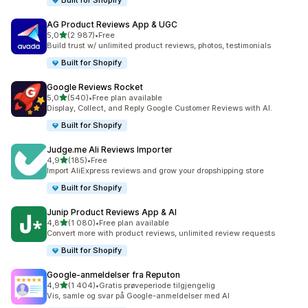
Built for Shopify
AG Product Reviews App & UGC
av 5 stjerner
5,0
(2 987)
•
Free
Totalt 2987 omtaler
Build trust w/ unlimited product reviews, photos, testimonials
Built for Shopify
Google Reviews Rocket
av 5 stjerner
5,0
(540)
•
Free plan available
Totalt 540 omtaler
Display, Collect, and Reply Google Customer Reviews with AI.
Built for Shopify
Judge.me Ali Reviews Importer
av 5 stjerner
4,9
(185)
•
Free
Totalt 185 omtaler
Import AliExpress reviews and grow your dropshipping store
Built for Shopify
Junip Product Reviews App & AI
av 5 stjerner
4,8
(1 080)
•
Free plan available
Totalt 1080 omtaler
Convert more with product reviews, unlimited review requests
Built for Shopify
Google‑anmeldelser fra Reputon
av 5 stjerner
4,9
(1 404)
•
Gratis prøveperiode tilgjengelig
Totalt 1404 omtaler
Vis, samle og svar på Google-anmeldelser med AI