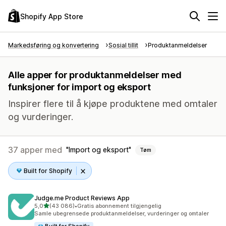
Shopify App Store
Markedsføring og konvertering
Sosial tillit
Produktanmeldelser
Alle apper for produktanmeldelser med
funksjoner for import og eksport
Inspirer flere til å kjøpe produktene med omtaler
og vurderinger.
37 apper med
Import og eksport
Tøm
Built for Shopify
Judge.me Product Reviews App
av 5 stjerner
5,0
(43 086)
•
Gratis abonnement tilgjengelig
Totalt 43086 omtaler
Samle ubegrensede produktanmeldelser, vurderinger og omtaler