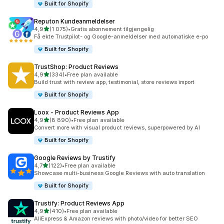
Built for Shopify
Reputon Kundeanmeldelser
av 5 stjerner
4,9
(1 075)
•
Gratis abonnement tilgjengelig
Totalt 1075 omtaler
Få ekte Trustpilot- og Google-anmeldelser med automatiske e-po
Built for Shopify
TrustShop: Product Reviews
av 5 stjerner
4,9
(334)
•
Free plan available
Totalt 334 omtaler
Build trust with review app, testimonial, store reviews import
Built for Shopify
Loox ‑ Product Reviews App
av 5 stjerner
4,9
(8 890)
•
Free plan available
Totalt 8890 omtaler
Convert more with visual product reviews, superpowered by AI
Built for Shopify
Google Reviews by Trustify
av 5 stjerner
4,7
(122)
•
Free plan available
Totalt 122 omtaler
Showcase multi-business Google Reviews with auto translation
Built for Shopify
Trustify: Product Reviews App
av 5 stjerner
4,9
(410)
•
Free plan available
Totalt 410 omtaler
AliExpress & Amazon reviews with photo/video for better SEO