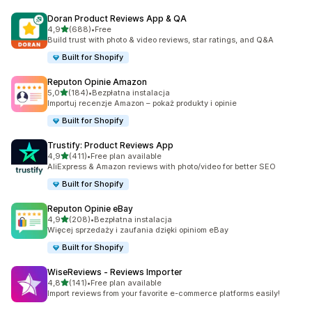
Doran Product Reviews App & QA
na 5 gwiazdek
4,9
(688)
•
Free
Łączna liczba recenzji: 688
Build trust with photo & video reviews, star ratings, and Q&A
Built for Shopify
Reputon Opinie Amazon
na 5 gwiazdek
5,0
(184)
•
Bezpłatna instalacja
Łączna liczba recenzji: 184
Importuj recenzje Amazon – pokaż produkty i opinie
Built for Shopify
Trustify: Product Reviews App
na 5 gwiazdek
4,9
(411)
•
Free plan available
Łączna liczba recenzji: 411
AliExpress & Amazon reviews with photo/video for better SEO
Built for Shopify
Reputon Opinie eBay
na 5 gwiazdek
4,9
(208)
•
Bezpłatna instalacja
Łączna liczba recenzji: 208
Więcej sprzedaży i zaufania dzięki opiniom eBay
Built for Shopify
WiseReviews ‑ Reviews Importer
na 5 gwiazdek
4,8
(141)
•
Free plan available
Łączna liczba recenzji: 141
Import reviews from your favorite e-commerce platforms easily!