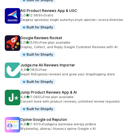
Built for Shopify
AG Product Reviews App & UGC
na 5 gwiazdek
5,0
(2 989)
•
Gratis
Łączna liczba recenzji: 2989
Zwiększ sprzedaż dzięki autentycznym opiniom i ocena klientów.
Built for Shopify
Google Reviews Rocket
na 5 gwiazdek
5,0
(539)
•
Free plan available
Łączna liczba recenzji: 539
Display, Collect, and Reply Google Customer Reviews with AI.
Built for Shopify
Judge.me Ali Reviews Importer
na 5 gwiazdek
4,9
(183)
•
Free
Łączna liczba recenzji: 183
Import AliExpress reviews and grow your dropshipping store
Built for Shopify
Junip Product Reviews App & AI
na 5 gwiazdek
4,8
(1 080)
•
Free plan available
Łączna liczba recenzji: 1080
Convert more with product reviews, unlimited review requests
Built for Shopify
Opinie Google od Reputon
na 5 gwiazdek
4,9
(1 401)
•
Dostępna darmowa wersja próbna
Łączna liczba recenzji: 1401
Wyświetlaj, zbieraj i tłumacz opinie Google z AI