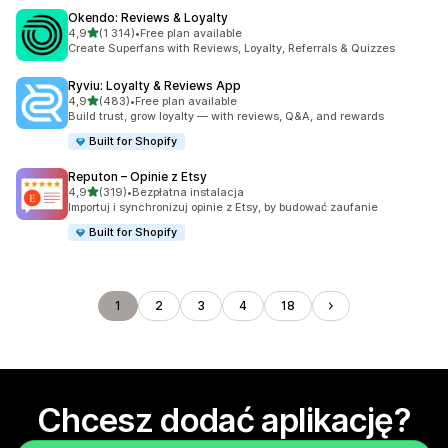
Okendo: Reviews & Loyalty
na 5 gwiazdek
4,9
(1 314)
•
Free plan available
Łączna liczba recenzji: 1314
Create Superfans with Reviews, Loyalty, Referrals & Quizzes
Ryviu: Loyalty & Reviews App
na 5 gwiazdek
4,9
(483)
•
Free plan available
Łączna liczba recenzji: 483
Build trust, grow loyalty — with reviews, Q&A, and rewards
Built for Shopify
Reputon – Opinie z Etsy
na 5 gwiazdek
4,9
(319)
•
Bezpłatna instalacja
Łączna liczba recenzji: 319
Importuj i synchronizuj opinie z Etsy, by budować zaufanie
Built for Shopify
1
2
3
4
18
Chcesz dodać aplikację?