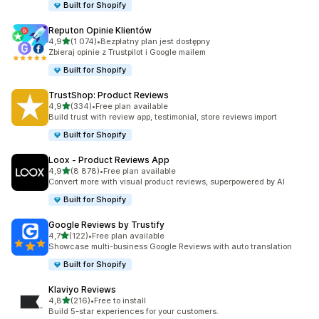
Built for Shopify
Reputon Opinie Klientów
na 5 gwiazdek
4,9
(1 074)
•
Bezpłatny plan jest dostępny
Łączna liczba recenzji: 1074
Zbieraj opinie z Trustpilot i Google mailem
Built for Shopify
TrustShop: Product Reviews
na 5 gwiazdek
4,9
(334)
•
Free plan available
Łączna liczba recenzji: 334
Build trust with review app, testimonial, store reviews import
Built for Shopify
Loox ‑ Product Reviews App
na 5 gwiazdek
4,9
(8 878)
•
Free plan available
Łączna liczba recenzji: 8878
Convert more with visual product reviews, superpowered by AI
Built for Shopify
Google Reviews by Trustify
na 5 gwiazdek
4,7
(122)
•
Free plan available
Łączna liczba recenzji: 122
Showcase multi-business Google Reviews with auto translation
Built for Shopify
Klaviyo Reviews
na 5 gwiazdek
4,8
(216)
•
Free to install
Łączna liczba recenzji: 216
Build 5-star experiences for your customers.