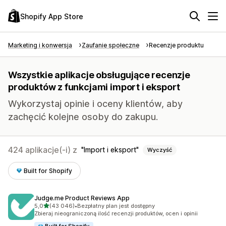
Shopify App Store
Marketing i konwersja
Zaufanie społeczne
Recenzje produktu
Wszystkie aplikacje obsługujące recenzje
produktów z funkcjami import i eksport
Wykorzystaj opinie i oceny klientów, aby
zachęcić kolejne osoby do zakupu.
424 aplikacje(-i) z
Import i eksport
Wyczyść
Built for Shopify
Judge.me Product Reviews App
na 5 gwiazdek
5,0
(43 046)
•
Bezpłatny plan jest dostępny
Łączna liczba recenzji: 43046
Zbieraj nieograniczoną ilość recenzji produktów, ocen i opinii