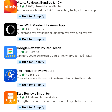
Vitals: Reviews, Bundles & 40+
na 5 gwiazdek
4,9
(2 801)
•
Free trial available
Łączna liczba recenzji: 2801
Add reviews, bundles & 40+ marketing tools, all in one app
Built for Shopify
TrustWILL Product Reviews App
na 5 gwiazdek
4,9
(1 495)
•
Gratis
Łączna liczba recenzji: 1495
Aliexpress review importer, amazon reviews & ali review
Built for Shopify
Google Reviews by RepOcean
na 5 gwiazdek
5,0
(31)
•
Gratis
Łączna liczba recenzji: 31
Opinie Google zwiększają zaufanie, wiarygodność i SEO
Built for Shopify
LAI Product Reviews App
na 5 gwiazdek
4,9
(491)
•
Free
Łączna liczba recenzji: 491
Convert more with product reviews, photos, testimonials
Built for Shopify
Etsy Reviews Importer
na 5 gwiazdek
4,9
(99)
•
Free plan available
Łączna liczba recenzji: 99
Stengthen store trust with authentic Etsy photo reviews
Built for Shopify