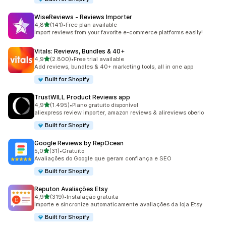
WiseReviews ‑ Reviews Importer
de 5 estrelas
4,8
(141)
•
Free plan available
141 total de avaliações
Import reviews from your favorite e-commerce platforms easily!
Vitals: Reviews, Bundles & 40+
de 5 estrelas
4,9
(2.800)
•
Free trial available
2800 total de avaliações
Add reviews, bundles & 40+ marketing tools, all in one app
Built for Shopify
TrustWILL Product Reviews app
de 5 estrelas
4,9
(1.495)
•
Plano gratuito disponível
1495 total de avaliações
aliexpress review importer, amazon reviews & alireviews oberlo
Built for Shopify
Google Reviews by RepOcean
de 5 estrelas
5,0
(31)
•
Gratuito
31 total de avaliações
Avaliações do Google que geram confiança e SEO
Built for Shopify
Reputon Avaliações Etsy
de 5 estrelas
4,9
(319)
•
Instalação gratuita
319 total de avaliações
Importe e sincronize automaticamente avaliações da loja Etsy
Built for Shopify