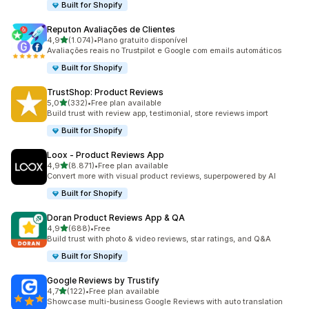
Built for Shopify
Reputon Avaliações de Clientes
de 5 estrelas
4,9
(1.074)
•
Plano gratuito disponível
1074 total de avaliações
Avaliações reais no Trustpilot e Google com emails automáticos
Built for Shopify
TrustShop: Product Reviews
de 5 estrelas
5,0
(332)
•
Free plan available
332 total de avaliações
Build trust with review app, testimonial, store reviews import
Built for Shopify
Loox ‑ Product Reviews App
de 5 estrelas
4,9
(8.871)
•
Free plan available
8871 total de avaliações
Convert more with visual product reviews, superpowered by AI
Built for Shopify
Doran Product Reviews App & QA
de 5 estrelas
4,9
(688)
•
Free
688 total de avaliações
Build trust with photo & video reviews, star ratings, and Q&A
Built for Shopify
Google Reviews by Trustify
de 5 estrelas
4,7
(122)
•
Free plan available
122 total de avaliações
Showcase multi-business Google Reviews with auto translation