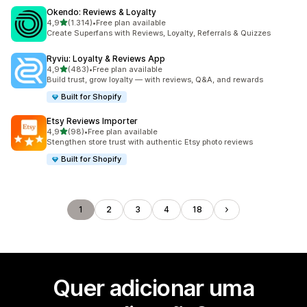
Okendo: Reviews & Loyalty
de 5 estrelas
4,9
(1.314)
•
Free plan available
1314 total de avaliações
Create Superfans with Reviews, Loyalty, Referrals & Quizzes
Ryviu: Loyalty & Reviews App
de 5 estrelas
4,9
(483)
•
Free plan available
483 total de avaliações
Build trust, grow loyalty — with reviews, Q&A, and rewards
Built for Shopify
Etsy Reviews Importer
de 5 estrelas
4,9
(98)
•
Free plan available
98 total de avaliações
Stengthen store trust with authentic Etsy photo reviews
Built for Shopify
1
2
3
4
18
Quer adicionar uma