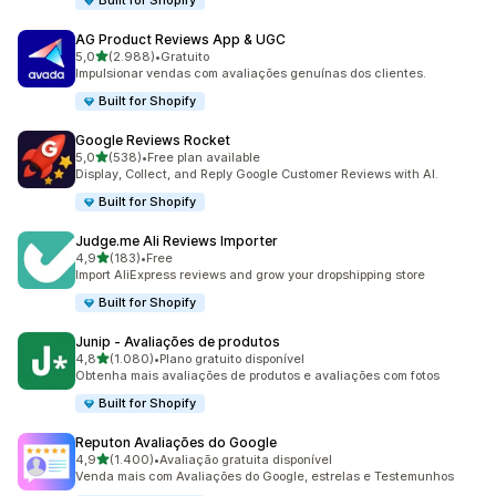
Built for Shopify
AG Product Reviews App & UGC
de 5 estrelas
5,0
(2.988)
•
Gratuito
2988 total de avaliações
Impulsionar vendas com avaliações genuínas dos clientes.
Built for Shopify
Google Reviews Rocket
de 5 estrelas
5,0
(538)
•
Free plan available
538 total de avaliações
Display, Collect, and Reply Google Customer Reviews with AI.
Built for Shopify
Judge.me Ali Reviews Importer
de 5 estrelas
4,9
(183)
•
Free
183 total de avaliações
Import AliExpress reviews and grow your dropshipping store
Built for Shopify
Junip ‑ Avaliações de produtos
de 5 estrelas
4,8
(1.080)
•
Plano gratuito disponível
1080 total de avaliações
Obtenha mais avaliações de produtos e avaliações com fotos
Built for Shopify
Reputon Avaliações do Google
de 5 estrelas
4,9
(1.400)
•
Avaliação gratuita disponível
1400 total de avaliações
Venda mais com Avaliações do Google, estrelas e Testemunhos