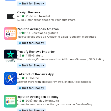
Built for Shopify
Klaviyo Reviews
de 5 estrelas
4,8
(215)
•
Free to install
215 total de avaliações
Build 5-star experiences for your customers.
Reputon Avaliações Amazon
de 5 estrelas
5,0
(184)
•
Instalação gratuita
184 total de avaliações
Importe avaliações da Amazon e exiba feedback e produtos
Built for Shopify
Trustify Reviews Importer
de 5 estrelas
4,9
(411)
•
Gratuito
411 total de avaliações
Photo reviews,Video reviews from AliExpress/Amazon, SEO Rating
Built for Shopify
LAI Product Reviews App
de 5 estrelas
4,9
(491)
•
Free
491 total de avaliações
Convert more with product reviews, photos, testimonials
Built for Shopify
Reputon Avaliações do eBay
de 5 estrelas
4,9
(208)
•
Instalação gratuita
208 total de avaliações
Aumente vendas e a confiança com avaliações do eBay
Built for Shopify