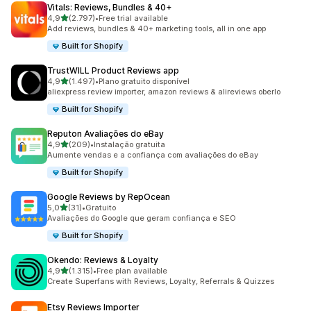
Vitals: Reviews, Bundles & 40+
de 5 estrelas
4,9
(2.797)
•
Free trial available
2797 total de avaliações
Add reviews, bundles & 40+ marketing tools, all in one app
Built for Shopify
TrustWILL Product Reviews app
de 5 estrelas
4,9
(1.497)
•
Plano gratuito disponível
1497 total de avaliações
aliexpress review importer, amazon reviews & alireviews oberlo
Built for Shopify
Reputon Avaliações do eBay
de 5 estrelas
4,9
(209)
•
Instalação gratuita
209 total de avaliações
Aumente vendas e a confiança com avaliações do eBay
Built for Shopify
Google Reviews by RepOcean
de 5 estrelas
5,0
(31)
•
Gratuito
31 total de avaliações
Avaliações do Google que geram confiança e SEO
Built for Shopify
Okendo: Reviews & Loyalty
de 5 estrelas
4,9
(1.315)
•
Free plan available
1315 total de avaliações
Create Superfans with Reviews, Loyalty, Referrals & Quizzes
Etsy Reviews Importer