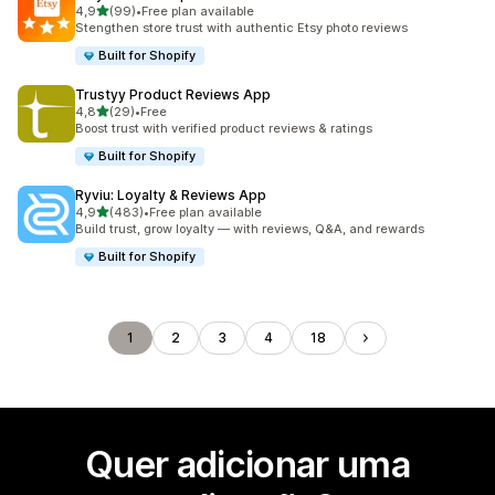
de 5 estrelas
4,9
(99)
•
Free plan available
99 total de avaliações
Stengthen store trust with authentic Etsy photo reviews
Built for Shopify
Trustyy Product Reviews App
de 5 estrelas
4,8
(29)
•
Free
29 total de avaliações
Boost trust with verified product reviews & ratings
Built for Shopify
Ryviu: Loyalty & Reviews App
de 5 estrelas
4,9
(483)
•
Free plan available
483 total de avaliações
Build trust, grow loyalty — with reviews, Q&A, and rewards
Built for Shopify
1
2
3
4
18
Quer adicionar uma