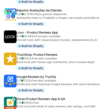
Built for Shopify
Reputon Avaliações de Clientes
de 5 estrelas
4,9
(1.076)
•
Plano gratuito disponível
1076 total de avaliações
Avaliações reais no Trustpilot e Google com emails automáticos
Built for Shopify
Loox ‑ Product Reviews App
de 5 estrelas
4,9
(8.886)
•
Free plan available
8886 total de avaliações
Convert more with visual product reviews, superpowered by AI
Built for Shopify
TrustShop: Product Reviews
de 5 estrelas
5,0
(332)
•
Free plan available
332 total de avaliações
Build trust with review app, testimonial, store reviews import
Built for Shopify
Google Reviews by Trustify
de 5 estrelas
4,7
(122)
•
Free plan available
122 total de avaliações
Showcase multi-business Google Reviews with auto translation
Built for Shopify
Doran Product Reviews App & QA
de 5 estrelas
4,9
(690)
•
Free
690 total de avaliações
Build trust with photo & video reviews, star ratings, and Q&A