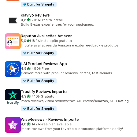
Built for Shopify
Klaviyo Reviews
de 5 estrelas
4,8
(216)
•
Free to install
216 total de avaliações
Build 5-star experiences for your customers.
Reputon Avaliações Amazon
de 5 estrelas
5,0
(184)
•
Instalação gratuita
184 total de avaliações
Importe avaliações da Amazon e exiba feedback e produtos
Built for Shopify
LAI Product Reviews App
de 5 estrelas
4,9
(490)
•
Free
490 total de avaliações
Convert more with product reviews, photos, testimonials
Built for Shopify
Trustify Reviews Importer
de 5 estrelas
4,9
(410)
•
Gratuito
410 total de avaliações
Photo reviews,Video reviews from AliExpress/Amazon, SEO Rating
Built for Shopify
WiseReviews ‑ Reviews Importer
de 5 estrelas
4,8
(142)
•
Free plan available
142 total de avaliações
Import reviews from your favorite e-commerce platforms easily!