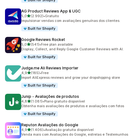
Built for Shopify
AG Product Reviews App & UGC
de 5 estrelas
5,0
(2.992)
•
Gratuito
2992 total de avaliações
Impulsionar vendas com avaliações genuínas dos clientes.
Built for Shopify
Google Reviews Rocket
de 5 estrelas
5,0
(541)
•
Free plan available
541 total de avaliações
Display, Collect, and Reply Google Customer Reviews with AI.
Built for Shopify
Judge.me Ali Reviews Importer
de 5 estrelas
4,9
(185)
•
Free
185 total de avaliações
Import AliExpress reviews and grow your dropshipping store
Built for Shopify
Junip ‑ Avaliações de produtos
de 5 estrelas
4,8
(1.081)
•
Plano gratuito disponível
1081 total de avaliações
Obtenha mais avaliações de produtos e avaliações com fotos
Built for Shopify
Reputon Avaliações do Google
de 5 estrelas
4,9
(1.406)
•
Avaliação gratuita disponível
1406 total de avaliações
Venda mais com Avaliações do Google, estrelas e Testemunhos