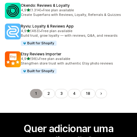
Okendo: Reviews & Loyalty
de 5 estrelas
4,9
(1.314)
•
Free plan available
1314 total de avaliações
Create Superfans with Reviews, Loyalty, Referrals & Quizzes
Ryviu: Loyalty & Reviews App
de 5 estrelas
4,9
(483)
•
Free plan available
483 total de avaliações
Build trust, grow loyalty — with reviews, Q&A, and rewards
Built for Shopify
Etsy Reviews Importer
de 5 estrelas
4,9
(98)
•
Free plan available
98 total de avaliações
Stengthen store trust with authentic Etsy photo reviews
Built for Shopify
1
2
3
4
18
Quer adicionar uma