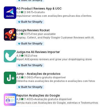
Built for Shopify
AG Product Reviews App & UGC
de 5 estrelas
5,0
(2.987)
•
Gratuito
2987 total de avaliações
Impulsionar vendas com avaliações genuínas dos clientes.
Built for Shopify
Google Reviews Rocket
de 5 estrelas
5,0
(537)
•
Free plan available
537 total de avaliações
Display, Collect, and Reply Google Customer Reviews with AI.
Built for Shopify
Judge.me Ali Reviews Importer
de 5 estrelas
4,9
(182)
•
Free
182 total de avaliações
Import AliExpress reviews and grow your dropshipping store
Built for Shopify
Junip ‑ Avaliações de produtos
de 5 estrelas
4,8
(1.080)
•
Plano gratuito disponível
1080 total de avaliações
Obtenha mais avaliações de produtos e avaliações com fotos
Built for Shopify
Reputon Avaliações do Google
de 5 estrelas
4,9
(1.400)
•
Avaliação gratuita disponível
1400 total de avaliações
Venda mais com Avaliações do Google, estrelas e Testemunhos