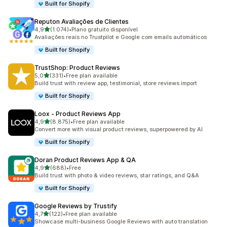
Built for Shopify
Reputon Avaliações de Clientes
de 5 estrelas
4,9
(1.074)
•
Plano gratuito disponível
1074 total de avaliações
Avaliações reais no Trustpilot e Google com emails automáticos
Built for Shopify
TrustShop: Product Reviews
de 5 estrelas
5,0
(331)
•
Free plan available
331 total de avaliações
Build trust with review app, testimonial, store reviews import
Built for Shopify
Loox ‑ Product Reviews App
de 5 estrelas
4,9
(8.875)
•
Free plan available
8875 total de avaliações
Convert more with visual product reviews, superpowered by AI
Built for Shopify
Doran Product Reviews App & QA
de 5 estrelas
4,9
(688)
•
Free
688 total de avaliações
Build trust with photo & video reviews, star ratings, and Q&A
Built for Shopify
Google Reviews by Trustify
de 5 estrelas
4,7
(122)
•
Free plan available
122 total de avaliações
Showcase multi-business Google Reviews with auto translation