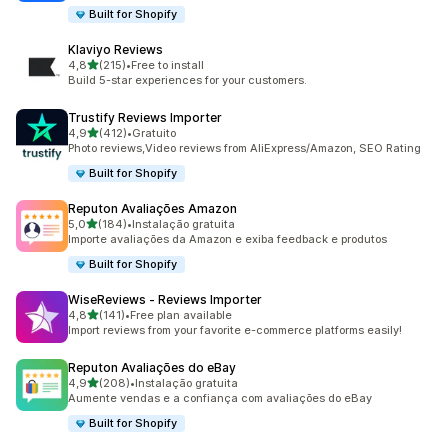
Built for Shopify
Klaviyo Reviews
de 5 estrelas
4,8
(215)
•
Free to install
215 total de avaliações
Build 5-star experiences for your customers.
Trustify Reviews Importer
de 5 estrelas
4,9
(412)
•
Gratuito
412 total de avaliações
Photo reviews,Video reviews from AliExpress/Amazon, SEO Rating
Built for Shopify
Reputon Avaliações Amazon
de 5 estrelas
5,0
(184)
•
Instalação gratuita
184 total de avaliações
Importe avaliações da Amazon e exiba feedback e produtos
Built for Shopify
WiseReviews ‑ Reviews Importer
de 5 estrelas
4,8
(141)
•
Free plan available
141 total de avaliações
Import reviews from your favorite e-commerce platforms easily!
Reputon Avaliações do eBay
de 5 estrelas
4,9
(208)
•
Instalação gratuita
208 total de avaliações
Aumente vendas e a confiança com avaliações do eBay
Built for Shopify