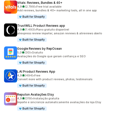
Vitals: Reviews, Bundles & 40+
de 5 estrelas
4,9
(2.799)
•
Free trial available
2799 total de avaliações
Add reviews, bundles & 40+ marketing tools, all in one app
Built for Shopify
TrustWILL Product Reviews app
de 5 estrelas
4,9
(1.493)
•
Plano gratuito disponível
1493 total de avaliações
aliexpress review importer, amazon reviews & alireviews oberlo
Built for Shopify
Google Reviews by RepOcean
de 5 estrelas
5,0
(30)
•
Gratuito
30 total de avaliações
Avaliações do Google que geram confiança e SEO
Built for Shopify
LAI Product Reviews App
de 5 estrelas
4,9
(494)
•
Free
494 total de avaliações
Convert more with product reviews, photos, testimonials
Built for Shopify
Reputon Avaliações Etsy
de 5 estrelas
4,9
(319)
•
Instalação gratuita
319 total de avaliações
Importe e sincronize automaticamente avaliações da loja Etsy
Built for Shopify