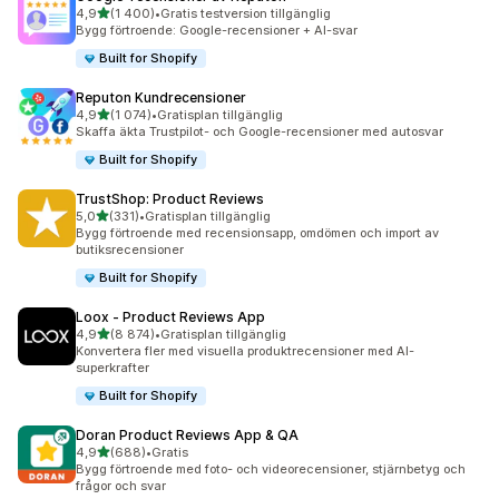
av 5 stjärnor
4,9
(1 400)
•
Gratis testversion tillgänglig
1400 recensioner totalt
Bygg förtroende: Google-recensioner + AI-svar
Built for Shopify
Reputon Kundrecensioner
av 5 stjärnor
4,9
(1 074)
•
Gratisplan tillgänglig
1074 recensioner totalt
Skaffa äkta Trustpilot- och Google-recensioner med autosvar
Built for Shopify
TrustShop: Product Reviews
av 5 stjärnor
5,0
(331)
•
Gratisplan tillgänglig
331 recensioner totalt
Bygg förtroende med recensionsapp, omdömen och import av
butiksrecensioner
Built for Shopify
Loox ‑ Product Reviews App
av 5 stjärnor
4,9
(8 874)
•
Gratisplan tillgänglig
8874 recensioner totalt
Konvertera fler med visuella produktrecensioner med AI-
superkrafter
Built for Shopify
Doran Product Reviews App & QA
av 5 stjärnor
4,9
(688)
•
Gratis
688 recensioner totalt
Bygg förtroende med foto- och videorecensioner, stjärnbetyg och
frågor och svar