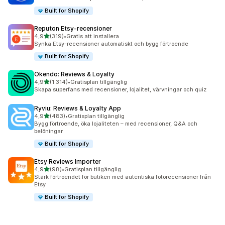
Built for Shopify
Reputon Etsy‑recensioner
av 5 stjärnor
4,9
(319)
•
Gratis att installera
319 recensioner totalt
Synka Etsy-recensioner automatiskt och bygg förtroende
Built for Shopify
Okendo: Reviews & Loyalty
av 5 stjärnor
4,9
(1 314)
•
Gratisplan tillgänglig
1314 recensioner totalt
Skapa superfans med recensioner, lojalitet, värvningar och quiz
Ryviu: Reviews & Loyalty App
av 5 stjärnor
4,9
(483)
•
Gratisplan tillgänglig
483 recensioner totalt
Bygg förtroende, öka lojaliteten – med recensioner, Q&A och
belöningar
Built for Shopify
Etsy Reviews Importer
av 5 stjärnor
4,9
(98)
•
Gratisplan tillgänglig
98 recensioner totalt
Stärk förtroendet för butiken med autentiska fotorecensioner från
Etsy
Built for Shopify