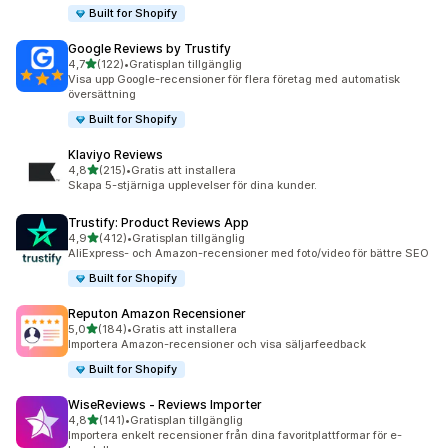
Built for Shopify
Google Reviews by Trustify
av 5 stjärnor
4,7
(122)
•
Gratisplan tillgänglig
122 recensioner totalt
Visa upp Google-recensioner för flera företag med automatisk
översättning
Built for Shopify
Klaviyo Reviews
av 5 stjärnor
4,8
(215)
•
Gratis att installera
215 recensioner totalt
Skapa 5-stjärniga upplevelser för dina kunder.
Trustify: Product Reviews App
av 5 stjärnor
4,9
(412)
•
Gratisplan tillgänglig
412 recensioner totalt
AliExpress- och Amazon-recensioner med foto/video för bättre SEO
Built for Shopify
Reputon Amazon Recensioner
av 5 stjärnor
5,0
(184)
•
Gratis att installera
184 recensioner totalt
Importera Amazon-recensioner och visa säljarfeedback
Built for Shopify
WiseReviews ‑ Reviews Importer
av 5 stjärnor
4,8
(141)
•
Gratisplan tillgänglig
141 recensioner totalt
Importera enkelt recensioner från dina favoritplattformar för e-