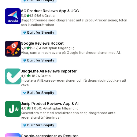
Built for Shopify
AG Product Reviews App & UGC
av 5 stjärnor
5,0
(2 986)
•
Gratis
2986 recensioner totalt
Bygg förtroende med obegränsat antal produktrecensioner, foton
och kundberättelser
Built for Shopify
Google Reviews Rocket
av 5 stjärnor
5,0
(537)
•
Gratisplan tillgänglig
537 recensioner totalt
Visa, samla in och svara på Google Kundrecensioner med AI.
Built for Shopify
Judge.me Ali Reviews Importer
av 5 stjärnor
4,9
(182)
•
Gratis
182 recensioner totalt
Importera AliExpress-recensioner och få dropshippingbutiken att
växa
Built for Shopify
Junip Product Reviews App & AI
av 5 stjärnor
4,8
(1 080)
•
Gratisplan tillgänglig
1080 recensioner totalt
Konvertera mer med produktrecensioner, obegränsat antal
recensionsförfrågningar
Built for Shopify
Google‑recensioner av Reputon