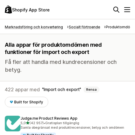
Shopify App Store
Marknadsföring och konvertering
Socialt förtroende
Produktomdöm
Alla appar för produktomdömen med
funktioner för import och export
Få fler att handla med kundrecensioner och
betyg.
422 appar med
Import och export
Rensa
Built for Shopify
Judge.me Product Reviews App
av 5 stjärnor
5,0
(42 957)
•
Gratisplan tillgänglig
42957 recensioner totalt
Samla obegränsat med produktrecensioner, betyg och omdömen