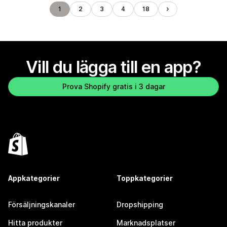
1
2
3
4
18
Vill du lägga till en app?
Prova Shopify gratis i 3 dagar
Appkategorier
Toppkategorier
Försäljningskanaler
Dropshipping
Hitta produkter
Marknadsplatser