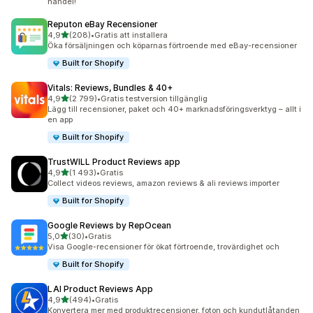
handel!
Reputon eBay Recensioner
av 5 stjärnor
4,9
(208)
•
Gratis att installera
208 recensioner totalt
Öka försäljningen och köparnas förtroende med eBay-recensioner
Built for Shopify
Vitals: Reviews, Bundles & 40+
av 5 stjärnor
4,9
(2 799)
•
Gratis testversion tillgänglig
2799 recensioner totalt
Lägg till recensioner, paket och 40+ marknadsföringsverktyg – allt i
en app
Built for Shopify
TrustWILL Product Reviews app
av 5 stjärnor
4,9
(1 493)
•
Gratis
1493 recensioner totalt
Collect videos reviews, amazon reviews & ali reviews importer
Built for Shopify
Google Reviews by RepOcean
av 5 stjärnor
5,0
(30)
•
Gratis
30 recensioner totalt
Visa Google-recensioner för ökat förtroende, trovärdighet och
Built for Shopify
LAI Product Reviews App
av 5 stjärnor
4,9
(494)
•
Gratis
494 recensioner totalt
Konvertera mer med produktrecensioner, foton och kundutlåtanden