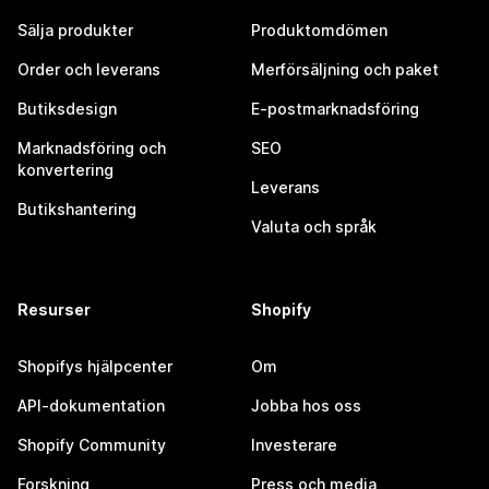
Sälja produkter
Produktomdömen
Order och leverans
Merförsäljning och paket
Butiksdesign
E-postmarknadsföring
Marknadsföring och
SEO
konvertering
Leverans
Butikshantering
Valuta och språk
Resurser
Shopify
Shopifys hjälpcenter
Om
API-dokumentation
Jobba hos oss
Shopify Community
Investerare
Forskning
Press och media