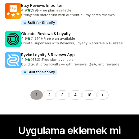
Etsy Reviews Importer
5 yıldız üzerinden
4,9
(99)
•
Free plan available
toplam 99 değerlendirme
Stengthen store trust with authentic Etsy photo reviews
Built for Shopify
Okendo: Reviews & Loyalty
5 yıldız üzerinden
4,9
(1.314)
•
Free plan available
toplam 1314 değerlendirme
Create Superfans with Reviews, Loyalty, Referrals & Quizzes
Ryviu: Loyalty & Reviews App
5 yıldız üzerinden
4,9
(483)
•
Free plan available
toplam 483 değerlendirme
Build trust, grow loyalty — with reviews, Q&A, and rewards
Built for Shopify
1
2
3
4
18
Uygulama eklemek mi