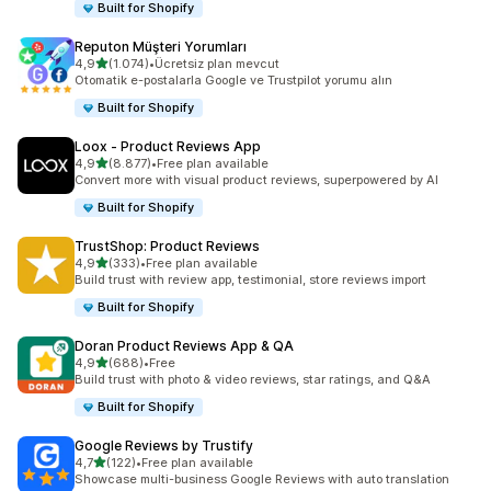
Built for Shopify
Reputon Müşteri Yorumları
5 yıldız üzerinden
4,9
(1.074)
•
Ücretsiz plan mevcut
toplam 1074 değerlendirme
Otomatik e-postalarla Google ve Trustpilot yorumu alın
Built for Shopify
Loox ‑ Product Reviews App
5 yıldız üzerinden
4,9
(8.877)
•
Free plan available
toplam 8877 değerlendirme
Convert more with visual product reviews, superpowered by AI
Built for Shopify
TrustShop: Product Reviews
5 yıldız üzerinden
4,9
(333)
•
Free plan available
toplam 333 değerlendirme
Build trust with review app, testimonial, store reviews import
Built for Shopify
Doran Product Reviews App & QA
5 yıldız üzerinden
4,9
(688)
•
Free
toplam 688 değerlendirme
Build trust with photo & video reviews, star ratings, and Q&A
Built for Shopify
Google Reviews by Trustify
5 yıldız üzerinden
4,7
(122)
•
Free plan available
toplam 122 değerlendirme
Showcase multi-business Google Reviews with auto translation