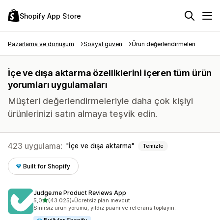
Shopify App Store
Pazarlama ve dönüşüm
Sosyal güven
Ürün değerlendirmeleri
i̇çe ve dışa aktarma özelliklerini içeren tüm ürün
yorumları uygulamaları
Müşteri değerlendirmeleriyle daha çok kişiyi
ürünlerinizi satın almaya teşvik edin.
423 uygulama:
İçe ve dışa aktarma
Temizle
Built for Shopify
Judge.me Product Reviews App
5 yıldız üzerinden
5,0
(43.025)
•
Ücretsiz plan mevcut
toplam 43025 değerlendirme
Sınırsız ürün yorumu, yıldız puanı ve referans toplayın.