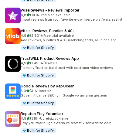
WiseReviews ‑ Reviews Importer
5 yıldız üzerinden
4,8
(141)
•
Free plan available
toplam 141 değerlendirme
Import reviews from your favorite e-commerce platforms easily!
Vitals: Reviews, Bundles & 40+
5 yıldız üzerinden
4,9
(2.801)
•
Free trial available
toplam 2801 değerlendirme
Add reviews, bundles & 40+ marketing tools, all in one app
Built for Shopify
TrustWILL Product Reviews App
5 yıldız üzerinden
4,9
(1.495)
•
Ücretsiz
toplam 1495 değerlendirme
Formerly Trustoo: build trust with customer video reviews
Built for Shopify
Google Reviews by RepOcean
5 yıldız üzerinden
5,0
(31)
•
Ücretsiz
toplam 31 değerlendirme
Güven, itibar ve SEO için Google yorumlarını gösterin
Built for Shopify
Reputon Etsy Yorumları
5 yıldız üzerinden
4,9
(319)
•
Ücretsiz yükleme
toplam 319 değerlendirme
Etsy yorumlarını içe aktarın ve otomatik senkronize edin
Built for Shopify