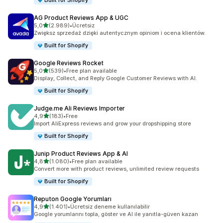
Built for Shopify
AG Product Reviews App & UGC
5 yıldız üzerinden
5,0
(2.989)
•
Ücretsiz
toplam 2989 değerlendirme
Zwiększ sprzedaż dzięki autentycznym opiniom i ocena klientów.
Built for Shopify
Google Reviews Rocket
5 yıldız üzerinden
5,0
(539)
•
Free plan available
toplam 539 değerlendirme
Display, Collect, and Reply Google Customer Reviews with AI.
Built for Shopify
Judge.me Ali Reviews Importer
5 yıldız üzerinden
4,9
(183)
•
Free
toplam 183 değerlendirme
Import AliExpress reviews and grow your dropshipping store
Built for Shopify
Junip Product Reviews App & AI
5 yıldız üzerinden
4,8
(1.080)
•
Free plan available
toplam 1080 değerlendirme
Convert more with product reviews, unlimited review requests
Built for Shopify
Reputon Google Yorumları
5 yıldız üzerinden
4,9
(1.401)
•
Ücretsiz deneme kullanılabilir
toplam 1401 değerlendirme
Google yorumlarını topla, göster ve AI ile yanıtla-güven kazan