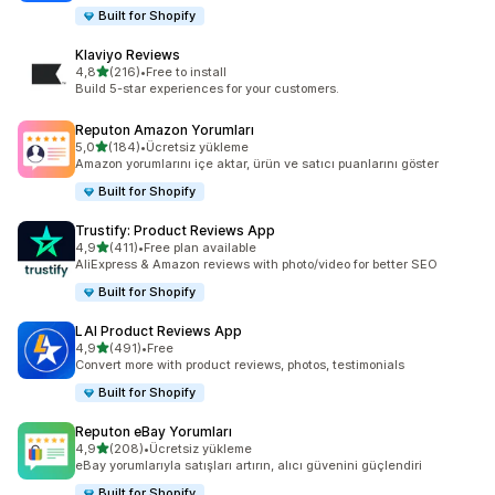
Built for Shopify
Klaviyo Reviews
5 yıldız üzerinden
4,8
(216)
•
Free to install
toplam 216 değerlendirme
Build 5-star experiences for your customers.
Reputon Amazon Yorumları
5 yıldız üzerinden
5,0
(184)
•
Ücretsiz yükleme
toplam 184 değerlendirme
Amazon yorumlarını içe aktar, ürün ve satıcı puanlarını göster
Built for Shopify
Trustify: Product Reviews App
5 yıldız üzerinden
4,9
(411)
•
Free plan available
toplam 411 değerlendirme
AliExpress & Amazon reviews with photo/video for better SEO
Built for Shopify
LAI Product Reviews App
5 yıldız üzerinden
4,9
(491)
•
Free
toplam 491 değerlendirme
Convert more with product reviews, photos, testimonials
Built for Shopify
Reputon eBay Yorumları
5 yıldız üzerinden
4,9
(208)
•
Ücretsiz yükleme
toplam 208 değerlendirme
eBay yorumlarıyla satışları artırın, alıcı güvenini güçlendiri
Built for Shopify