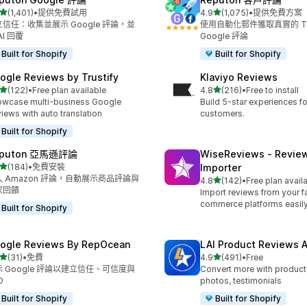
滿分 5 顆星
滿分 5 顆星
(1,401)
•
提供免費試用
4.9
(1,075)
•
提供免費方案
 1401 則評價
共有 1075 則評價
信任：收集並展示 Google 評論，並
使用自動化郵件獲取真實的 Trus
AI 回覆
Google 評論
Built for Shopify
Built for Shopify
ogle Reviews by Trustify
Klaviyo Reviews
滿分 5 顆星
滿分 5 顆星
(122)
•
Free plan available
4.8
(216)
•
Free to install
 122 則評價
共有 216 則評價
wcase multi-business Google
Build 5-star experiences fo
iews with auto translation
customers.
Built for Shopify
eputon 亞馬遜評論
WiseReviews ‑ Revie
滿分 5 顆星
(184)
•
免費安裝
Importer
 184 則評價
入 Amazon 評論，自動展示商品評論與
滿分 5 顆星
4.8
(142)
•
Free plan avail
共有 142 則評價
家回饋
Import reviews from your fa
commerce platforms easily
Built for Shopify
ogle Reviews By RepOcean
LAI Product Reviews 
滿分 5 顆星
滿分 5 顆星
(31)
•
免費
4.9
(491)
•
Free
 31 則評價
共有 491 則評價
 Google 評論以建立信任、可信度與
Convert more with product
O
photos, testimonials
Built for Shopify
Built for Shopify