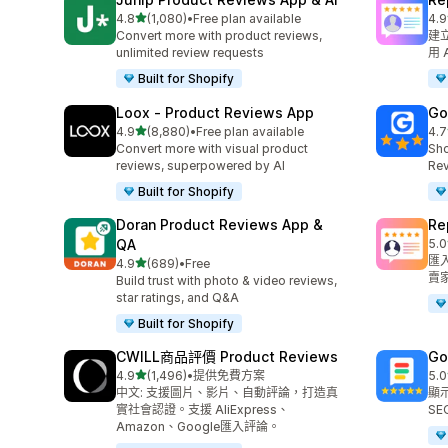
滿分 5 顆星
4.8
(1,080)
•
Free plan available
4.9
共有 1080 則評價
共有
Convert more with product reviews,
建立
unlimited review requests
用 
Built for Shopify
Loox ‑ Product Reviews App
Go
滿分 5 顆星
4.9
(8,880)
•
Free plan available
4.7
共有 8880 則評價
共有
Convert more with visual product
Sho
reviews, superpowered by AI
Rev
Built for Shopify
Doran Product Reviews App &
R
QA
5.0
共有
匯
滿分 5 顆星
4.9
(689)
•
Free
共有 689 則評價
賣
Build trust with photo & video reviews,
star ratings, and Q&A
Built for Shopify
CWILL商品評價 Product Reviews
Go
滿分 5 顆星
4.9
(1,496)
•
提供免費方案
5.0
共有 1496 則評價
共有
中文: 支援圖片、影片、自動評論，打造真
顯示
實社會認證。支援 AliExpress、
SE
Amazon、Google匯入評論。