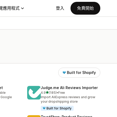
覽應用程式
登入
免費開始
Built for Shopify
et
Judge.me Ali Reviews Importer
滿分 5 顆星
able
4.9
(185)
•
Free
共有 185 則評價
y Google
Import AliExpress reviews and grow
your dropshipping store
Built for Shopify
TrustShop: Product Reviews