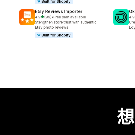
Built for Shopify
Etsy Reviews Importer
Ok
滿分 5 顆星
4.9
(99)
•
Free plan available
4.9
共有 99 則評價
共有
Stengthen store trust with authentic
Cre
Etsy photo reviews
Loy
Built for Shopify
想