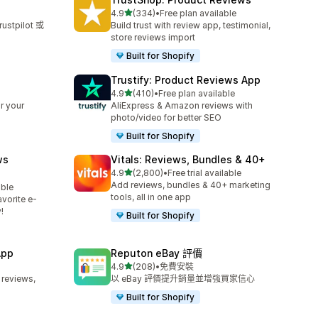
滿分 5 顆星
4.9
(334)
•
Free plan available
共有 334 則評價
tpilot 或
Build trust with review app, testimonial,
store reviews import
Built for Shopify
Trustify: Product Reviews App
滿分 5 顆星
4.9
(410)
•
Free plan available
共有 410 則評價
r your
AliExpress & Amazon reviews with
photo/video for better SEO
Built for Shopify
ws
Vitals: Reviews, Bundles & 40+
滿分 5 顆星
4.9
(2,800)
•
Free trial available
共有 2800 則評價
Add reviews, bundles & 40+ marketing
able
tools, all in one app
vorite e-
!
Built for Shopify
App
Reputon eBay 評價
滿分 5 顆星
4.9
(208)
•
免費安裝
共有 208 則評價
 reviews,
以 eBay 評價提升銷量並增強買家信心
Built for Shopify