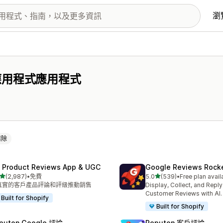
瀏
應用程式應用程式
清除
 Product Reviews App & UGC
Google Reviews Rock
滿分 5 顆星
滿分 5 顆星
(2,987)
•
免費
5.0
(539)
•
Free plan avail
 2987 則評價
共有 539 則評價
真實的客戶產品評論和評級推動銷售
Display, Collect, and Repl
Customer Reviews with AI.
Built for Shopify
Built for Shopify
puton Google 評論
Reputon 客戶評論