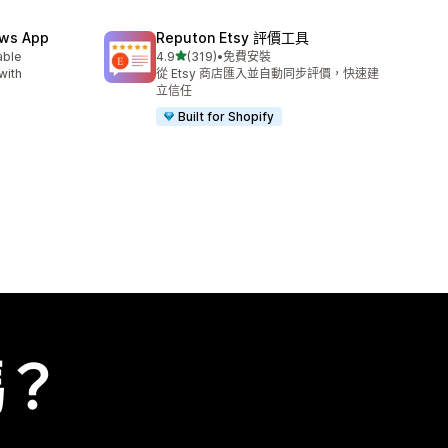
ews App
Reputon Etsy 評價工具
滿分 5 顆星
able
4.9
(319)
•
免費安裝
共有 319 則評價
with
從 Etsy 商店匯入並自動同步評價，快速建
立信任
Built for Shopify
嗎？