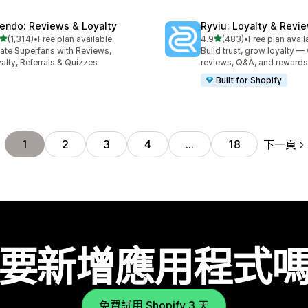
endo: Reviews & Loyalty
Ryviu: Loyalty & Revi
滿分 5 顆星
滿分 5 顆星
(1,314)
•
Free plan available
4.9
(483)
•
Free plan avail
 1314 則評價
共有 483 則評價
ate Superfans with Reviews,
Build trust, grow loyalty — 
alty, Referrals & Quizzes
reviews, Q&A, and rewards
Built for Shopify
下一頁
1
2
3
4
…
18
要新增應用程式
免費試用 Shopify 3 天