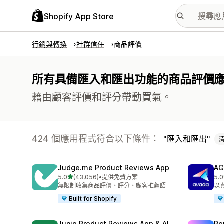
Shopify App Store
行銷與轉換
社群信任
商品評價
所有具備匯入和匯出功能的商品評價
藉由顧客評價和評分帶動買氣。
424 個應用程式符合以下條件：
匯入和匯出
Judge.me Product Reviews App
AG
滿分 5 顆星
5.0
(43,056)
•
提供免費方案
5.0
共有 43056 則評價
共有
無限制收集商品評價、評分、顧客推薦語
以
Built for Shopify
Junip Product Reviews App & AI
Re