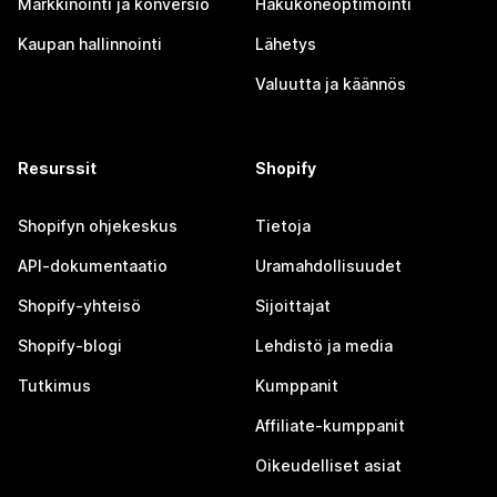
Markkinointi ja konversio
Hakukoneoptimointi
Kaupan hallinnointi
Lähetys
Valuutta ja käännös
Resurssit
Shopify
Shopifyn ohjekeskus
Tietoja
API-dokumentaatio
Uramahdollisuudet
Shopify-yhteisö
Sijoittajat
Shopify-blogi
Lehdistö ja media
Tutkimus
Kumppanit
Affiliate-kumppanit
Oikeudelliset asiat