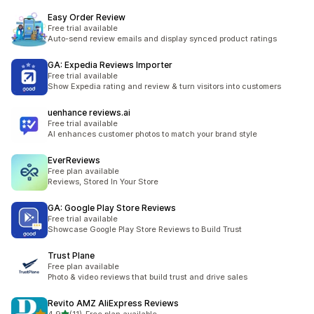
Easy Order Review
Free trial available
Auto-send review emails and display synced product ratings
GA: Expedia Reviews Importer
Free trial available
Show Expedia rating and review & turn visitors into customers
uenhance reviews.ai
Free trial available
AI enhances customer photos to match your brand style
EverReviews
Free plan available
Reviews, Stored In Your Store
GA: Google Play Store Reviews
Free trial available
Showcase Google Play Store Reviews to Build Trust
Trust Plane
Free plan available
Photo & video reviews that build trust and drive sales
Revito AMZ AliExpress Reviews
/ 5 tähteä