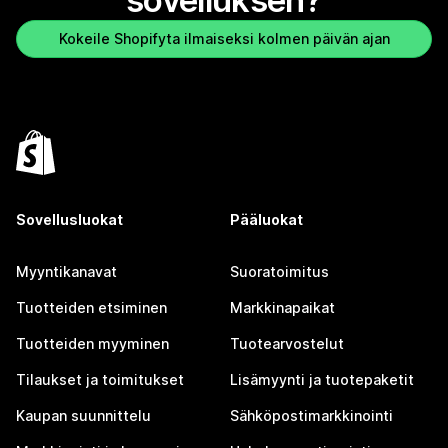
sovelluksen?
Kokeile Shopifyta ilmaiseksi kolmen päivän ajan
Sovellusluokat
Pääluokat
Myyntikanavat
Suoratoimitus
Tuotteiden etsiminen
Markkinapaikat
Tuotteiden myyminen
Tuotearvostelut
Tilaukset ja toimitukset
Lisämyynti ja tuotepaketit
Kaupan suunnittelu
Sähköpostimarkkinointi