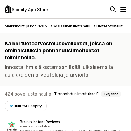
Shopify App Store
Markkinointi ja konversio
Sosiaalinen luottamus
Tuotearvostelut
Kaikki tuotearvostelusovellukset, joissa on
ominaisuuksia ponnahdusilmoitukset-
toiminnoille.
Innosta ihmisiä ostamaan lisää julkaisemalla
asiakkaiden arvosteluja ja arvioita.
424 sovellusta haulla
Ponnahdusilmoitukset
Tyhjennä
Built for Shopify
Brainio Instant Reviews
Free plan available
Showcase positive reviews and enhance your store’s credibility