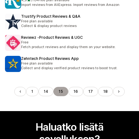
4,9
(11)
•
Free plan available
11 arvostelua yhteensä
Import reviews from AliExpress. Import reviews from Amazon
Trustify Product Reviews & Q&A
Free plan available
Collect & display product reviews
Reviewz ‑Product Reviews & UGC
Free
Fetch product reviews and display them on your website.
Zehntech Product Reviews App
Free plan available
Collect and display verified product reviews to boost trust.
1
14
15
16
17
18
Haluatko lisätä