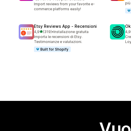
141 recensioni totali
più
Import reviews from your favorite e-
commerce platforms easily!
Etsy Reviews App ‑ Recensioni
Ok
stelle su 5
4,9
(319)
•
Installazione gratuita
4,9
319 recensioni totali
131
Importa le recensioni di Etsy.
Cre
Testimonianze e valutazioni.
Loy
Built for Shopify
Vuo