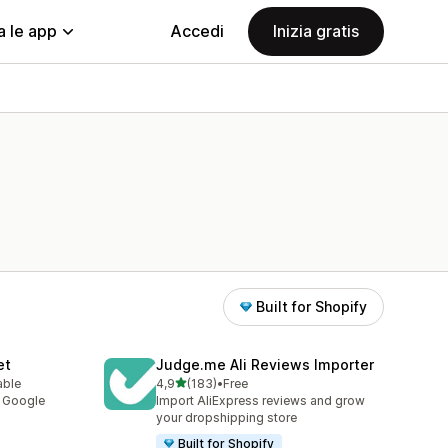
a le app
Accedi
Inizia gratis
Built for Shopify
et
Judge.me Ali Reviews Importer
stelle su 5
able
4,9
(183)
•
Free
183 recensioni totali
y Google
Import AliExpress reviews and grow
your dropshipping store
Built for Shopify