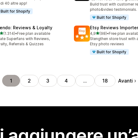
1495 recensioni totali
 di 40 altre app!
Build trust with customer r
photo&video testimonials.
Built for Shopify
Built for Shopify
endo: Reviews & Loyalty
Etsy Reviews Importe
stelle su 5
stelle su 5
(1.314)
•
Free plan available
4,9
(98)
•
Free plan availa
4 recensioni totali
98 recensioni totali
ate Superfans with Reviews,
Stengthen store trust with 
alty, Referrals & Quizzes
Etsy photo reviews
Built for Shopify
Avanti
1
2
3
4
…
18
i aggiungere un’