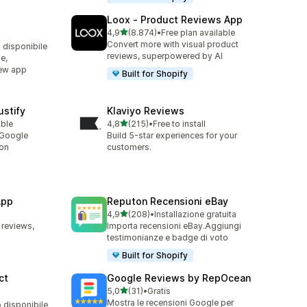
Loox ‑ Product Reviews App
stelle su 5
4,9
(8.874)
•
Free plan available
8874 recensioni totali
Convert more with visual product
o disponibile
reviews, superpowered by AI
e,
iew app
Built for Shopify
stify
Klaviyo Reviews
stelle su 5
able
4,8
(215)
•
Free to install
215 recensioni totali
 Google
Build 5-star experiences for your
ion
customers.
App
Reputon Recensioni eBay
stelle su 5
4,9
(208)
•
Installazione gratuita
208 recensioni totali
 reviews,
Importa recensioni eBay.Aggiungi
testimonianze e badge di voto
Built for Shopify
ct
Google Reviews by RepOcean
stelle su 5
5,0
(31)
•
Gratis
31 recensioni totali
Mostra le recensioni Google per
o disponibile