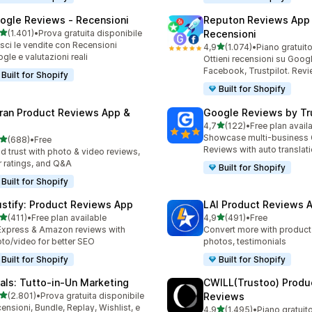
ogle Reviews ‑ Recensioni
Reputon Reviews App
stelle su 5
(1.401)
•
Prova gratuita disponibile
Recensioni
1 recensioni totali
sci le vendite con Recensioni
stelle su 5
4,9
(1.074)
•
Piano gratuit
1074 recensioni totali
gle e valutazioni reali
Ottieni recensioni su Googl
Facebook, Trustpilot. Rev
Built for Shopify
Built for Shopify
ran Product Reviews App &
Google Reviews by Tru
stelle su 5
4,7
(122)
•
Free plan avail
122 recensioni totali
Showcase multi-business
stelle su 5
(688)
•
Free
 recensioni totali
Reviews with auto translat
ld trust with photo & video reviews,
r ratings, and Q&A
Built for Shopify
Built for Shopify
ustify: Product Reviews App
LAI Product Reviews 
stelle su 5
stelle su 5
(411)
•
Free plan available
4,9
(491)
•
Free
 recensioni totali
491 recensioni totali
Express & Amazon reviews with
Convert more with product
to/video for better SEO
photos, testimonials
Built for Shopify
Built for Shopify
tals: Tutto‑in‑Un Marketing
CWILL(Trustoo) Produ
stelle su 5
(2.801)
•
Prova gratuita disponibile
Reviews
1 recensioni totali
ensioni, Bundle, Replay, Wishlist, e
stelle su 5
4,9
(1.495)
•
Piano gratuit