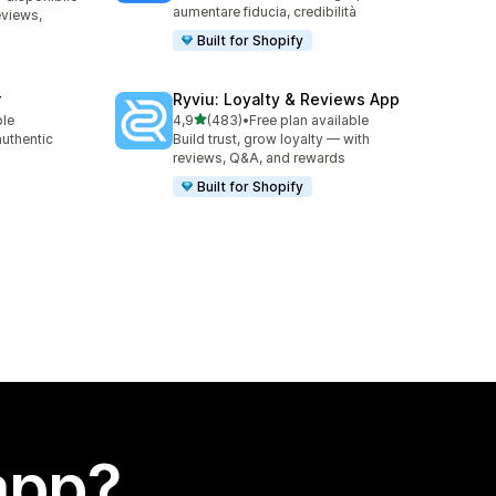
aumentare fiducia, credibilità
eviews,
Built for Shopify
r
Ryviu: Loyalty & Reviews App
stelle su 5
ble
4,9
(483)
•
Free plan available
483 recensioni totali
authentic
Build trust, grow loyalty — with
reviews, Q&A, and rewards
Built for Shopify
app?