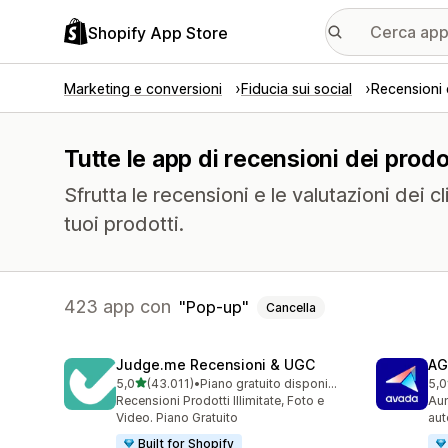
Shopify App Store
Marketing e conversioni
Fiducia sui social
Recensioni 
Tutte le app di recensioni dei prodo
Sfrutta le recensioni e le valutazioni dei c
tuoi prodotti.
423 app con
Pop-up
Cancella
Judge.me Recensioni & UGC
AG
stelle su 5
5,0
(43.011)
•
Piano gratuito disponibile
5,0
43011 recensioni totali
298
Recensioni Prodotti Illimitate, Foto e
Aum
Video. Piano Gratuito
aut
Built for Shopify