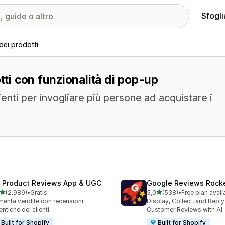
Sfogli
dei prodotti
tti con funzionalità di pop-up
lienti per invogliare più persone ad acquistare i
 Product Reviews App & UGC
Google Reviews Rock
stelle su 5
stelle su 5
(2.989)
•
Gratis
5,0
(538)
•
Free plan avail
9 recensioni totali
538 recensioni totali
enta vendite con recensioni
Display, Collect, and Repl
entiche dei clienti.
Customer Reviews with AI.
Built for Shopify
Built for Shopify