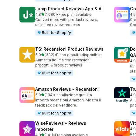
Junip Product Reviews App & AI
Go
stelle su 5
4,8
(1.080)
•
Free plan available
4,9
1080 recensioni totali
140
Convert more with product reviews,
Cre
unlimited review requests
Goo
Built for Shopify
TS: Recensioni Product Reviews
Do
stelle su 5
5,0
(332)
•
Piano gratuito disponibile
QA
332 recensioni totali
Aumenta fiducia con recensioni
4,9
688
prodotti & product reviews
Bui
sta
Built for Shopify
Amazon Reviews ‑ Recensioni
Tr
stelle su 5
5,0
(184)
•
Installazione gratuita
4,9
184 recensioni totali
411
Importa recensioni Amazon. Mostra il
Ali
feedback del venditore.
pho
Built for Shopify
WiseReviews ‑ Reviews
Vi
Importer
4,9
280
Rec
stelle su 5
4,8
(141)
•
Free plan available