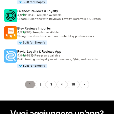
Built for Shopify
Okendo: Reviews & Loyalty
stelle su 5
4,9
(1.314)
•
Free plan available
1314 recensioni totali
Create Superfans with Reviews, Loyalty, Referrals & Quizzes
Etsy Reviews Importer
stelle su 5
4,9
(98)
•
Free plan available
98 recensioni totali
Stengthen store trust with authentic Etsy photo reviews
Built for Shopify
Ryviu: Loyalty & Reviews App
stelle su 5
4,9
(483)
•
Free plan available
483 recensioni totali
Build trust, grow loyalty — with reviews, Q&A, and rewards
Built for Shopify
1
2
3
4
18
Vuoi aggiungere un’app?