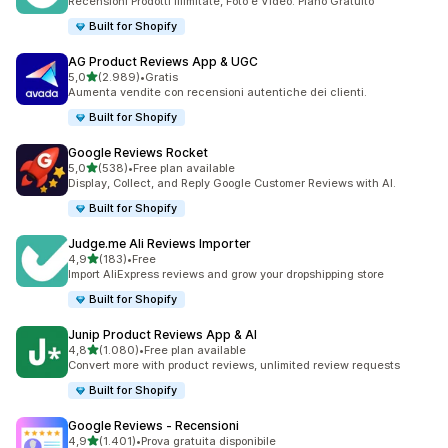
Recensioni Prodotti Illimitate, Foto e Video. Piano Gratuito
Built for Shopify
AG Product Reviews App & UGC
stelle su 5
5,0
(2.989)
•
Gratis
2989 recensioni totali
Aumenta vendite con recensioni autentiche dei clienti.
Built for Shopify
Google Reviews Rocket
stelle su 5
5,0
(538)
•
Free plan available
538 recensioni totali
Display, Collect, and Reply Google Customer Reviews with AI.
Built for Shopify
Judge.me Ali Reviews Importer
stelle su 5
4,9
(183)
•
Free
183 recensioni totali
Import AliExpress reviews and grow your dropshipping store
Built for Shopify
Junip Product Reviews App & AI
stelle su 5
4,8
(1.080)
•
Free plan available
1080 recensioni totali
Convert more with product reviews, unlimited review requests
Built for Shopify
Google Reviews ‑ Recensioni
stelle su 5
4,9
(1.401)
•
Prova gratuita disponibile
1401 recensioni totali