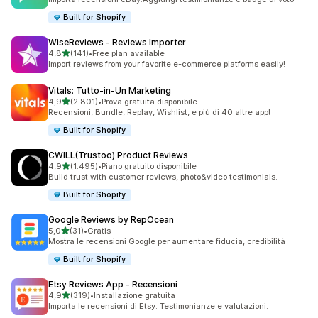
Built for Shopify
WiseReviews ‑ Reviews Importer
stelle su 5
4,8
(141)
•
Free plan available
141 recensioni totali
Import reviews from your favorite e-commerce platforms easily!
Vitals: Tutto‑in‑Un Marketing
stelle su 5
4,9
(2.801)
•
Prova gratuita disponibile
2801 recensioni totali
Recensioni, Bundle, Replay, Wishlist, e più di 40 altre app!
Built for Shopify
CWILL(Trustoo) Product Reviews
stelle su 5
4,9
(1.495)
•
Piano gratuito disponibile
1495 recensioni totali
Build trust with customer reviews, photo&video testimonials.
Built for Shopify
Google Reviews by RepOcean
stelle su 5
5,0
(31)
•
Gratis
31 recensioni totali
Mostra le recensioni Google per aumentare fiducia, credibilità
Built for Shopify
Etsy Reviews App ‑ Recensioni
stelle su 5
4,9
(319)
•
Installazione gratuita
319 recensioni totali
Importa le recensioni di Etsy. Testimonianze e valutazioni.