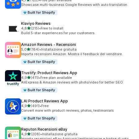
4,7
(122)
•
Free plan available
122 recensioni totali
Showcase multi-business Google Reviews with auto translation
Built for Shopify
Klaviyo Reviews
stelle su 5
4,8
(215)
•
Free to install
215 recensioni totali
Build 5-star experiences for your customers.
Amazon Reviews ‑ Recensioni
stelle su 5
5,0
(184)
•
Installazione gratuita
184 recensioni totali
Importa recensioni Amazon. Mostra il feedback del venditore.
Built for Shopify
Trustify: Product Reviews App
stelle su 5
4,9
(411)
•
Free plan available
411 recensioni totali
AliExpress & Amazon reviews with photo/video for better SEO
Built for Shopify
LAI Product Reviews App
stelle su 5
4,9
(491)
•
Free
491 recensioni totali
Convert more with product reviews, photos, testimonials
Built for Shopify
Reputon Recensioni eBay
stelle su 5
4,9
(208)
•
Installazione gratuita
208 recensioni totali
Importa recensioni eBay.Aggiungi testimonianze e badge di voto