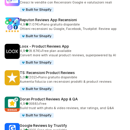
Cresci le vendite con Recensioni Google e valutazioni reali
Built for Shopify
Reputon Reviews App Recensioni
stelle su 5
4,9
(1.074)
•
Piano gratuito disponibile
1074 recensioni totali
Ottieni recensioni su Google, Facebook, Trustpilot. Review app
Built for Shopify
Loox ‑ Product Reviews App
stelle su 5
4,9
(8.874)
•
Free plan available
8874 recensioni totali
Convert more with visual product reviews, superpowered by AI
Built for Shopify
TS: Recensioni Product Reviews
stelle su 5
5,0
(332)
•
Piano gratuito disponibile
332 recensioni totali
Aumenta fiducia con recensioni prodotti & product reviews
Built for Shopify
Doran Product Reviews App & QA
stelle su 5
4,9
(688)
•
Free
688 recensioni totali
Build trust with photo & video reviews, star ratings, and Q&A
Built for Shopify
Google Reviews by Trustify
stelle su 5