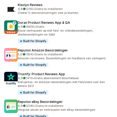
Klaviyo Reviews
van 5 sterren
4,8
(216)
•
Gratis te installeren
216 recensies in totaal
Creëer 5-sterrenervaringen voor je klanten.
Doran Product Reviews App & QA
van 5 sterren
4,9
(689)
•
Gratis
689 recensies in totaal
Bouw vertrouwen op met foto- en videobeoordelingen,
sterbeoordelingen en Q&A
Built for Shopify
Reputon Amazon Beoordelingen
van 5 sterren
5,0
(184)
•
Gratis te installeren
184 recensies in totaal
Amazon-recensies. Beoordelingen en feedback van verkopers.
Built for Shopify
Trustify: Product Reviews App
van 5 sterren
4,9
(411)
•
Gratis abonnement beschikbaar
411 recensies in totaal
AliExpress- en Amazon-beoordelingen met foto/video voor een
betere SEO
Built for Shopify
Reputon eBay Beoordelingen
van 5 sterren
4,9
(208)
•
Gratis te installeren
208 recensies in totaal
Vergroot omzet en vertrouwen met eBay-beoordelingen
Built for Shopify