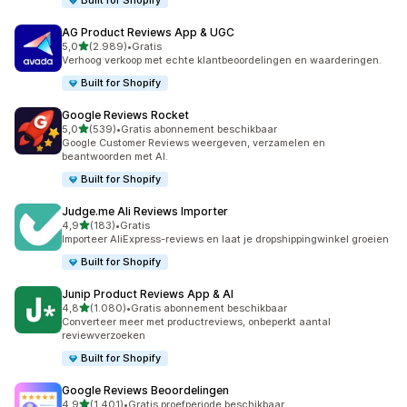
Built for Shopify
AG Product Reviews App & UGC
van 5 sterren
5,0
(2.989)
•
Gratis
2989 recensies in totaal
Verhoog verkoop met echte klantbeoordelingen en waarderingen.
Built for Shopify
Google Reviews Rocket
van 5 sterren
5,0
(539)
•
Gratis abonnement beschikbaar
539 recensies in totaal
Google Customer Reviews weergeven, verzamelen en
beantwoorden met AI.
Built for Shopify
Judge.me Ali Reviews Importer
van 5 sterren
4,9
(183)
•
Gratis
183 recensies in totaal
Importeer AliExpress-reviews en laat je dropshippingwinkel groeien
Built for Shopify
Junip Product Reviews App & AI
van 5 sterren
4,8
(1.080)
•
Gratis abonnement beschikbaar
1080 recensies in totaal
Converteer meer met productreviews, onbeperkt aantal
reviewverzoeken
Built for Shopify
Google Reviews Beoordelingen
van 5 sterren
4,9
(1.401)
•
Gratis proefperiode beschikbaar