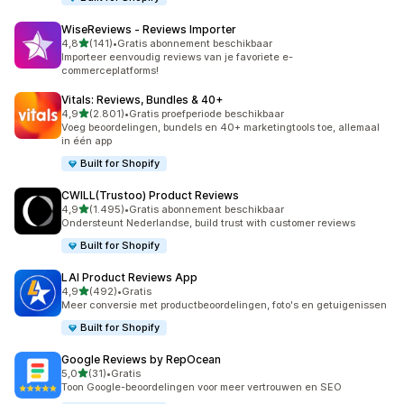
WiseReviews ‑ Reviews Importer
van 5 sterren
4,8
(141)
•
Gratis abonnement beschikbaar
141 recensies in totaal
Importeer eenvoudig reviews van je favoriete e-
commerceplatforms!
Vitals: Reviews, Bundles & 40+
van 5 sterren
4,9
(2.801)
•
Gratis proefperiode beschikbaar
2801 recensies in totaal
Voeg beoordelingen, bundels en 40+ marketingtools toe, allemaal
in één app
Built for Shopify
CWILL(Trustoo) Product Reviews
van 5 sterren
4,9
(1.495)
•
Gratis abonnement beschikbaar
1495 recensies in totaal
Ondersteunt Nederlandse, build trust with customer reviews
Built for Shopify
LAI Product Reviews App
van 5 sterren
4,9
(492)
•
Gratis
492 recensies in totaal
Meer conversie met productbeoordelingen, foto's en getuigenissen
Built for Shopify
Google Reviews by RepOcean
van 5 sterren
5,0
(31)
•
Gratis
31 recensies in totaal
Toon Google-beoordelingen voor meer vertrouwen en SEO