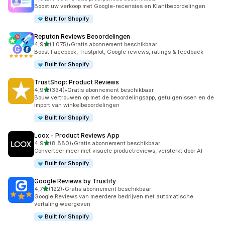
1401 recensies in totaal
Boost uw verkoop met Google-recensies en Klantbeoordelingen
Built for Shopify
Reputon Reviews Beoordelingen
van 5 sterren
4,9
(1.075)
•
Gratis abonnement beschikbaar
1075 recensies in totaal
Boost Facebook, Trustpilot, Google reviews, ratings & feedback
Built for Shopify
TrustShop: Product Reviews
van 5 sterren
4,9
(334)
•
Gratis abonnement beschikbaar
334 recensies in totaal
Bouw vertrouwen op met de beoordelingsapp, getuigenissen en de
import van winkelbeoordelingen
Built for Shopify
Loox ‑ Product Reviews App
van 5 sterren
4,9
(8.880)
•
Gratis abonnement beschikbaar
8880 recensies in totaal
Converteer meer met visuele productreviews, versterkt door AI
Built for Shopify
Google Reviews by Trustify
van 5 sterren
4,7
(122)
•
Gratis abonnement beschikbaar
122 recensies in totaal
Google Reviews van meerdere bedrijven met automatische
vertaling weergeven
Built for Shopify