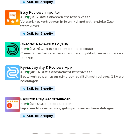
Built for Shopify
Etsy Reviews Importer
van 5 sterren
4,9
(99)
•
Gratis abonnement beschikbaar
99 recensies in totaal
Versterk het vertrouwen in je winkel met authentieke Etsy-
fotoreviews
Built for Shopify
Okendo: Reviews & Loyalty
van 5 sterren
4,9
(1.314)
•
Gratis abonnement beschikbaar
1314 recensies in totaal
Creëer Superfans met beoordelingen, loyaliteit, verwijzingen en
quizzen
Ryviu: Loyalty & Reviews App
van 5 sterren
4,9
(483)
•
Gratis abonnement beschikbaar
483 recensies in totaal
Bouw vertrouwen op en stimuleer loyaliteit met reviews, Q&A's en
beloningen
Built for Shopify
Reputon Etsy Beoordelingen
van 5 sterren
4,9
(319)
•
Gratis te installeren
319 recensies in totaal
Importeer Etsy recensies, getuigenissen en beoordelingen
Built for Shopify