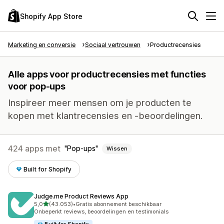
Shopify App Store
Marketing en conversie
Sociaal vertrouwen
Productrecensies
Alle apps voor productrecensies met functies
voor pop-ups
Inspireer meer mensen om je producten te
kopen met klantrecensies en -beoordelingen.
424 apps met
Pop-ups
Wissen
Built for Shopify
Judge.me Product Reviews App
van 5 sterren
5,0
(43.053)
•
Gratis abonnement beschikbaar
43053 recensies in totaal
Onbeperkt reviews, beoordelingen en testimonials