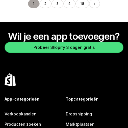
1
2
3
4
18
Wil je een app toevoegen?
Probeer Shopify 3 dagen gratis
App-categorieën
Topcategorieën
Verkoopkanalen
Dropshipping
Producten zoeken
Marktplaatsen