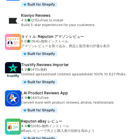
Built for Shopify
Klaviyo Reviews
5つ星中
4.8
(215)
•
Free to install
合計レビュー数：215件
Build 5-star experiences for your customers.
タイトル: Reputon アマゾンレビュー
5つ星中
5.0
(184)
•
無料インストール
合計レビュー数：184件
アマゾンレビューを取り込み、商品と販売者の評価を表示
Built for Shopify
Trustify Reviews Importer
5つ星中
4.9
(411)
•
無料
合計レビュー数：411件
Untitled spreadsheet Untitled spreadsheet 100% 10 B27 Photo
Built for Shopify
LAI Product Reviews App
5つ星中
4.9
(491)
•
Free
合計レビュー数：491件
Convert more with product reviews, photos, testimonials
Built for Shopify
Reputon eBay レビュー
5つ星中
4.9
(208)
•
無料インストール
合計レビュー数：208件
eBayレビューで売上と購入者の信頼を高めよう
Built for Shopify