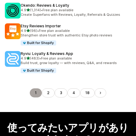
Okendo: Reviews & Loyalty
5つ星中
4.9
(1,314)
•
Free plan available
合計レビュー数：1314件
Create Superfans with Reviews, Loyalty, Referrals & Quizzes
Etsy Reviews Importer
5つ星中
4.9
(98)
•
Free plan available
合計レビュー数：98件
Stengthen store trust with authentic Etsy photo reviews
Built for Shopify
Ryviu: Loyalty & Reviews App
5つ星中
4.9
(483)
•
Free plan available
合計レビュー数：483件
Build trust, grow loyalty — with reviews, Q&A, and rewards
Built for Shopify
1
2
3
4
18
使ってみたいアプリがあり