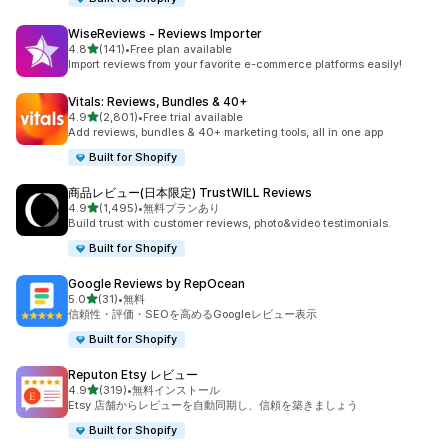
WiseReviews ‑ Reviews Importer
5つ星中
4.8
(141)
•
Free plan available
合計レビュー数：141件
Import reviews from your favorite e-commerce platforms easily!
Vitals: Reviews, Bundles & 40+
5つ星中
4.9
(2,801)
•
Free trial available
合計レビュー数：2801件
Add reviews, bundles & 40+ marketing tools, all in one app
Built for Shopify
商品レビュー(日本限定) TrustWILL Reviews
5つ星中
4.9
(1,495)
•
無料プランあり
合計レビュー数：1495件
Build trust with customer reviews, photo&video testimonials.
Built for Shopify
Google Reviews by RepOcean
5つ星中
5.0
(31)
•
無料
合計レビュー数：31件
信頼性・評価・SEOを高めるGoogleレビュー表示
Built for Shopify
Reputon Etsy レビュー
5つ星中
4.9
(319)
•
無料インストール
合計レビュー数：319件
Etsy 店舗からレビューを自動同期し、信頼を築きましょう
Built for Shopify