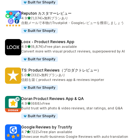
Built for Shopify
Reputon カスタマーレビュー
5つ星中
4.9
(1,074)
•
無料プランあり
合計レビュー数：1074件
自動メールで本物のTrustpilot・Googleレビューを獲得しましょう
Built for Shopify
Loox ‑ Product Reviews App
5つ星中
4.9
(8,874)
•
Free plan available
合計レビュー数：8874件
Convert more with visual product reviews, superpowered by AI
Built for Shopify
TS: Product Reviews（プロダクトレビュー）
5つ星中
5.0
(332)
•
無料プランあり
合計レビュー数：332件
信頼を築くproduct reviews app & reviews importer
Built for Shopify
Doran Product Reviews App & QA
5つ星中
4.9
(688)
•
Free
合計レビュー数：688件
Build trust with photo & video reviews, star ratings, and Q&A
Built for Shopify
Google Reviews by Trustify
5つ星中
4.7
(122)
•
Free plan available
合計レビュー数：122件
Showcase multi-business Google Reviews with auto translation