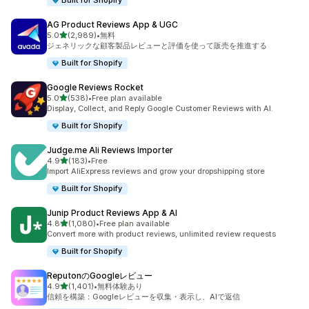
Built for Shopify
AG Product Reviews App & UGC
5つ星中
5.0
(2,989)
•
無料
合計レビュー数：2989件
ジェネリックな顧客製品レビューと評価を使って販売を推進する
Built for Shopify
Google Reviews Rocket
5つ星中
5.0
(538)
•
Free plan available
合計レビュー数：538件
Display, Collect, and Reply Google Customer Reviews with AI.
Built for Shopify
Judge.me Ali Reviews Importer
5つ星中
4.9
(183)
•
Free
合計レビュー数：183件
Import AliExpress reviews and grow your dropshipping store
Built for Shopify
Junip Product Reviews App & AI
5つ星中
4.8
(1,080)
•
Free plan available
合計レビュー数：1080件
Convert more with product reviews, unlimited review requests
Built for Shopify
ReputonのGoogleレビュー
5つ星中
4.9
(1,401)
•
無料体験あり
合計レビュー数：1401件
信頼を構築：Googleレビューを収集・表示し、AIで返信