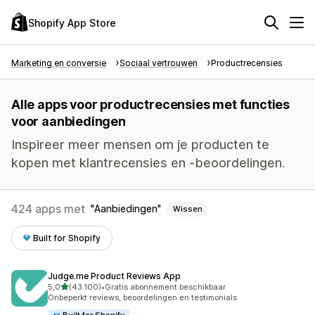
Shopify App Store
Marketing en conversie
Sociaal vertrouwen
Productrecensies
Alle apps voor productrecensies met functies
voor aanbiedingen
Inspireer meer mensen om je producten te
kopen met klantrecensies en -beoordelingen.
424 apps met
Aanbiedingen
Wissen
Built for Shopify
Judge.me Product Reviews App
van 5 sterren
5,0
(43.100)
•
Gratis abonnement beschikbaar
43100 recensies in totaal
Onbeperkt reviews, beoordelingen en testimonials