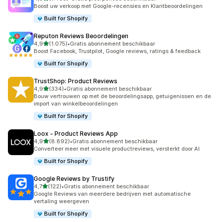
1405 recensies in totaal
Boost uw verkoop met Google-recensies en Klantbeoordelingen
Built for Shopify
Reputon Reviews Beoordelingen
van 5 sterren
4,9
(1.075)
•
Gratis abonnement beschikbaar
1075 recensies in totaal
Boost Facebook, Trustpilot, Google reviews, ratings & feedback
Built for Shopify
TrustShop: Product Reviews
van 5 sterren
4,9
(334)
•
Gratis abonnement beschikbaar
334 recensies in totaal
Bouw vertrouwen op met de beoordelingsapp, getuigenissen en de
import van winkelbeoordelingen
Built for Shopify
Loox ‑ Product Reviews App
van 5 sterren
4,9
(8.892)
•
Gratis abonnement beschikbaar
8892 recensies in totaal
Converteer meer met visuele productreviews, versterkt door AI
Built for Shopify
Google Reviews by Trustify
van 5 sterren
4,7
(122)
•
Gratis abonnement beschikbaar
122 recensies in totaal
Google Reviews van meerdere bedrijven met automatische
vertaling weergeven
Built for Shopify