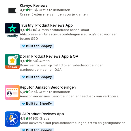
Klaviyo Reviews
van 5 sterren
4,8
(216)
•
Gratis te installeren
216 recensies in totaal
Creëer 5-sterrenervaringen voor je klanten.
Trustify: Product Reviews App
van 5 sterren
4,9
(410)
•
Gratis abonnement beschikbaar
410 recensies in totaal
AliExpress- en Amazon-beoordelingen met foto/video voor een
betere SEO
Built for Shopify
Doran Product Reviews App & QA
van 5 sterren
4,9
(689)
•
Gratis
689 recensies in totaal
Bouw vertrouwen op met foto- en videobeoordelingen,
sterbeoordelingen en Q&A
Built for Shopify
Reputon Amazon Beoordelingen
van 5 sterren
5,0
(184)
•
Gratis te installeren
184 recensies in totaal
Amazon-recensies. Beoordelingen en feedback van verkopers.
Built for Shopify
LAI Product Reviews App
van 5 sterren
4,9
(490)
•
Gratis
490 recensies in totaal
Meer conversie met productbeoordelingen, foto's en getuigenissen
Built for Shopify