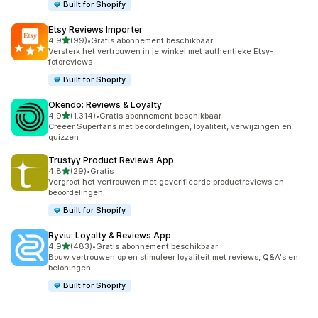
Built for Shopify
Etsy Reviews Importer
van 5 sterren
4,9
(99)
•
Gratis abonnement beschikbaar
99 recensies in totaal
Versterk het vertrouwen in je winkel met authentieke Etsy-
fotoreviews
Built for Shopify
Okendo: Reviews & Loyalty
van 5 sterren
4,9
(1.314)
•
Gratis abonnement beschikbaar
1314 recensies in totaal
Creëer Superfans met beoordelingen, loyaliteit, verwijzingen en
quizzen
Trustyy Product Reviews App
van 5 sterren
4,8
(29)
•
Gratis
29 recensies in totaal
Vergroot het vertrouwen met geverifieerde productreviews en
beoordelingen
Built for Shopify
Ryviu: Loyalty & Reviews App
van 5 sterren
4,9
(483)
•
Gratis abonnement beschikbaar
483 recensies in totaal
Bouw vertrouwen op en stimuleer loyaliteit met reviews, Q&A's en
beloningen
Built for Shopify