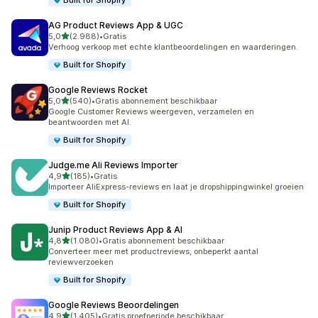
Built for Shopify
AG Product Reviews App & UGC
van 5 sterren
5,0
(2.988)
•
Gratis
2988 recensies in totaal
Verhoog verkoop met echte klantbeoordelingen en waarderingen.
Built for Shopify
Google Reviews Rocket
van 5 sterren
5,0
(540)
•
Gratis abonnement beschikbaar
540 recensies in totaal
Google Customer Reviews weergeven, verzamelen en
beantwoorden met AI.
Built for Shopify
Judge.me Ali Reviews Importer
van 5 sterren
4,9
(185)
•
Gratis
185 recensies in totaal
Importeer AliExpress-reviews en laat je dropshippingwinkel groeien
Built for Shopify
Junip Product Reviews App & AI
van 5 sterren
4,8
(1.080)
•
Gratis abonnement beschikbaar
1080 recensies in totaal
Converteer meer met productreviews, onbeperkt aantal
reviewverzoeken
Built for Shopify
Google Reviews Beoordelingen
van 5 sterren
4,9
(1.405)
•
Gratis proefperiode beschikbaar