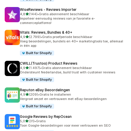
WiseReviews ‑ Reviews Importer
van 5 sterren
4,8
(144)
•
Gratis abonnement beschikbaar
144 recensies in totaal
Importeer eenvoudig reviews van je favoriete e-
commerceplatforms!
Vitals: Reviews, Bundles & 40+
van 5 sterren
4,9
(2.799)
•
Gratis proefperiode beschikbaar
2799 recensies in totaal
Voeg beoordelingen, bundels en 40+ marketingtools toe, allemaal
in één app
Built for Shopify
CWILL(Trustoo) Product Reviews
van 5 sterren
4,9
(1.497)
•
Gratis abonnement beschikbaar
1497 recensies in totaal
Ondersteunt Nederlandse, build trust with customer reviews
Built for Shopify
Reputon eBay Beoordelingen
van 5 sterren
4,9
(209)
•
Gratis te installeren
209 recensies in totaal
Vergroot omzet en vertrouwen met eBay-beoordelingen
Built for Shopify
Google Reviews by RepOcean
van 5 sterren
5,0
(31)
•
Gratis
31 recensies in totaal
Toon Google-beoordelingen voor meer vertrouwen en SEO