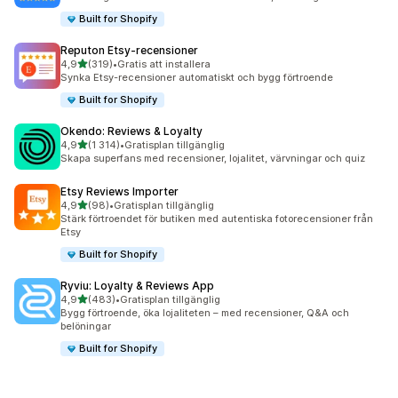
Built for Shopify
Reputon Etsy‑recensioner
av 5 stjärnor
4,9
(319)
•
Gratis att installera
319 recensioner totalt
Synka Etsy-recensioner automatiskt och bygg förtroende
Built for Shopify
Okendo: Reviews & Loyalty
av 5 stjärnor
4,9
(1 314)
•
Gratisplan tillgänglig
1314 recensioner totalt
Skapa superfans med recensioner, lojalitet, värvningar och quiz
Etsy Reviews Importer
av 5 stjärnor
4,9
(98)
•
Gratisplan tillgänglig
98 recensioner totalt
Stärk förtroendet för butiken med autentiska fotorecensioner från
Etsy
Built for Shopify
Ryviu: Loyalty & Reviews App
av 5 stjärnor
4,9
(483)
•
Gratisplan tillgänglig
483 recensioner totalt
Bygg förtroende, öka lojaliteten – med recensioner, Q&A och
belöningar
Built for Shopify