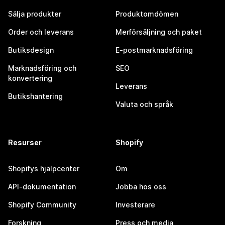
Sälja produkter
Produktomdömen
Order och leverans
Merförsäljning och paket
Butiksdesign
E-postmarknadsföring
Marknadsföring och
SEO
konvertering
Leverans
Butikshantering
Valuta och språk
Resurser
Shopify
Shopifys hjälpcenter
Om
API-dokumentation
Jobba hos oss
Shopify Community
Investerare
Forskning
Press och media