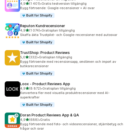
av 5 stjärnor
4,9
(1 401)
•
Gratis testversion tillgänglig
1401 recensioner totalt
Bygg förtroende: Google-recensioner + AI-svar
Built for Shopify
Reputon Kundrecensioner
av 5 stjärnor
4,9
(1 074)
•
Gratisplan tillgänglig
1074 recensioner totalt
Skaffa äkta Trustpilot- och Google-recensioner med autosvar
Built for Shopify
TrustShop: Product Reviews
av 5 stjärnor
5,0
(332)
•
Gratisplan tillgänglig
332 recensioner totalt
Bygg förtroende med recensionsapp, omdömen och import av
butiksrecensioner
Built for Shopify
Loox ‑ Product Reviews App
av 5 stjärnor
4,9
(8 872)
•
Gratisplan tillgänglig
8872 recensioner totalt
Konvertera fler med visuella produktrecensioner med AI-
superkrafter
Built for Shopify
Doran Product Reviews App & QA
av 5 stjärnor
4,9
(688)
•
Gratis
688 recensioner totalt
Bygg förtroende med foto- och videorecensioner, stjärnbetyg och
frågor och svar