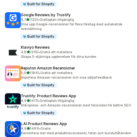
Built for Shopify
Google Reviews by Trustify
av 5 stjärnor
4,7
(122)
•
Gratisplan tillgänglig
122 recensioner totalt
Visa upp Google-recensioner för flera företag med automatisk
översättning
Built for Shopify
Klaviyo Reviews
av 5 stjärnor
4,8
(215)
•
Gratis att installera
215 recensioner totalt
Skapa 5-stjärniga upplevelser för dina kunder.
Reputon Amazon Recensioner
av 5 stjärnor
5,0
(184)
•
Gratis att installera
184 recensioner totalt
Importera Amazon-recensioner och visa säljarfeedback
Built for Shopify
Trustify: Product Reviews App
av 5 stjärnor
4,9
(411)
•
Gratisplan tillgänglig
411 recensioner totalt
AliExpress- och Amazon-recensioner med foto/video för bättre SEO
Built for Shopify
LAI Product Reviews App
av 5 stjärnor
4,9
(491)
•
Gratis
491 recensioner totalt
Konvertera mer med produktrecensioner, foton och kundutlåtanden