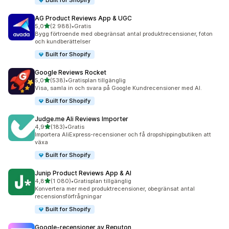
Built for Shopify
AG Product Reviews App & UGC
av 5 stjärnor
5,0
(2 988)
•
Gratis
2988 recensioner totalt
Bygg förtroende med obegränsat antal produktrecensioner, foton
och kundberättelser
Built for Shopify
Google Reviews Rocket
av 5 stjärnor
5,0
(538)
•
Gratisplan tillgänglig
538 recensioner totalt
Visa, samla in och svara på Google Kundrecensioner med AI.
Built for Shopify
Judge.me Ali Reviews Importer
av 5 stjärnor
4,9
(183)
•
Gratis
183 recensioner totalt
Importera AliExpress-recensioner och få dropshippingbutiken att
växa
Built for Shopify
Junip Product Reviews App & AI
av 5 stjärnor
4,8
(1 080)
•
Gratisplan tillgänglig
1080 recensioner totalt
Konvertera mer med produktrecensioner, obegränsat antal
recensionsförfrågningar
Built for Shopify
Google‑recensioner av Reputon