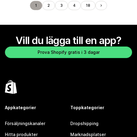
1
2
3
4
18
Vill du lägga till en app?
Prova Shopify gratis i 3 dagar
Appkategorier
Toppkategorier
Försäljningskanaler
Dropshipping
Hitta produkter
Marknadsplatser