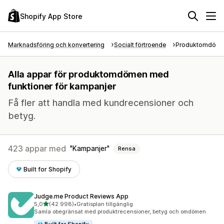
Shopify App Store
Marknadsföring och konvertering
Socialt förtroende
Produktomdöm
Alla appar för produktomdömen med
funktioner för kampanjer
Få fler att handla med kundrecensioner och
betyg.
423 appar med
Kampanjer
Rensa
Built for Shopify
Judge.me Product Reviews App
av 5 stjärnor
5,0
(42 998)
•
Gratisplan tillgänglig
42998 recensioner totalt
Samla obegränsat med produktrecensioner, betyg och omdömen