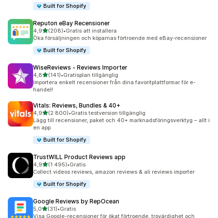
Built for Shopify
Reputon eBay Recensioner
av 5 stjärnor
4,9
(208)
•
Gratis att installera
208 recensioner totalt
Öka försäljningen och köparnas förtroende med eBay-recensioner
Built for Shopify
WiseReviews ‑ Reviews Importer
av 5 stjärnor
4,8
(141)
•
Gratisplan tillgänglig
141 recensioner totalt
Importera enkelt recensioner från dina favoritplattformar för e-
handel!
Vitals: Reviews, Bundles & 40+
av 5 stjärnor
4,9
(2 800)
•
Gratis testversion tillgänglig
2800 recensioner totalt
Lägg till recensioner, paket och 40+ marknadsföringsverktyg – allt i
en app
Built for Shopify
TrustWILL Product Reviews app
av 5 stjärnor
4,9
(1 495)
•
Gratis
1495 recensioner totalt
Collect videos reviews, amazon reviews & ali reviews importer
Built for Shopify
Google Reviews by RepOcean
av 5 stjärnor
5,0
(31)
•
Gratis
31 recensioner totalt
Visa Google-recensioner för ökat förtroende, trovärdighet och