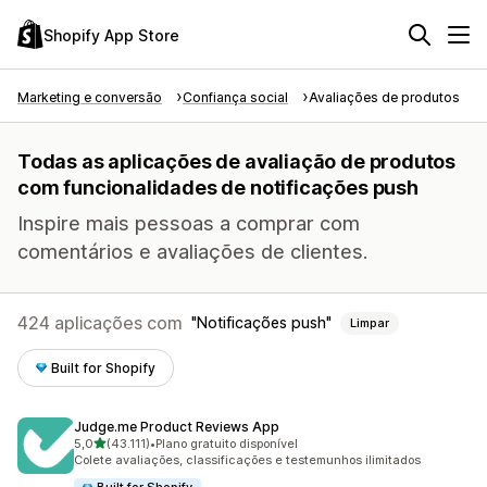
Shopify App Store
Marketing e conversão
Confiança social
Avaliações de produtos
Todas as aplicações de avaliação de produtos
com funcionalidades de notificações push
Inspire mais pessoas a comprar com
comentários e avaliações de clientes.
424 aplicações com
Notificações push
Limpar
Built for Shopify
Judge.me Product Reviews App
de 5 estrelas
5,0
(43.111)
•
Plano gratuito disponível
43111 total de avaliações
Colete avaliações, classificações e testemunhos ilimitados