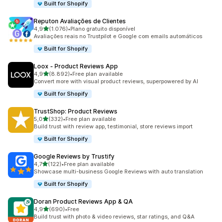
Built for Shopify
Reputon Avaliações de Clientes
de 5 estrelas
4,9
(1.076)
•
Plano gratuito disponível
1076 total de avaliações
Avaliações reais no Trustpilot e Google com emails automáticos
Built for Shopify
Loox ‑ Product Reviews App
de 5 estrelas
4,9
(8.892)
•
Free plan available
8892 total de avaliações
Convert more with visual product reviews, superpowered by AI
Built for Shopify
TrustShop: Product Reviews
de 5 estrelas
5,0
(332)
•
Free plan available
332 total de avaliações
Build trust with review app, testimonial, store reviews import
Built for Shopify
Google Reviews by Trustify
de 5 estrelas
4,7
(122)
•
Free plan available
122 total de avaliações
Showcase multi-business Google Reviews with auto translation
Built for Shopify
Doran Product Reviews App & QA
de 5 estrelas
4,9
(690)
•
Free
690 total de avaliações
Build trust with photo & video reviews, star ratings, and Q&A