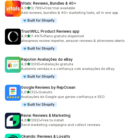
Vitals: Reviews, Bundles & 40+
de 5 estrelas
4,9
(2.799)
•
Free trial available
2799 total de avaliações
Add reviews, bundles & 40+ marketing tools, all in one app
Built for Shopify
TrustWILL Product Reviews app
de 5 estrelas
4,9
(1.497)
•
Plano gratuito disponível
1497 total de avaliações
aliexpress review importer, amazon reviews & alireviews oberlo
Built for Shopify
Reputon Avaliações do eBay
de 5 estrelas
4,9
(209)
•
Instalação gratuita
209 total de avaliações
Aumente vendas e a confiança com avaliações do eBay
Built for Shopify
Google Reviews by RepOcean
de 5 estrelas
5,0
(32)
•
Gratuito
32 total de avaliações
Avaliações do Google que geram confiança e SEO
Built for Shopify
Revie: Reviews & Marketing
de 5 estrelas
4,8
(292)
•
Free to install
292 total de avaliações
Send marketing campaigns and collect reviews
Okendo: Reviews & Loyalty