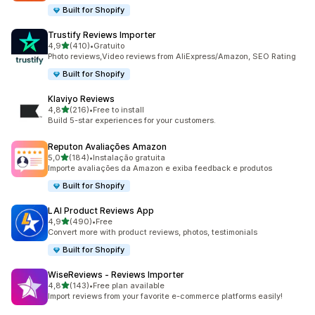
Built for Shopify
Trustify Reviews Importer
de 5 estrelas
4,9
(410)
•
Gratuito
410 total de avaliações
Photo reviews,Video reviews from AliExpress/Amazon, SEO Rating
Built for Shopify
Klaviyo Reviews
de 5 estrelas
4,8
(216)
•
Free to install
216 total de avaliações
Build 5-star experiences for your customers.
Reputon Avaliações Amazon
de 5 estrelas
5,0
(184)
•
Instalação gratuita
184 total de avaliações
Importe avaliações da Amazon e exiba feedback e produtos
Built for Shopify
LAI Product Reviews App
de 5 estrelas
4,9
(490)
•
Free
490 total de avaliações
Convert more with product reviews, photos, testimonials
Built for Shopify
WiseReviews ‑ Reviews Importer
de 5 estrelas
4,8
(143)
•
Free plan available
143 total de avaliações
Import reviews from your favorite e-commerce platforms easily!