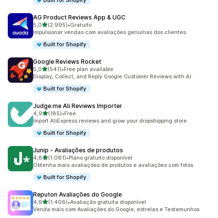
Built for Shopify
AG Product Reviews App & UGC
de 5 estrelas
5,0
(2.995)
•
Gratuito
2995 total de avaliações
Impulsionar vendas com avaliações genuínas dos clientes.
Built for Shopify
Google Reviews Rocket
de 5 estrelas
5,0
(541)
•
Free plan available
541 total de avaliações
Display, Collect, and Reply Google Customer Reviews with AI.
Built for Shopify
Judge.me Ali Reviews Importer
de 5 estrelas
4,9
(185)
•
Free
185 total de avaliações
Import AliExpress reviews and grow your dropshipping store
Built for Shopify
Junip ‑ Avaliações de produtos
de 5 estrelas
4,8
(1.081)
•
Plano gratuito disponível
1081 total de avaliações
Obtenha mais avaliações de produtos e avaliações com fotos
Built for Shopify
Reputon Avaliações do Google
de 5 estrelas
4,9
(1.406)
•
Avaliação gratuita disponível
1406 total de avaliações
Venda mais com Avaliações do Google, estrelas e Testemunhos