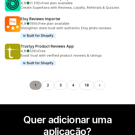
de 5 estrelas
4,9
(1.315)
•
Free plan available
1315 total de avaliações
Create Superfans with Reviews, Loyalty, Referrals & Quizzes
Etsy Reviews Importer
de 5 estrelas
4,9
(99)
•
Free plan available
99 total de avaliações
Stengthen store trust with authentic Etsy photo reviews
Built for Shopify
Trustyy Product Reviews App
de 5 estrelas
4,8
(29)
•
Free
29 total de avaliações
Boost trust with verified product reviews & ratings
Built for Shopify
1
2
3
4
18
Quer adicionar uma
aplicação?