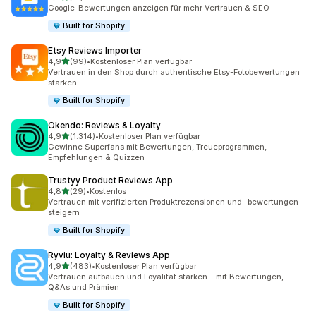
31 Rezensionen insgesamt
Google-Bewertungen anzeigen für mehr Vertrauen & SEO
Built for Shopify
Etsy Reviews Importer
von 5 Sternen
4,9
(99)
•
Kostenloser Plan verfügbar
99 Rezensionen insgesamt
Vertrauen in den Shop durch authentische Etsy-Fotobewertungen
stärken
Built for Shopify
Okendo: Reviews & Loyalty
von 5 Sternen
4,9
(1.314)
•
Kostenloser Plan verfügbar
1314 Rezensionen insgesamt
Gewinne Superfans mit Bewertungen, Treueprogrammen,
Empfehlungen & Quizzen
Trustyy Product Reviews App
von 5 Sternen
4,8
(29)
•
Kostenlos
29 Rezensionen insgesamt
Vertrauen mit verifizierten Produktrezensionen und -bewertungen
steigern
Built for Shopify
Ryviu: Loyalty & Reviews App
von 5 Sternen
4,9
(483)
•
Kostenloser Plan verfügbar
483 Rezensionen insgesamt
Vertrauen aufbauen und Loyalität stärken – mit Bewertungen,
Q&As und Prämien
Built for Shopify