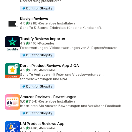
Übersetzung präsentieren
Built for Shopify
Klaviyo Reviews
von 5 Sternen
4,8
(216)
•
Kostenlose Installation
216 Rezensionen insgesamt
Schaffe 5-Sterne-Erlebnisse für deine Kundschaft.
Trustify Reviews Importer
von 5 Sternen
4,9
(410)
•
Kostenlos
410 Rezensionen insgesamt
Fotobewertungen, Videobewertungen von AliExpress/Amazon
Built for Shopify
Doran Product Reviews App & QA
von 5 Sternen
4,9
(689)
•
Kostenlos
689 Rezensionen insgesamt
Schaffe Vertrauen mit Foto- und Videobewertungen,
Sternebewertungen und Q&A
Built for Shopify
Amazon Reviews ‑ Bewertungen
von 5 Sternen
5,0
(184)
•
Kostenlose Installation
184 Rezensionen insgesamt
Importieren Sie Amazon Bewertungen und Verkäufer-Feedback.
Built for Shopify
LAI Product Reviews App
von 5 Sternen
4,9
(490)
•
Kostenlos
490 Rezensionen insgesamt