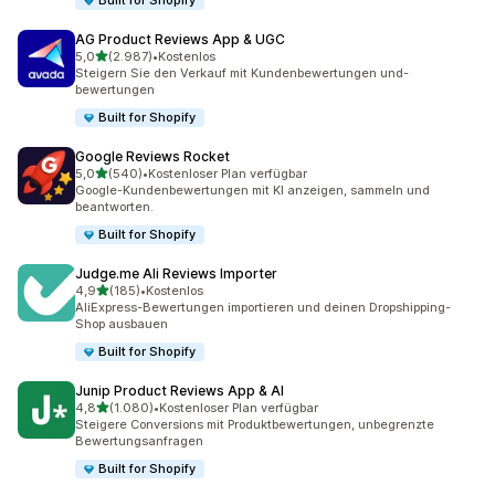
Built for Shopify
AG Product Reviews App & UGC
von 5 Sternen
5,0
(2.987)
•
Kostenlos
2987 Rezensionen insgesamt
Steigern Sie den Verkauf mit Kundenbewertungen und-
bewertungen
Built for Shopify
Google Reviews Rocket
von 5 Sternen
5,0
(540)
•
Kostenloser Plan verfügbar
540 Rezensionen insgesamt
Google-Kundenbewertungen mit KI anzeigen, sammeln und
beantworten.
Built for Shopify
Judge.me Ali Reviews Importer
von 5 Sternen
4,9
(185)
•
Kostenlos
185 Rezensionen insgesamt
AliExpress-Bewertungen importieren und deinen Dropshipping-
Shop ausbauen
Built for Shopify
Junip Product Reviews App & AI
von 5 Sternen
4,8
(1.080)
•
Kostenloser Plan verfügbar
1080 Rezensionen insgesamt
Steigere Conversions mit Produktbewertungen, unbegrenzte
Bewertungsanfragen
Built for Shopify