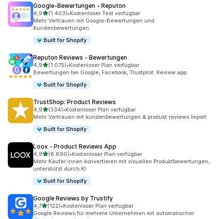
Google‑Bewertungen ‑ Reputon
von 5 Sternen
4,9
(1.403)
•
Kostenloser Test verfügbar
1403 Rezensionen insgesamt
Mehr Vertrauen mit Google-Bewertungen und
Kundenbewertungen
Built for Shopify
Reputon Reviews ‑ Bewertungen
von 5 Sternen
4,9
(1.075)
•
Kostenloser Plan verfügbar
1075 Rezensionen insgesamt
Bewertungen bei Google, Facebook, Trustpilot. Review app.
Built for Shopify
TrustShop: Product Reviews
von 5 Sternen
4,9
(334)
•
Kostenloser Plan verfügbar
334 Rezensionen insgesamt
Mehr Vertrauen mit kundenbewertungen & produkt reviews Import
Built for Shopify
Loox ‑ Product Reviews App
von 5 Sternen
4,9
(8.890)
•
Kostenloser Plan verfügbar
8890 Rezensionen insgesamt
Mehr Käufer:innen konvertieren mit visuellen Produktbewertungen,
unterstützt durch KI
Built for Shopify
Google Reviews by Trustify
von 5 Sternen
4,7
(122)
•
Kostenloser Plan verfügbar
122 Rezensionen insgesamt
Google Reviews für mehrere Unternehmen mit automatischer