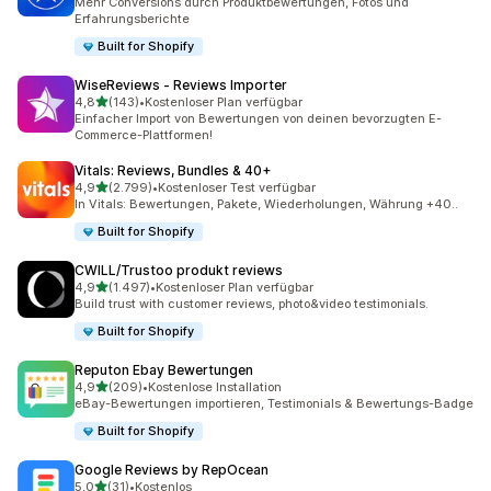
Mehr Conversions durch Produktbewertungen, Fotos und
Erfahrungsberichte
Built for Shopify
WiseReviews ‑ Reviews Importer
von 5 Sternen
4,8
(143)
•
Kostenloser Plan verfügbar
143 Rezensionen insgesamt
Einfacher Import von Bewertungen von deinen bevorzugten E-
Commerce-Plattformen!
Vitals: Reviews, Bundles & 40+
von 5 Sternen
4,9
(2.799)
•
Kostenloser Test verfügbar
2799 Rezensionen insgesamt
In Vitals: Bewertungen, Pakete, Wiederholungen, Währung +40..
Built for Shopify
CWILL/Trustoo produkt reviews
von 5 Sternen
4,9
(1.497)
•
Kostenloser Plan verfügbar
1497 Rezensionen insgesamt
Build trust with customer reviews, photo&video testimonials.
Built for Shopify
Reputon Ebay Bewertungen
von 5 Sternen
4,9
(209)
•
Kostenlose Installation
209 Rezensionen insgesamt
eBay-Bewertungen importieren, Testimonials & Bewertungs-Badge
Built for Shopify
Google Reviews by RepOcean
von 5 Sternen
5,0
(31)
•
Kostenlos