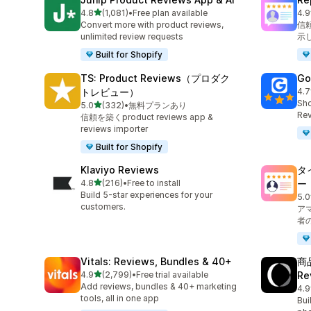
5つ星中
4.8
(1,081)
•
Free plan available
4.9
合計レビュー数：1081件
合
Convert more with product reviews,
信
unlimited review requests
示
Built for Shopify
TS: Product Reviews（プロダク
Go
トレビュー）
4.7
合
Sho
5つ星中
5.0
(332)
•
無料プランあり
合計レビュー数：332件
Rev
信頼を築くproduct reviews app &
reviews importer
Built for Shopify
Klaviyo Reviews
タ
5つ星中
4.8
(216)
•
Free to install
ー
合計レビュー数：216件
Build 5-star experiences for your
5.0
合
customers.
ア
者
Vitals: Reviews, Bundles & 40+
商
5つ星中
4.9
(2,799)
•
Free trial available
Re
合計レビュー数：2799件
Add reviews, bundles & 40+ marketing
4.9
合
tools, all in one app
Bui