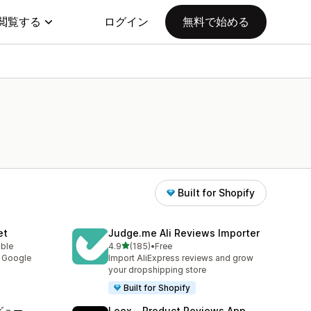
閲覧する
ログイン
無料で始める
Built for Shopify
et
Judge.me Ali Reviews Importer
5つ星中
able
4.9
(185)
•
Free
合計レビュー数：185件
y Google
Import AliExpress reviews and grow
your dropshipping store
Built for Shopify
ビュー
Loox ‑ Product Reviews App