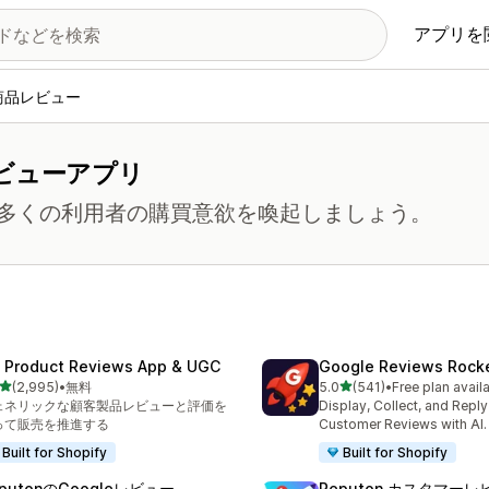
アプリを
商品レビュー
ビューアプリ
多くの利用者の購買意欲を喚起しましょう。
 Product Reviews App & UGC
Google Reviews Rock
5つ星中
5つ星中
(2,995)
•
無料
5.0
(541)
•
Free plan avail
計レビュー数：2995件
合計レビュー数：541件
ェネリックな顧客製品レビューと評価を
Display, Collect, and Repl
って販売を推進する
Customer Reviews with AI.
Built for Shopify
Built for Shopify
putonのGoogleレビュー
Reputon カスタマーレ