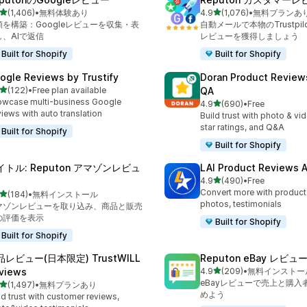
5つ星中
5つ星中
(1,406)
•
無料体験あり
4.9
(1,076)
•
無料プランあ
計レビュー数：1406件
合計レビュー数：1076件
頼を構築：Googleレビューを収集・表
自動メールで本物のTrustpilo
し、AIで返信
レビューを獲得しましょう
Built for Shopify
Built for Shopify
ogle Reviews by Trustify
Doran Product Review
5つ星中
(122)
•
Free plan available
QA
計レビュー数：122件
wcase multi-business Google
5つ星中
4.9
(690)
•
Free
合計レビュー数：690件
iews with auto translation
Build trust with photo & vi
star ratings, and Q&A
Built for Shopify
Built for Shopify
イトル: Reputon アマゾンレビュ
LAI Product Reviews 
5つ星中
4.9
(490)
•
Free
合計レビュー数：490件
Convert more with product
5つ星中
(184)
•
無料インストール
計レビュー数：184件
photos, testimonials
マゾンレビューを取り込み、商品と販売
の評価を表示
Built for Shopify
Built for Shopify
品レビュー(日本限定) TrustWILL
Reputon eBay レビュ
5つ星中
views
4.9
(209)
•
無料インストー
合計レビュー数：209件
eBayレビューで売上と購入
5つ星中
(1,497)
•
無料プランあり
計レビュー数：1497件
めよう
ld trust with customer reviews,