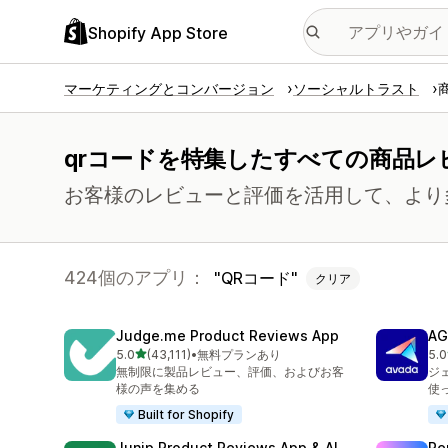
Shopify App Store
マーケティングとコンバージョン
ソーシャルトラスト
qrコードを特集したすべての商品レ
お客様のレビューと評価を活用して、より
424個のアプリ：
QRコード
クリア
Judge.me Product Reviews App
AG
5つ星中
5.0
(43,111)
•
無料プランあり
5.0
合計レビュー数：43111件
合
無制限に製品レビュー、評価、およびお客
ジ
様の声を集める
使
Built for Shopify
Junip Product Reviews App & AI
Re