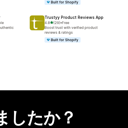
Built for Shopify
r
Trustyy Product Reviews App
5つ星中
ble
4.8
(29)
•
Free
合計レビュー数：29件
authentic
Boost trust with verified product
reviews & ratings
Built for Shopify
ましたか？