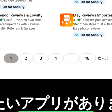
to&video testimonials.
Built for Shopify
Built for Shopify
endo: Reviews & Loyalty
Etsy Reviews Importe
5つ星中
5つ星中
(1,315)
•
Free plan available
4.9
(99)
•
Free plan availa
レビュー数：1315件
合計レビュー数：99件
ate Superfans with Reviews,
Stengthen store trust with 
alty, Referrals & Quizzes
Etsy photo reviews
Built for Shopify
次へ
1
2
3
4
…
18
たいアプリがあり