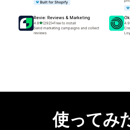
pho
Built for Shopify
Revie: Reviews & Marketing
Ok
5つ星中
4.8
(292)
•
Free to install
4.9
合計レビュー数：292件
合計
Send marketing campaigns and collect
Cre
reviews
Loy
使ってみ