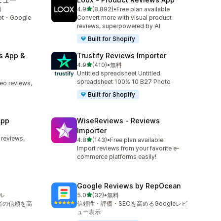
5つ星中
り
4.9
(8,892)
•
Free plan available
合計レビュー数：8892件
t・Google
Convert more with visual product
reviews, superpowered by AI
Built for Shopify
s App &
Trustify Reviews Importer
5つ星中
4.9
(410)
•
無料
合計レビュー数：410件
Untitled spreadsheet Untitled
spreadsheet 100% 10 B27 Photo
deo reviews,
Built for Shopify
App
WiseReviews ‑ Reviews
Importer
 reviews,
5つ星中
4.8
(143)
•
Free plan available
合計レビュー数：143件
Import reviews from your favorite e-
commerce platforms easily!
ー
Google Reviews by RepOcean
5つ星中
ル
5.0
(32)
•
無料
合計レビュー数：32件
者の信頼を高
信頼性・評価・SEOを高めるGoogleレビ
ュー表示