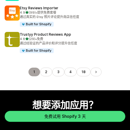
Etsy Reviews Importer
星（满分 5 星）
4.9
(99)
•
提供免费套餐
总共 99 条评论
通过真实的 Etsy 照片评论提升商店信任度
Built for Shopify
Trustyy Product Reviews App
星（满分 5 星）
4.8
(29)
•
免费
总共 29 条评论
通过经验证的产品评价和评分提升信任度
Built for Shopify
1
2
3
4
18
想要添加应用？
免费试用 Shopify 3 天