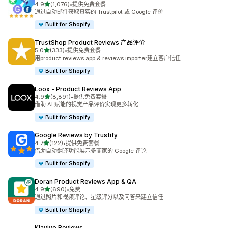
星（满分 5 星）
4.9
(1,076)
•
提供免费套餐
总共 1076 条评论
通过自动邮件获取真实的 Trustpilot 或 Google 评价
Built for Shopify
TrustShop Product Reviews 产品评价
星（满分 5 星）
5.0
(333)
•
提供免费套餐
总共 333 条评论
用product reviews app & reviews importer建立客户信任
Built for Shopify
Loox ‑ Product Reviews App
星（满分 5 星）
4.9
(8,891)
•
提供免费套餐
总共 8891 条评论
借助 AI 赋能的视觉产品评价实现更多转化
Built for Shopify
Google Reviews by Trustify
星（满分 5 星）
4.7
(122)
•
提供免费套餐
总共 122 条评论
借助自动翻译功能展示多商家的 Google 评论
Built for Shopify
Doran Product Reviews App & QA
星（满分 5 星）
4.9
(690)
•
免费
总共 690 条评论
通过照片和视频评论、星级评分以及问答来建立信任
Built for Shopify
Klaviyo Reviews