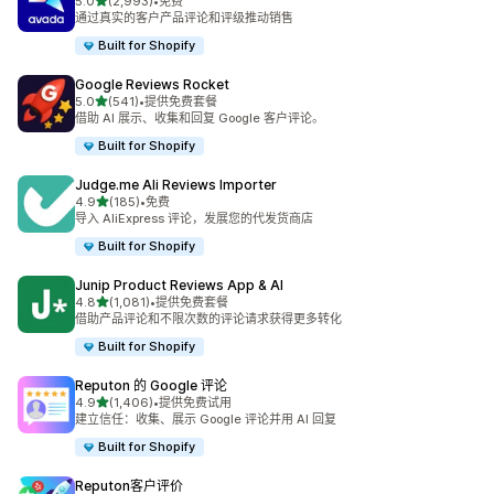
星（满分 5 星）
5.0
(2,993)
•
免费
总共 2993 条评论
通过真实的客户产品评论和评级推动销售
Built for Shopify
Google Reviews Rocket
星（满分 5 星）
5.0
(541)
•
提供免费套餐
总共 541 条评论
借助 AI 展示、收集和回复 Google 客户评论。
Built for Shopify
Judge.me Ali Reviews Importer
星（满分 5 星）
4.9
(185)
•
免费
总共 185 条评论
导入 AliExpress 评论，发展您的代发货商店
Built for Shopify
Junip Product Reviews App & AI
星（满分 5 星）
4.8
(1,081)
•
提供免费套餐
总共 1081 条评论
借助产品评论和不限次数的评论请求获得更多转化
Built for Shopify
Reputon 的 Google 评论
星（满分 5 星）
4.9
(1,406)
•
提供免费试用
总共 1406 条评论
建立信任：收集、展示 Google 评论并用 AI 回复
Built for Shopify
Reputon客户评价