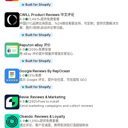
Built for Shopify
CWILL Product Reviews 中文评论
星（满分 5 星）
4.9
(1,497)
•
提供免费套餐
总共 1497 条评论
中国DTC品牌出海首选，7x24微信客服支持，可定制；提供完整解决方
案：图片\视频\自动评论等功能。
Built for Shopify
Reputon eBay 评价
星（满分 5 星）
4.9
(209)
•
免费安装
总共 209 条评论
用 eBay 评价提升销量并增强买家信心
Built for Shopify
Google Reviews By RepOcean
星（满分 5 星）
5.0
(31)
•
免费
总共 31 条评论
展示 Google 评论，提升信任度、可信度和 SEO
Built for Shopify
Revie: Reviews & Marketing
星（满分 5 星）
4.8
(292)
•
Free to install
总共 292 条评论
Send marketing campaigns and collect reviews
Okendo: Reviews & Loyalty
星（满分 5 星）
4.9
(1,315)
•
提供免费套餐
总共 1315 条评论
通过评论、客户忠诚度、推荐和测验打造超级粉丝