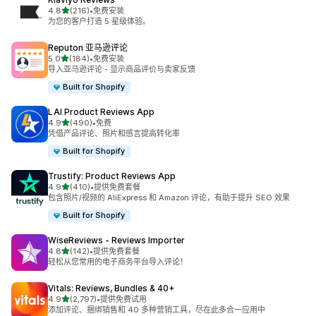
星（满分 5 星）
4.8
(216)
•
免费安装
总共 216 条评论
为您的客户打造 5 星级体验。
Reputon 亚马逊评论
星（满分 5 星）
5.0
(184)
•
免费安装
总共 184 条评论
导入亚马逊评论 - 显示商品评价与卖家反馈
Built for Shopify
LAI Product Reviews App
星（满分 5 星）
4.9
(490)
•
免费
总共 490 条评论
凭借产品评论、照片和感言提高转化率
Built for Shopify
Trustify: Product Reviews App
星（满分 5 星）
4.9
(410)
•
提供免费套餐
总共 410 条评论
包含照片/视频的 AliExpress 和 Amazon 评论，有助于提升 SEO 效果
Built for Shopify
WiseReviews ‑ Reviews Importer
星（满分 5 星）
4.8
(142)
•
提供免费套餐
总共 142 条评论
轻松从您常用的电子商务平台导入评论！
Vitals: Reviews, Bundles & 40+
星（满分 5 星）
4.9
(2,797)
•
提供免费试用
总共 2797 条评论
添加评论、捆绑销售和 40 多种营销工具，尽在此多合一应用中