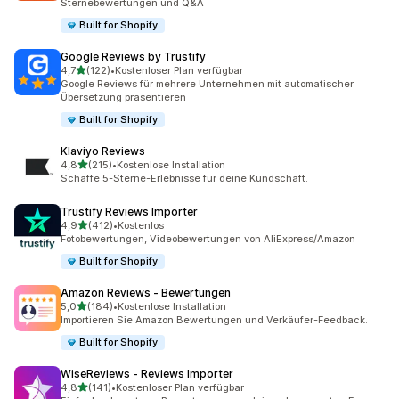
Sternebewertungen und Q&A
Built for Shopify
Google Reviews by Trustify
von 5 Sternen
4,7
(122)
•
Kostenloser Plan verfügbar
122 Rezensionen insgesamt
Google Reviews für mehrere Unternehmen mit automatischer
Übersetzung präsentieren
Built for Shopify
Klaviyo Reviews
von 5 Sternen
4,8
(215)
•
Kostenlose Installation
215 Rezensionen insgesamt
Schaffe 5-Sterne-Erlebnisse für deine Kundschaft.
Trustify Reviews Importer
von 5 Sternen
4,9
(412)
•
Kostenlos
412 Rezensionen insgesamt
Fotobewertungen, Videobewertungen von AliExpress/Amazon
Built for Shopify
Amazon Reviews ‑ Bewertungen
von 5 Sternen
5,0
(184)
•
Kostenlose Installation
184 Rezensionen insgesamt
Importieren Sie Amazon Bewertungen und Verkäufer-Feedback.
Built for Shopify
WiseReviews ‑ Reviews Importer
von 5 Sternen
4,8
(141)
•
Kostenloser Plan verfügbar
141 Rezensionen insgesamt