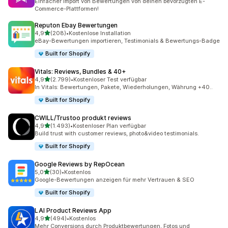
Einfacher Import von Bewertungen von deinen bevorzugten E-
Commerce-Plattformen!
Reputon Ebay Bewertungen
von 5 Sternen
4,9
(208)
•
Kostenlose Installation
208 Rezensionen insgesamt
eBay-Bewertungen importieren, Testimonials & Bewertungs-Badge
Built for Shopify
Vitals: Reviews, Bundles & 40+
von 5 Sternen
4,9
(2.799)
•
Kostenloser Test verfügbar
2799 Rezensionen insgesamt
In Vitals: Bewertungen, Pakete, Wiederholungen, Währung +40..
Built for Shopify
CWILL/Trustoo produkt reviews
von 5 Sternen
4,9
(1.493)
•
Kostenloser Plan verfügbar
1493 Rezensionen insgesamt
Build trust with customer reviews, photo&video testimonials.
Built for Shopify
Google Reviews by RepOcean
von 5 Sternen
5,0
(30)
•
Kostenlos
30 Rezensionen insgesamt
Google-Bewertungen anzeigen für mehr Vertrauen & SEO
Built for Shopify
LAI Product Reviews App
von 5 Sternen
4,9
(494)
•
Kostenlos
494 Rezensionen insgesamt
Mehr Conversions durch Produktbewertungen, Fotos und