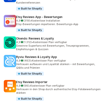
Kundenreferenzen
Built for Shopify
Etsy Reviews App ‑ Bewertungen
von 5 Sternen
4,9
(319)
•
Kostenlose Installation
319 Rezensionen insgesamt
Etsy-Bewertungen importieren. Bewertungs-App
Built for Shopify
Okendo: Reviews & Loyalty
von 5 Sternen
4,9
(1.312)
•
Kostenloser Plan verfügbar
1312 Rezensionen insgesamt
Gewinne Superfans mit Bewertungen, Treueprogrammen,
Empfehlungen & Quizzen
Ryviu: Reviews & Loyalty App
von 5 Sternen
4,9
(483)
•
Kostenloser Plan verfügbar
483 Rezensionen insgesamt
Vertrauen aufbauen und Loyalität stärken – mit Bewertungen,
Q&As und Prämien
Built for Shopify
Etsy Reviews Importer
von 5 Sternen
4,9
(98)
•
Kostenloser Plan verfügbar
98 Rezensionen insgesamt
Vertrauen in den Shop durch authentische Etsy-Fotobewertungen
stärken
Built for Shopify