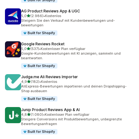
Built for Shopify
AG Product Reviews App & UGC
von 5 Sternen
5,0
(2.986)
•
Kostenlos
2986 Rezensionen insgesamt
Steigern Sie den Verkauf mit Kundenbewertungen und-
bewertungen
Built for Shopify
Google Reviews Rocket
von 5 Sternen
5,0
(537)
•
Kostenloser Plan verfügbar
537 Rezensionen insgesamt
Google-Kundenbewertungen mit KI anzeigen, sammeln und
beantworten.
Built for Shopify
Judge.me Ali Reviews Importer
von 5 Sternen
4,9
(182)
•
Kostenlos
182 Rezensionen insgesamt
AliExpress-Bewertungen importieren und deinen Dropshipping-
Shop ausbauen
Built for Shopify
Junip Product Reviews App & AI
von 5 Sternen
4,8
(1.080)
•
Kostenloser Plan verfügbar
1080 Rezensionen insgesamt
Steigere Conversions mit Produktbewertungen, unbegrenzte
Bewertungsanfragen
Built for Shopify