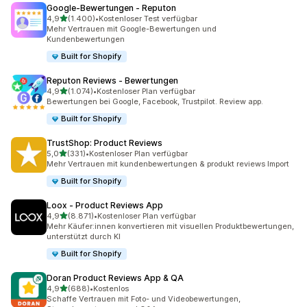
Google‑Bewertungen ‑ Reputon
von 5 Sternen
4,9
(1.400)
•
Kostenloser Test verfügbar
1400 Rezensionen insgesamt
Mehr Vertrauen mit Google-Bewertungen und
Kundenbewertungen
Built for Shopify
Reputon Reviews ‑ Bewertungen
von 5 Sternen
4,9
(1.074)
•
Kostenloser Plan verfügbar
1074 Rezensionen insgesamt
Bewertungen bei Google, Facebook, Trustpilot. Review app.
Built for Shopify
TrustShop: Product Reviews
von 5 Sternen
5,0
(331)
•
Kostenloser Plan verfügbar
331 Rezensionen insgesamt
Mehr Vertrauen mit kundenbewertungen & produkt reviews Import
Built for Shopify
Loox ‑ Product Reviews App
von 5 Sternen
4,9
(8.871)
•
Kostenloser Plan verfügbar
8871 Rezensionen insgesamt
Mehr Käufer:innen konvertieren mit visuellen Produktbewertungen,
unterstützt durch KI
Built for Shopify
Doran Product Reviews App & QA
von 5 Sternen
4,9
(688)
•
Kostenlos
688 Rezensionen insgesamt
Schaffe Vertrauen mit Foto- und Videobewertungen,