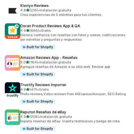
Klaviyo Reviews
de 5 estrellas
4.8
(216)
•
Instalación gratuita
216 reseñas en total
Crea experiencias de 5 estrellas para tus clientes.
Doran Product Reviews App & QA
de 5 estrellas
4.9
(688)
•
Gratis
688 reseñas en total
Genera confianza con reseñas con fotos y videos, calificaciones
por estrellas y preguntas y respuestas
Built for Shopify
Amazon Reviews App ‑ Reseñas
de 5 estrellas
5.0
(184)
•
Instalación gratuita
184 reseñas en total
Agregue reseñas de Amazon a su sitio web. Review app.
Built for Shopify
Trustify Reviews Importer
de 5 estrellas
4.9
(411)
•
Gratis
411 reseñas en total
Photo reviews,Video reviews from AliExpress/Amazon, SEO Rating
Built for Shopify
Reputon Reseñas de eBay
de 5 estrellas
4.9
(208)
•
Instalación gratuita
208 reseñas en total
Importa reseñas de eBay. Inserta testimonios y badge de nota.
Built for Shopify