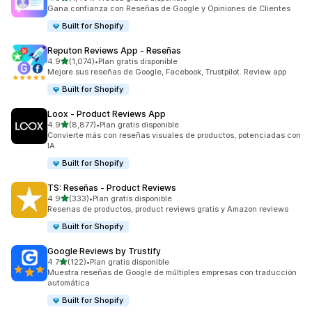
1401 reseñas en total
Gana confianza con Reseñas de Google y Opiniones de Clientes
Built for Shopify
Reputon Reviews App ‑ Reseñas
de 5 estrellas
4.9
(1,074)
•
Plan gratis disponible
1074 reseñas en total
Mejore sus reseñas de Google, Facebook, Trustpilot. Review app
Built for Shopify
Loox ‑ Product Reviews App
de 5 estrellas
4.9
(8,877)
•
Plan gratis disponible
8877 reseñas en total
Convierte más con reseñas visuales de productos, potenciadas con
IA
Built for Shopify
TS: Reseñas ‑ Product Reviews
de 5 estrellas
4.9
(333)
•
Plan gratis disponible
333 reseñas en total
Resenas de productos, product reviews gratis y Amazon reviews
Built for Shopify
Google Reviews by Trustify
de 5 estrellas
4.7
(122)
•
Plan gratis disponible
122 reseñas en total
Muestra reseñas de Google de múltiples empresas con traducción
automática
Built for Shopify