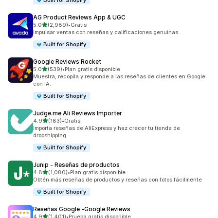
Built for Shopify
AG Product Reviews App & UGC
de 5 estrellas
5.0
(2,989)
•
Gratis
2989 reseñas en total
Impulsar ventas con reseñas y calificaciones genuinas.
Built for Shopify
Google Reviews Rocket
de 5 estrellas
5.0
(539)
•
Plan gratis disponible
539 reseñas en total
Muestra, recopila y responde a las reseñas de clientes en Google
con IA.
Built for Shopify
Judge.me Ali Reviews Importer
de 5 estrellas
4.9
(183)
•
Gratis
183 reseñas en total
Importa reseñas de AliExpress y haz crecer tu tienda de
dropshipping
Built for Shopify
Junip ‑ Reseñas de productos
de 5 estrellas
4.8
(1,080)
•
Plan gratis disponible
1080 reseñas en total
Obtén más reseñas de productos y reseñas con fotos fácilmente
Built for Shopify
Reseñas Google ‑Google Reviews
de 5 estrellas
4.9
(1,401)
•
Prueba gratis disponible