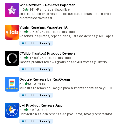
WiseReviews ‑ Reviews Importer
de 5 estrellas
4.8
(141)
•
Plan gratis disponible
141 reseñas en total
¡Importa fácilmente reseñas de tus plataformas de comercio
electrónico favoritas!
Vitals: Reseñas, Paquetes, IA
de 5 estrellas
4.9
(2,801)
•
Prueba gratis disponible
2801 reseñas en total
Reseñas, paquetes, repeticiones, lista de deseos y 40+ apps
Built for Shopify
CWILL(Trustoo) Product Reviews
de 5 estrellas
4.9
(1,495)
•
Plan gratis disponible
1495 reseñas en total
Importa product reviews gratis desde AliExpress y Oberlo.
Built for Shopify
Google Reviews by RepOcean
de 5 estrellas
5.0
(31)
•
Gratis
31 reseñas en total
Muestra reseñas de Google para aumentar confianza y SEO
Built for Shopify
LAI Product Reviews App
de 5 estrellas
4.9
(491)
•
Gratis
491 reseñas en total
Convierte más con reseñas de productos, fotos y testimonios
Built for Shopify