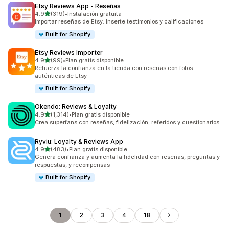
Etsy Reviews App ‑ Reseñas
de 5 estrellas
4.9
(319)
•
Instalación gratuita
319 reseñas en total
Importar reseñas de Etsy. Inserte testimonios y calificaciones
Built for Shopify
Etsy Reviews Importer
de 5 estrellas
4.9
(99)
•
Plan gratis disponible
99 reseñas en total
Refuerza la confianza en la tienda con reseñas con fotos
auténticas de Etsy
Built for Shopify
Okendo: Reviews & Loyalty
de 5 estrellas
4.9
(1,314)
•
Plan gratis disponible
1314 reseñas en total
Crea superfans con reseñas, fidelización, referidos y cuestionarios
Ryviu: Loyalty & Reviews App
de 5 estrellas
4.9
(483)
•
Plan gratis disponible
483 reseñas en total
Genera confianza y aumenta la fidelidad con reseñas, preguntas y
respuestas, y recompensas
Built for Shopify
1
2
3
4
18