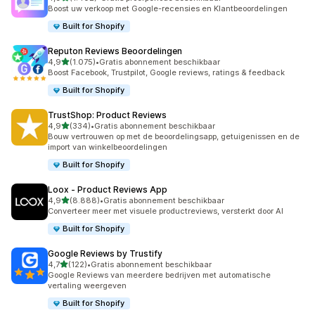
1402 recensies in totaal
Boost uw verkoop met Google-recensies en Klantbeoordelingen
Built for Shopify
Reputon Reviews Beoordelingen
van 5 sterren
4,9
(1.075)
•
Gratis abonnement beschikbaar
1075 recensies in totaal
Boost Facebook, Trustpilot, Google reviews, ratings & feedback
Built for Shopify
TrustShop: Product Reviews
van 5 sterren
4,9
(334)
•
Gratis abonnement beschikbaar
334 recensies in totaal
Bouw vertrouwen op met de beoordelingsapp, getuigenissen en de
import van winkelbeoordelingen
Built for Shopify
Loox ‑ Product Reviews App
van 5 sterren
4,9
(8.888)
•
Gratis abonnement beschikbaar
8888 recensies in totaal
Converteer meer met visuele productreviews, versterkt door AI
Built for Shopify
Google Reviews by Trustify
van 5 sterren
4,7
(122)
•
Gratis abonnement beschikbaar
122 recensies in totaal
Google Reviews van meerdere bedrijven met automatische
vertaling weergeven
Built for Shopify