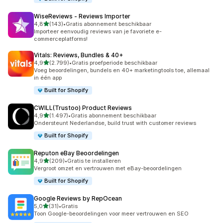
WiseReviews ‑ Reviews Importer
van 5 sterren
4,8
(143)
•
Gratis abonnement beschikbaar
143 recensies in totaal
Importeer eenvoudig reviews van je favoriete e-
commerceplatforms!
Vitals: Reviews, Bundles & 40+
van 5 sterren
4,9
(2.799)
•
Gratis proefperiode beschikbaar
2799 recensies in totaal
Voeg beoordelingen, bundels en 40+ marketingtools toe, allemaal
in één app
Built for Shopify
CWILL(Trustoo) Product Reviews
van 5 sterren
4,9
(1.497)
•
Gratis abonnement beschikbaar
1497 recensies in totaal
Ondersteunt Nederlandse, build trust with customer reviews
Built for Shopify
Reputon eBay Beoordelingen
van 5 sterren
4,9
(209)
•
Gratis te installeren
209 recensies in totaal
Vergroot omzet en vertrouwen met eBay-beoordelingen
Built for Shopify
Google Reviews by RepOcean
van 5 sterren
5,0
(31)
•
Gratis
31 recensies in totaal
Toon Google-beoordelingen voor meer vertrouwen en SEO