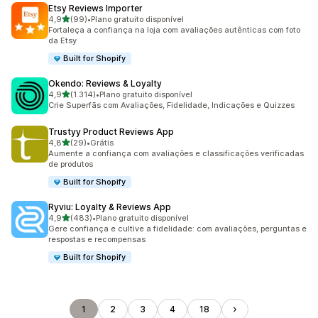
Etsy Reviews Importer
de 5 estrelas
4,9
(99)
•
Plano gratuito disponível
99 avaliações ao todo
Fortaleça a confiança na loja com avaliações autênticas com foto
da Etsy
Built for Shopify
Okendo: Reviews & Loyalty
de 5 estrelas
4,9
(1.314)
•
Plano gratuito disponível
1314 avaliações ao todo
Crie Superfãs com Avaliações, Fidelidade, Indicações e Quizzes
Trustyy Product Reviews App
de 5 estrelas
4,8
(29)
•
Grátis
29 avaliações ao todo
Aumente a confiança com avaliações e classificações verificadas
de produtos
Built for Shopify
Ryviu: Loyalty & Reviews App
de 5 estrelas
4,9
(483)
•
Plano gratuito disponível
483 avaliações ao todo
Gere confiança e cultive a fidelidade: com avaliações, perguntas e
respostas e recompensas
Built for Shopify
1
2
3
4
18