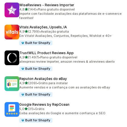
WiseReviews ‑ Reviews Importer
de 5 estrelas
4,8
(144)
•
Plano gratuito disponível
144 avaliações ao todo
Importe com facilidade avaliações das plataformas de e-commerce
favoritas!
Vitals:Avaliações, Upsells, IA
de 5 estrelas
4,9
(2.799)
•
Avaliação gratuita
2799 avaliações ao todo
Em Vitals! Avaliações, Conjuntos, Repetições, Wishlist e 40+
Built for Shopify
TrustWILL Product Reviews App
de 5 estrelas
4,9
(1.497)
•
Plano gratuito disponível
1497 avaliações ao todo
aliexpress review importer, amazon reviews & alireviews oberlo
Built for Shopify
Reputon Avaliações do eBay
de 5 estrelas
4,9
(209)
•
Grátis para instalar
209 avaliações ao todo
Aumente vendas e a confiança com as avaliações do eBay
Built for Shopify
Google Reviews by RepOcean
de 5 estrelas
5,0
(31)
•
Grátis
31 avaliações ao todo
Exiba avaliações do Google e aumente confiança e SEO
Built for Shopify