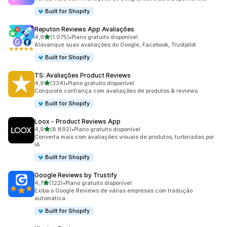
Built for Shopify
Reputon Reviews App Avaliações
de 5 estrelas
4,9
(1.075)
•
Plano gratuito disponível
1075 avaliações ao todo
Alavanque suas avaliações do Google, Facebook, Trustpilot
Built for Shopify
TS: Avaliações Product Reviews
de 5 estrelas
4,9
(334)
•
Plano gratuito disponível
334 avaliações ao todo
Conquiste confiança com avaliações de produtos & reviews
Built for Shopify
Loox ‑ Product Reviews App
de 5 estrelas
4,9
(8.892)
•
Plano gratuito disponível
8892 avaliações ao todo
Converta mais com avaliações visuais de produtos, turbinadas por
IA
Built for Shopify
Google Reviews by Trustify
de 5 estrelas
4,7
(122)
•
Plano gratuito disponível
122 avaliações ao todo
Exiba o Google Reviews de várias empresas com tradução
automática
Built for Shopify