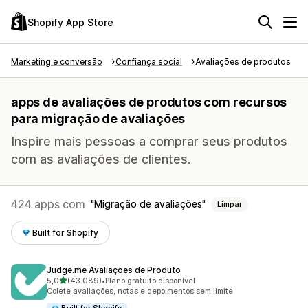
Shopify App Store
Marketing e conversão
Confiança social
Avaliações de produtos
apps de avaliações de produtos com recursos
para migração de avaliações
Inspire mais pessoas a comprar seus produtos
com as avaliações de clientes.
424 apps com
Migração de avaliações
Limpar
Built for Shopify
Judge.me Avaliações de Produto
de 5 estrelas
5,0
(43.089)
•
Plano gratuito disponível
43089 avaliações ao todo
Colete avaliações, notas e depoimentos sem limite