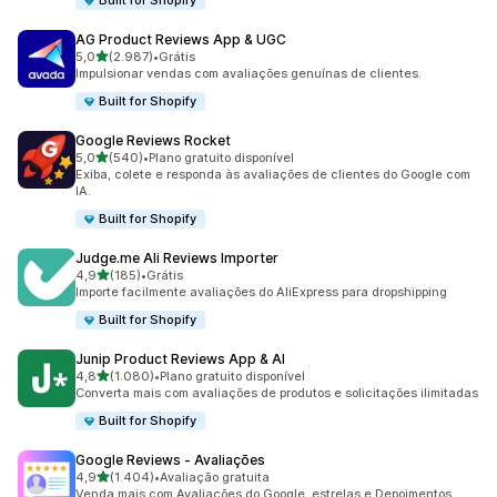
Built for Shopify
AG Product Reviews App & UGC
de 5 estrelas
5,0
(2.987)
•
Grátis
2987 avaliações ao todo
Impulsionar vendas com avaliações genuínas de clientes.
Built for Shopify
Google Reviews Rocket
de 5 estrelas
5,0
(540)
•
Plano gratuito disponível
540 avaliações ao todo
Exiba, colete e responda às avaliações de clientes do Google com
IA.
Built for Shopify
Judge.me Ali Reviews Importer
de 5 estrelas
4,9
(185)
•
Grátis
185 avaliações ao todo
Importe facilmente avaliações do AliExpress para dropshipping
Built for Shopify
Junip Product Reviews App & AI
de 5 estrelas
4,8
(1.080)
•
Plano gratuito disponível
1080 avaliações ao todo
Converta mais com avaliações de produtos e solicitações ilimitadas
Built for Shopify
Google Reviews ‑ Avaliações
de 5 estrelas
4,9
(1.404)
•
Avaliação gratuita
1404 avaliações ao todo
Venda mais com Avaliações do Google, estrelas e Depoimentos