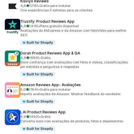
Klaviyo Reviews
de 5 estrelas
4,8
(216)
•
Grátis para instalar
216 avaliações ao todo
Crie experiências 5 estrelas para os clientes.
Trustify: Product Reviews App
de 5 estrelas
4,9
(410)
•
Plano gratuito disponível
410 avaliações ao todo
Avaliações do AliExpress e da Amazon com foto/vídeo para melhor
SEO
Built for Shopify
Doran Product Reviews App & QA
de 5 estrelas
4,9
(689)
•
Grátis
689 avaliações ao todo
Gere confiança com avaliações com fotos e vídeos, classificações
por estrelas e perguntas e respostas
Built for Shopify
Amazon Reviews App‑ Avaliações
de 5 estrelas
5,0
(184)
•
Grátis para instalar
184 avaliações ao todo
Importe avaliações da Amazon. Mostrar feedback do vendedor.
Built for Shopify
LAI Product Reviews App
de 5 estrelas
4,9
(490)
•
Grátis
490 avaliações ao todo
Converta mais com avaliações de produtos, fotos e depoimentos
Built for Shopify