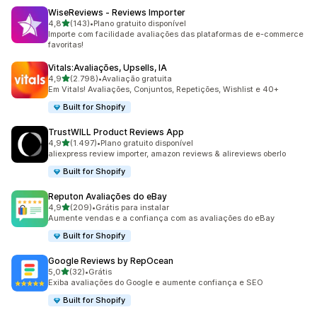
WiseReviews ‑ Reviews Importer
de 5 estrelas
4,8
(143)
•
Plano gratuito disponível
143 avaliações ao todo
Importe com facilidade avaliações das plataformas de e-commerce
favoritas!
Vitals:Avaliações, Upsells, IA
de 5 estrelas
4,9
(2.798)
•
Avaliação gratuita
2798 avaliações ao todo
Em Vitals! Avaliações, Conjuntos, Repetições, Wishlist e 40+
Built for Shopify
TrustWILL Product Reviews App
de 5 estrelas
4,9
(1.497)
•
Plano gratuito disponível
1497 avaliações ao todo
aliexpress review importer, amazon reviews & alireviews oberlo
Built for Shopify
Reputon Avaliações do eBay
de 5 estrelas
4,9
(209)
•
Grátis para instalar
209 avaliações ao todo
Aumente vendas e a confiança com as avaliações do eBay
Built for Shopify
Google Reviews by RepOcean
de 5 estrelas
5,0
(32)
•
Grátis
32 avaliações ao todo
Exiba avaliações do Google e aumente confiança e SEO
Built for Shopify