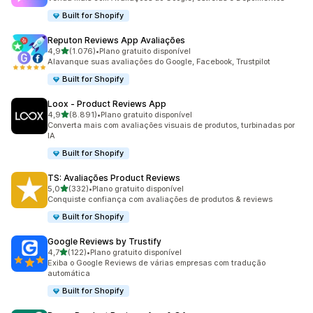
Built for Shopify
Reputon Reviews App Avaliações
de 5 estrelas
4,9
(1.076)
•
Plano gratuito disponível
1076 avaliações ao todo
Alavanque suas avaliações do Google, Facebook, Trustpilot
Built for Shopify
Loox ‑ Product Reviews App
de 5 estrelas
4,9
(8.891)
•
Plano gratuito disponível
8891 avaliações ao todo
Converta mais com avaliações visuais de produtos, turbinadas por
IA
Built for Shopify
TS: Avaliações Product Reviews
de 5 estrelas
5,0
(332)
•
Plano gratuito disponível
332 avaliações ao todo
Conquiste confiança com avaliações de produtos & reviews
Built for Shopify
Google Reviews by Trustify
de 5 estrelas
4,7
(122)
•
Plano gratuito disponível
122 avaliações ao todo
Exiba o Google Reviews de várias empresas com tradução
automática
Built for Shopify