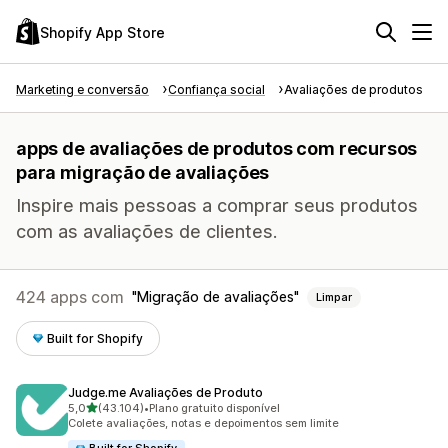
Shopify App Store
Marketing e conversão
Confiança social
Avaliações de produtos
apps de avaliações de produtos com recursos
para migração de avaliações
Inspire mais pessoas a comprar seus produtos
com as avaliações de clientes.
424 apps com
Migração de avaliações
Limpar
Built for Shopify
Judge.me Avaliações de Produto
de 5 estrelas
5,0
(43.104)
•
Plano gratuito disponível
43104 avaliações ao todo
Colete avaliações, notas e depoimentos sem limite