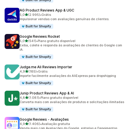
Built for Shopify
AG Product Reviews App & UGC
de 5 estrelas
5,0
(2.995)
•
Grátis
2995 avaliações ao todo
Impulsionar vendas com avaliações genuínas de clientes.
Built for Shopify
Google Reviews Rocket
de 5 estrelas
5,0
(541)
•
Plano gratuito disponível
541 avaliações ao todo
Exiba, colete e responda às avaliações de clientes do Google com
IA.
Built for Shopify
Judge.me Ali Reviews Importer
de 5 estrelas
4,9
(185)
•
Grátis
185 avaliações ao todo
Importe facilmente avaliações do AliExpress para dropshipping
Built for Shopify
Junip Product Reviews App & AI
de 5 estrelas
4,8
(1.081)
•
Plano gratuito disponível
1081 avaliações ao todo
Converta mais com avaliações de produtos e solicitações ilimitadas
Built for Shopify
Google Reviews ‑ Avaliações
de 5 estrelas
4,9
(1.406)
•
Avaliação gratuita
1406 avaliações ao todo
Venda mais com Avaliações do Google, estrelas e Depoimentos