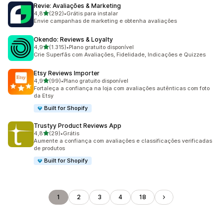
Revie: Avaliações & Marketing
de 5 estrelas
4,8
(292)
•
Grátis para instalar
292 avaliações ao todo
Envie campanhas de marketing e obtenha avaliações
Okendo: Reviews & Loyalty
de 5 estrelas
4,9
(1.315)
•
Plano gratuito disponível
1315 avaliações ao todo
Crie Superfãs com Avaliações, Fidelidade, Indicações e Quizzes
Etsy Reviews Importer
de 5 estrelas
4,9
(99)
•
Plano gratuito disponível
99 avaliações ao todo
Fortaleça a confiança na loja com avaliações autênticas com foto
da Etsy
Built for Shopify
Trustyy Product Reviews App
de 5 estrelas
4,8
(29)
•
Grátis
29 avaliações ao todo
Aumente a confiança com avaliações e classificações verificadas
de produtos
Built for Shopify
1
2
3
4
18