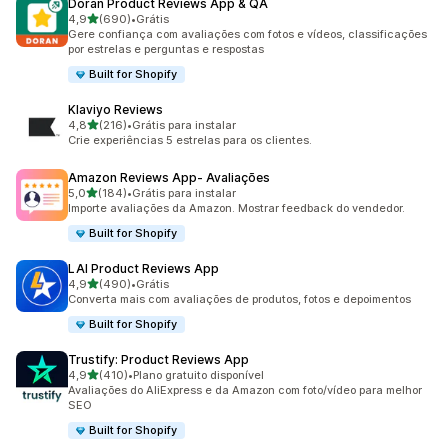
Doran Product Reviews App & QA
de 5 estrelas
4,9
(690)
•
Grátis
690 avaliações ao todo
Gere confiança com avaliações com fotos e vídeos, classificações
por estrelas e perguntas e respostas
Built for Shopify
Klaviyo Reviews
de 5 estrelas
4,8
(216)
•
Grátis para instalar
216 avaliações ao todo
Crie experiências 5 estrelas para os clientes.
Amazon Reviews App‑ Avaliações
de 5 estrelas
5,0
(184)
•
Grátis para instalar
184 avaliações ao todo
Importe avaliações da Amazon. Mostrar feedback do vendedor.
Built for Shopify
LAI Product Reviews App
de 5 estrelas
4,9
(490)
•
Grátis
490 avaliações ao todo
Converta mais com avaliações de produtos, fotos e depoimentos
Built for Shopify
Trustify: Product Reviews App
de 5 estrelas
4,9
(410)
•
Plano gratuito disponível
410 avaliações ao todo
Avaliações do AliExpress e da Amazon com foto/vídeo para melhor
SEO
Built for Shopify