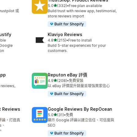
滿分 5 顆星
5.0
(332)
•
Free plan available
共有 332 則評價
tpilot 或
Build trust with review app, testimonial,
store reviews import
Built for Shopify
stify
Klaviyo Reviews
滿分 5 顆星
able
4.8
(215)
•
Free to install
共有 215 則評價
 Google
Build 5-star experiences for your
ion
customers.
App
Reputon eBay 評價
滿分 5 顆星
4.9
(208)
•
免費安裝
共有 208 則評價
 reviews,
以 eBay 評價提升銷量並增強買家信心
Built for Shopify
 Reviews
Google Reviews By RepOcean
滿分 5 顆星
5.0
(31)
•
免費
共有 31 則評價
評論，打造真
顯示 Google 評論以建立信任、可信度與
s、
SEO
。
Built for Shopify