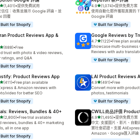
滿分 5 顆星
滿分 5 顆星
(1,401)
•
提供免費試用
4.9
(1,074)
•
提供免費方案
 1401 則評價
共有 1074 則評價
信任：收集並展示 Google 評論，並
使用自動化郵件獲取真實的 Trus
AI 回覆
Google 評論
Built for Shopify
Built for Shopify
ran Product Reviews App &
Google Reviews by Tru
滿分 5 顆星
4.7
(122)
•
Free plan avail
共有 122 則評價
Showcase multi-business
滿分 5 顆星
(688)
•
Free
 688 則評價
Reviews with auto translat
ld trust with photo & video reviews,
r ratings, and Q&A
Built for Shopify
Built for Shopify
ustify: Product Reviews App
LAI Product Reviews 
滿分 5 顆星
滿分 5 顆星
(411)
•
Free plan available
4.9
(491)
•
Free
 411 則評價
共有 491 則評價
Express & Amazon reviews with
Convert more with product
to/video for better SEO
photos, testimonials
Built for Shopify
Built for Shopify
tals: Reviews, Bundles & 40+
CWILL商品評價 Product
滿分 5 顆星
滿分 5 顆星
(2,800)
•
Free trial available
4.9
(1,495)
•
提供免費方案
 2800 則評價
共有 1495 則評價
 reviews, bundles & 40+ marketing
中文: 支援圖片、影片、自動
ls, all in one app
實社會認證。支援 AliExpres
Amazon、Google匯入評論
Built for Shopify