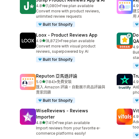
滿分 5 顆星
4.8
(1,080)
•
Free plan available
4.9
共有 1080 則評價
共有
Convert more with product reviews,
建立
unlimited review requests
用 
Built for Shopify
Loox ‑ Product Reviews App
Do
滿分 5 顆星
4.9
(8,872)
•
Free plan available
QA
共有 8872 則評價
Convert more with visual product
4.9
共有
reviews, superpowered by AI
Bui
sta
Built for Shopify
Reputon 亞馬遜評論
Tr
滿分 5 顆星
5.0
(184)
•
免費安裝
4.9
共有 184 則評價
共有
匯入 Amazon 評論，自動展示商品評論與
Ali
賣家回饋
pho
Built for Shopify
WiseReviews ‑ Reviews
Vi
Importer
4.9
共有
Add
滿分 5 顆星
4.8
(141)
•
Free plan available
共有 141 則評價
too
Import reviews from your favorite e-
commerce platforms easily!