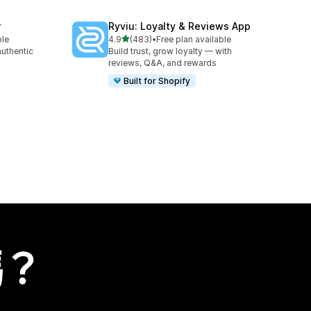
r
Ryviu: Loyalty & Reviews App
滿分 5 顆星
ble
4.9
(483)
•
Free plan available
共有 483 則評價
authentic
Build trust, grow loyalty — with
reviews, Q&A, and rewards
Built for Shopify
嗎？