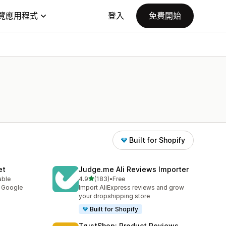
覽應用程式
登入
免費開始
Built for Shopify
et
Judge.me Ali Reviews Importer
滿分 5 顆星
able
4.9
(183)
•
Free
共有 183 則評價
y Google
Import AliExpress reviews and grow
your dropshipping store
Built for Shopify
TrustShop: Product Reviews