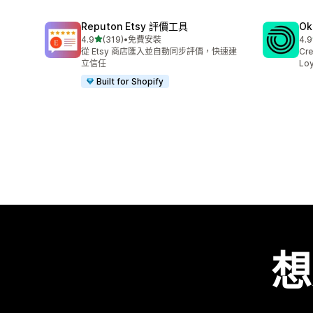
Reputon Etsy 評價工具
Ok
滿分 5 顆星
4.9
(319)
•
免費安裝
4.9
共有 319 則評價
共有
從 Etsy 商店匯入並自動同步評價，快速建
Cre
立信任
Loy
Built for Shopify
想