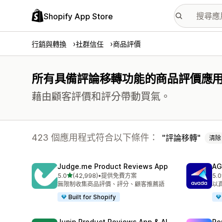
Shopify App Store
行銷與轉換
社群信任
商品評價
所有具備評論移轉功能的商品評價應
藉由顧客評價和評分帶動買氣。
423 個應用程式符合以下條件：
評論移轉
清除
Judge.me Product Reviews App
AG
滿分 5 顆星
5.0
(42,998)
•
提供免費方案
5.0
共有 42998 則評價
共有
無限制收集商品評價、評分、顧客推薦語
以
Built for Shopify
Junip Product Reviews App & AI
Re