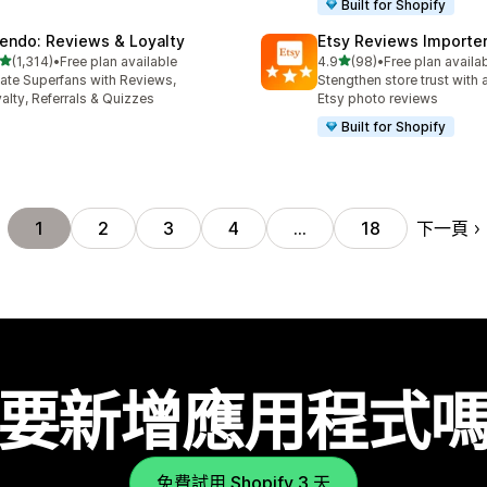
Built for Shopify
endo: Reviews & Loyalty
Etsy Reviews Importe
滿分 5 顆星
滿分 5 顆星
(1,314)
•
Free plan available
4.9
(98)
•
Free plan availa
 1314 則評價
共有 98 則評價
ate Superfans with Reviews,
Stengthen store trust with 
alty, Referrals & Quizzes
Etsy photo reviews
Built for Shopify
下一頁
1
2
3
4
…
18
要新增應用程式
免費試用 Shopify 3 天