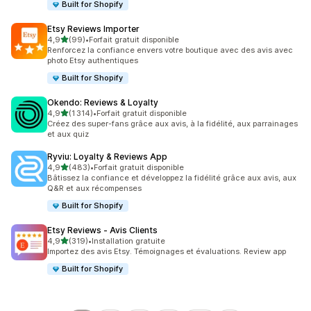
Built for Shopify
Etsy Reviews Importer
étoile(s) sur 5
4,9
(99)
•
Forfait gratuit disponible
99 avis au total
Renforcez la confiance envers votre boutique avec des avis avec
photo Etsy authentiques
Built for Shopify
Okendo: Reviews & Loyalty
étoile(s) sur 5
4,9
(1 314)
•
Forfait gratuit disponible
1314 avis au total
Créez des super-fans grâce aux avis, à la fidélité, aux parrainages
et aux quiz
Ryviu: Loyalty & Reviews App
étoile(s) sur 5
4,9
(483)
•
Forfait gratuit disponible
483 avis au total
Bâtissez la confiance et développez la fidélité grâce aux avis, aux
Q&R et aux récompenses
Built for Shopify
Etsy Reviews ‑ Avis Clients
étoile(s) sur 5
4,9
(319)
•
Installation gratuite
319 avis au total
Importez des avis Etsy. Témoignages et évaluations. Review app
Built for Shopify