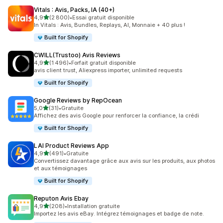
Vitals : Avis, Packs, IA (40+)
étoile(s) sur 5
4,9
(2 800)
•
Essai gratuit disponible
2800 avis au total
In Vitals : Avis, Bundles, Replays, AI, Monnaie + 40 plus !
Built for Shopify
CWILL(Trustoo) Avis Reviews
étoile(s) sur 5
4,9
(1 496)
•
Forfait gratuit disponible
1496 avis au total
avis client trust, Aliexpress importer, unlimited requests
Built for Shopify
Google Reviews by RepOcean
étoile(s) sur 5
5,0
(31)
•
Gratuite
31 avis au total
Affichez des avis Google pour renforcer la confiance, la crédi
Built for Shopify
LAI Product Reviews App
étoile(s) sur 5
4,9
(491)
•
Gratuite
491 avis au total
Convertissez davantage grâce aux avis sur les produits, aux photos
et aux témoignages
Built for Shopify
Reputon Avis Ebay
étoile(s) sur 5
4,9
(208)
•
Installation gratuite
208 avis au total
Importez les avis eBay. Intégrez témoignages et badge de note.