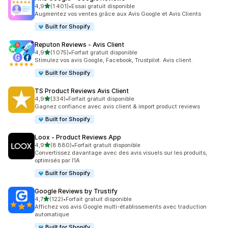
étoile(s) sur 5
4,9
(1 401)
•
Essai gratuit disponible
1401 avis au total
Augmentez vos ventes grâce aux Avis Google et Avis Clients
Built for Shopify
Reputon Reviews ‑ Avis Client
étoile(s) sur 5
4,9
(1 075)
•
Forfait gratuit disponible
1075 avis au total
Stimulez vos avis Google, Facebook, Trustpilot. Avis client.
Built for Shopify
TS Product Reviews Avis Client
étoile(s) sur 5
4,9
(334)
•
Forfait gratuit disponible
334 avis au total
Gagnez confiance avec avis client & import product reviews
Built for Shopify
Loox ‑ Product Reviews App
étoile(s) sur 5
4,9
(8 880)
•
Forfait gratuit disponible
8880 avis au total
Convertissez davantage avec des avis visuels sur les produits,
optimisés par l’IA
Built for Shopify
Google Reviews by Trustify
étoile(s) sur 5
4,7
(122)
•
Forfait gratuit disponible
122 avis au total
Affichez vos avis Google multi-établissements avec traduction
automatique
Built for Shopify