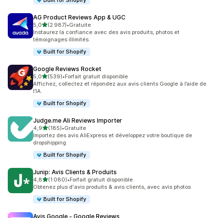
Built for Shopify
AG Product Reviews App & UGC
étoile(s) sur 5
5,0
(2 987)
•
Gratuite
2987 avis au total
Instaurez la confiance avec des avis produits, photos et
témoignages illimités.
Built for Shopify
Google Reviews Rocket
étoile(s) sur 5
5,0
(539)
•
Forfait gratuit disponible
539 avis au total
Affichez, collectez et répondez aux avis clients Google à l’aide de
l’IA.
Built for Shopify
Judge.me Ali Reviews Importer
étoile(s) sur 5
4,9
(185)
•
Gratuite
185 avis au total
Importez des avis AliExpress et développez votre boutique de
dropshipping
Built for Shopify
Junip: Avis Clients & Produits
étoile(s) sur 5
4,8
(1 080)
•
Forfait gratuit disponible
1080 avis au total
Obtenez plus d'avis produits & avis clients, avec avis photos
Built for Shopify
Avis Google ‑ Google Reviews