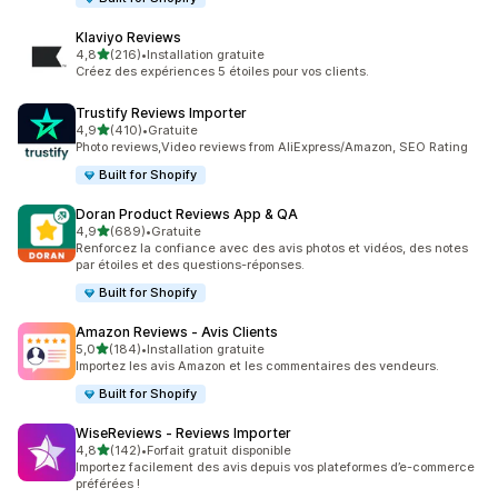
Klaviyo Reviews
étoile(s) sur 5
4,8
(216)
•
Installation gratuite
216 avis au total
Créez des expériences 5 étoiles pour vos clients.
Trustify Reviews Importer
étoile(s) sur 5
4,9
(410)
•
Gratuite
410 avis au total
Photo reviews,Video reviews from AliExpress/Amazon, SEO Rating
Built for Shopify
Doran Product Reviews App & QA
étoile(s) sur 5
4,9
(689)
•
Gratuite
689 avis au total
Renforcez la confiance avec des avis photos et vidéos, des notes
par étoiles et des questions-réponses.
Built for Shopify
Amazon Reviews ‑ Avis Clients
étoile(s) sur 5
5,0
(184)
•
Installation gratuite
184 avis au total
Importez les avis Amazon et les commentaires des vendeurs.
Built for Shopify
WiseReviews ‑ Reviews Importer
étoile(s) sur 5
4,8
(142)
•
Forfait gratuit disponible
142 avis au total
Importez facilement des avis depuis vos plateformes d’e-commerce
préférées !