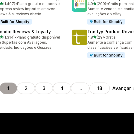
de 5 estrelas
de 5 estrelas
(1.497)
•
Plano gratuito disponível
4,9
(209)
•
Grátis para inst
7 avaliações ao todo
209 avaliações ao todo
express review importer, amazon
Aumente vendas e a confi
iews & alireviews oberlo
avaliações do eBay
Built for Shopify
Built for Shopify
endo: Reviews & Loyalty
Trustyy Product Revi
de 5 estrelas
de 5 estrelas
(1.314)
•
Plano gratuito disponível
4,8
(29)
•
Grátis
4 avaliações ao todo
29 avaliações ao todo
e Superfãs com Avaliações,
Aumente a confiança com 
elidade, Indicações e Quizzes
classificações verificadas
Built for Shopify
Avançar
1
2
3
4
…
18