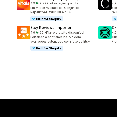
de 5 estrelas
4,9
(2.799)
•
Avaliação gratuita
4,9
2799 avaliações ao todo
149
Em Vitals! Avaliações, Conjuntos,
ali
Repetições, Wishlist e 40+
rev
Built for Shopify
Etsy Reviews Importer
Ok
de 5 estrelas
4,9
(99)
•
Plano gratuito disponível
4,9
99 avaliações ao todo
131
Fortaleça a confiança na loja com
Cri
avaliações autênticas com foto da Etsy
Fid
Built for Shopify