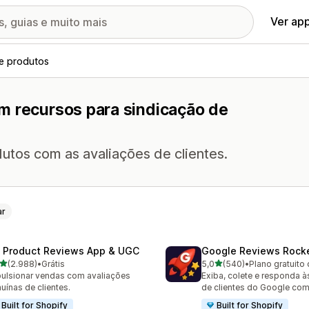
Ver ap
de produtos
m recursos para sindicação de
utos com as avaliações de clientes.
ar
 Product Reviews App & UGC
Google Reviews Rock
de 5 estrelas
de 5 estrelas
(2.988)
•
Grátis
5,0
(540)
•
Plano gratuito 
8 avaliações ao todo
540 avaliações ao todo
ulsionar vendas com avaliações
Exiba, colete e responda à
uínas de clientes.
de clientes do Google com
Built for Shopify
Built for Shopify