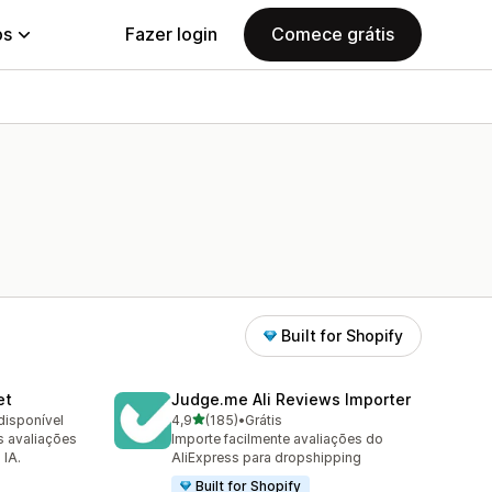
ps
Fazer login
Comece grátis
Built for Shopify
et
Judge.me Ali Reviews Importer
de 5 estrelas
disponível
4,9
(185)
•
Grátis
185 avaliações ao todo
s avaliações
Importe facilmente avaliações do
 IA.
AliExpress para dropshipping
Built for Shopify