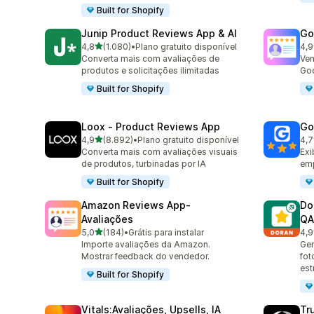
Built for Shopify
Junip Product Reviews App & AI
Go
de 5 estrelas
4,8
(1.080)
•
Plano gratuito disponível
4,9
1080 avaliações ao todo
140
Converta mais com avaliações de
Ven
produtos e solicitações ilimitadas
Goo
Built for Shopify
Loox ‑ Product Reviews App
Go
de 5 estrelas
4,9
(8.892)
•
Plano gratuito disponível
4,7
8892 avaliações ao todo
122
Converta mais com avaliações visuais
Exi
de produtos, turbinadas por IA
emp
Built for Shopify
Amazon Reviews App‑
Do
Avaliações
QA
de 5 estrelas
5,0
(184)
•
Grátis para instalar
4,9
184 avaliações ao todo
689
Importe avaliações da Amazon.
Ger
Mostrar feedback do vendedor.
fot
est
Built for Shopify
Vitals:Avaliações, Upsells, IA
Tr