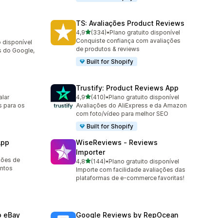
TS: Avaliações Product Reviews
de 5 estrelas
4,9
(334)
•
Plano gratuito disponível
334 avaliações ao todo
Conquiste confiança com avaliações
o disponível
de produtos & reviews
s do Google,
Built for Shopify
Trustify: Product Reviews App
de 5 estrelas
alar
4,9
(410)
•
Plano gratuito disponível
410 avaliações ao todo
s para os
Avaliações do AliExpress e da Amazon
com foto/vídeo para melhor SEO
Built for Shopify
App
WiseReviews ‑ Reviews
Importer
ções de
de 5 estrelas
4,8
(144)
•
Plano gratuito disponível
144 avaliações ao todo
entos
Importe com facilidade avaliações das
plataformas de e-commerce favoritas!
o eBay
Google Reviews by RepOcean