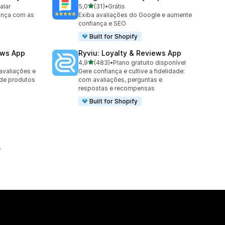
de 5 estrelas
alar
5,0
(31)
•
Grátis
31 avaliações ao todo
ança com as
Exiba avaliações do Google e aumente
confiança e SEO
Built for Shopify
ews App
Ryviu: Loyalty & Reviews App
de 5 estrelas
4,9
(483)
•
Plano gratuito disponível
483 avaliações ao todo
avaliações e
Gere confiança e cultive a fidelidade:
 de produtos
com avaliações, perguntas e
respostas e recompensas
Built for Shopify