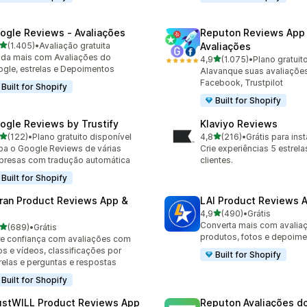
ogle Reviews ‑ Avaliações
Reputon Reviews App
de 5 estrelas
(1.405)
•
Avaliação gratuita
Avaliações
5 avaliações ao todo
da mais com Avaliações do
de 5 estrelas
4,9
(1.075)
•
Plano gratuit
1075 avaliações ao todo
gle, estrelas e Depoimentos
Alavanque suas avaliaçõe
Facebook, Trustpilot
Built for Shopify
Built for Shopify
ogle Reviews by Trustify
Klaviyo Reviews
de 5 estrelas
de 5 estrelas
(122)
•
Plano gratuito disponível
4,8
(216)
•
Grátis para inst
 avaliações ao todo
216 avaliações ao todo
ba o Google Reviews de várias
Crie experiências 5 estrela
resas com tradução automática
clientes.
Built for Shopify
ran Product Reviews App &
LAI Product Reviews 
de 5 estrelas
4,9
(490)
•
Grátis
490 avaliações ao todo
Converta mais com avalia
de 5 estrelas
(689)
•
Grátis
 avaliações ao todo
produtos, fotos e depoim
e confiança com avaliações com
os e vídeos, classificações por
Built for Shopify
relas e perguntas e respostas
Built for Shopify
ustWILL Product Reviews App
Reputon Avaliações d