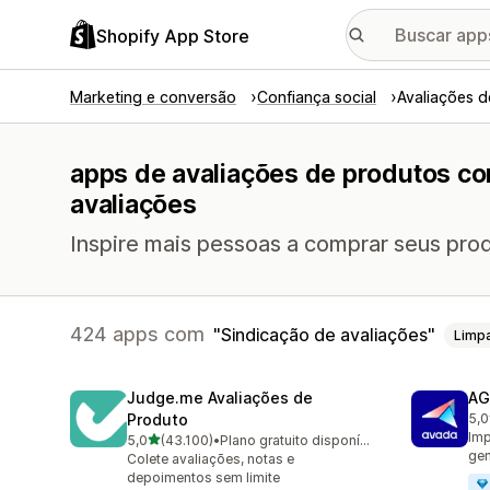
Shopify App Store
Marketing e conversão
Confiança social
Avaliações 
apps de avaliações de produtos co
avaliações
Inspire mais pessoas a comprar seus prod
424 apps com
Sindicação de avaliações
Limp
Judge.me Avaliações de
AG
Produto
5,0
298
Imp
de 5 estrelas
5,0
(43.100)
•
Plano gratuito disponível
43100 avaliações ao todo
gen
Colete avaliações, notas e
depoimentos sem limite