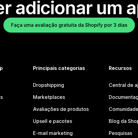
r adicionar um 
Faça uma avaliação gratuita da Shopify por 3 dias
p
Principais categorias
Recursos
Dropshipping
Central de a
os
Marketplaces
Documentaç
Avaliações de produtos
Comunidade
Upsell e pacotes
Blog da Sho
E-mail marketing
Pesquisas