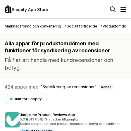
Shopify App Store
Marknadsföring och konvertering
Socialt förtroende
Produktomdöm
Alla appar för produktomdömen med
funktioner för syndikering av recensioner
Få fler att handla med kundrecensioner och
betyg.
424 appar med
Syndikering av recensioner
Rensa
Built for Shopify
Judge.me Product Reviews App
av 5 stjärnor
5,0
(43 086)
•
Gratisplan tillgänglig
43086 recensioner totalt
Samla obegränsat med produktrecensioner, betyg och omdömen