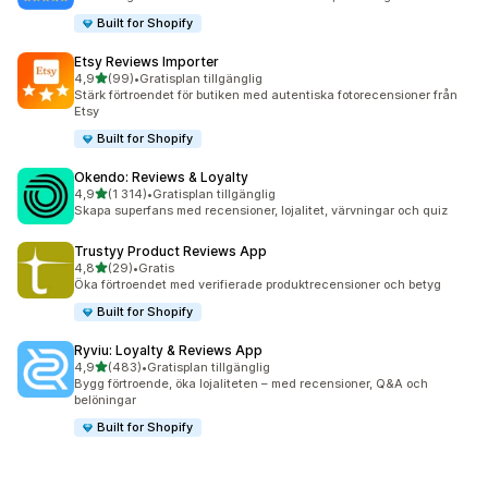
Built for Shopify
Etsy Reviews Importer
av 5 stjärnor
4,9
(99)
•
Gratisplan tillgänglig
99 recensioner totalt
Stärk förtroendet för butiken med autentiska fotorecensioner från
Etsy
Built for Shopify
Okendo: Reviews & Loyalty
av 5 stjärnor
4,9
(1 314)
•
Gratisplan tillgänglig
1314 recensioner totalt
Skapa superfans med recensioner, lojalitet, värvningar och quiz
Trustyy Product Reviews App
av 5 stjärnor
4,8
(29)
•
Gratis
29 recensioner totalt
Öka förtroendet med verifierade produktrecensioner och betyg
Built for Shopify
Ryviu: Loyalty & Reviews App
av 5 stjärnor
4,9
(483)
•
Gratisplan tillgänglig
483 recensioner totalt
Bygg förtroende, öka lojaliteten – med recensioner, Q&A och
belöningar
Built for Shopify