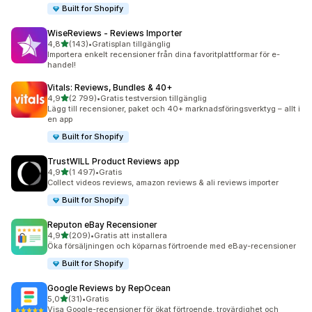
Built for Shopify
WiseReviews ‑ Reviews Importer
av 5 stjärnor
4,8
(143)
•
Gratisplan tillgänglig
143 recensioner totalt
Importera enkelt recensioner från dina favoritplattformar för e-
handel!
Vitals: Reviews, Bundles & 40+
av 5 stjärnor
4,9
(2 799)
•
Gratis testversion tillgänglig
2799 recensioner totalt
Lägg till recensioner, paket och 40+ marknadsföringsverktyg – allt i
en app
Built for Shopify
TrustWILL Product Reviews app
av 5 stjärnor
4,9
(1 497)
•
Gratis
1497 recensioner totalt
Collect videos reviews, amazon reviews & ali reviews importer
Built for Shopify
Reputon eBay Recensioner
av 5 stjärnor
4,9
(209)
•
Gratis att installera
209 recensioner totalt
Öka försäljningen och köparnas förtroende med eBay-recensioner
Built for Shopify
Google Reviews by RepOcean
av 5 stjärnor
5,0
(31)
•
Gratis
31 recensioner totalt
Visa Google-recensioner för ökat förtroende, trovärdighet och