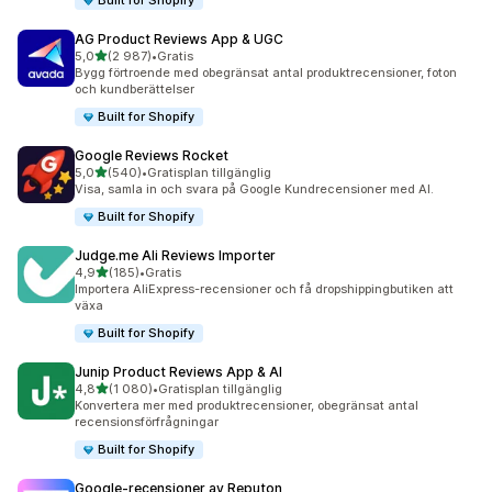
Built for Shopify
AG Product Reviews App & UGC
av 5 stjärnor
5,0
(2 987)
•
Gratis
2987 recensioner totalt
Bygg förtroende med obegränsat antal produktrecensioner, foton
och kundberättelser
Built for Shopify
Google Reviews Rocket
av 5 stjärnor
5,0
(540)
•
Gratisplan tillgänglig
540 recensioner totalt
Visa, samla in och svara på Google Kundrecensioner med AI.
Built for Shopify
Judge.me Ali Reviews Importer
av 5 stjärnor
4,9
(185)
•
Gratis
185 recensioner totalt
Importera AliExpress-recensioner och få dropshippingbutiken att
växa
Built for Shopify
Junip Product Reviews App & AI
av 5 stjärnor
4,8
(1 080)
•
Gratisplan tillgänglig
1080 recensioner totalt
Konvertera mer med produktrecensioner, obegränsat antal
recensionsförfrågningar
Built for Shopify
Google‑recensioner av Reputon