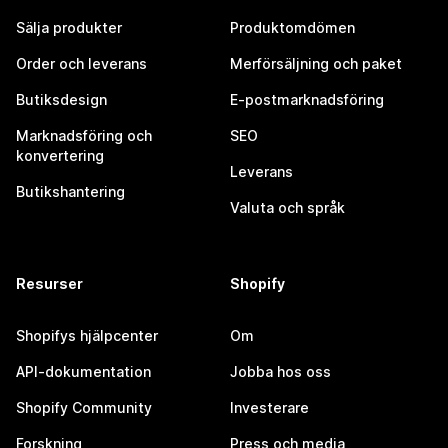
Sälja produkter
Produktomdömen
Order och leverans
Merförsäljning och paket
Butiksdesign
E-postmarknadsföring
Marknadsföring och
SEO
konvertering
Leverans
Butikshantering
Valuta och språk
Resurser
Shopify
Shopifys hjälpcenter
Om
API-dokumentation
Jobba hos oss
Shopify Community
Investerare
Forskning
Press och media