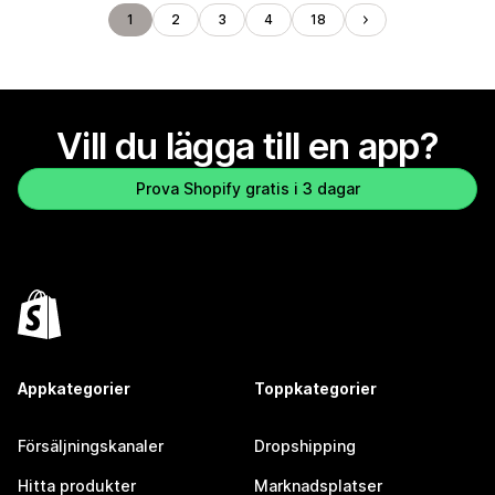
1
2
3
4
18
Vill du lägga till en app?
Prova Shopify gratis i 3 dagar
Appkategorier
Toppkategorier
Försäljningskanaler
Dropshipping
Hitta produkter
Marknadsplatser