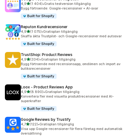
av 5 stjärnor
4,9
(1 404)
•
Gratis testversion tillgänglig
1404 recensioner totalt
Bygg förtroende: Google-recensioner + AI-svar
Built for Shopify
Reputon Kundrecensioner
av 5 stjärnor
4,9
(1 075)
•
Gratisplan tillgänglig
1075 recensioner totalt
Skaffa äkta Trustpilot- och Google-recensioner med autosvar
Built for Shopify
TrustShop: Product Reviews
av 5 stjärnor
4,9
(334)
•
Gratisplan tillgänglig
334 recensioner totalt
Bygg förtroende med recensionsapp, omdömen och import av
butiksrecensioner
Built for Shopify
Loox ‑ Product Reviews App
av 5 stjärnor
4,9
(8 890)
•
Gratisplan tillgänglig
8890 recensioner totalt
Konvertera fler med visuella produktrecensioner med AI-
superkrafter
Built for Shopify
Google Reviews by Trustify
av 5 stjärnor
4,7
(122)
•
Gratisplan tillgänglig
122 recensioner totalt
Visa upp Google-recensioner för flera företag med automatisk
översättning