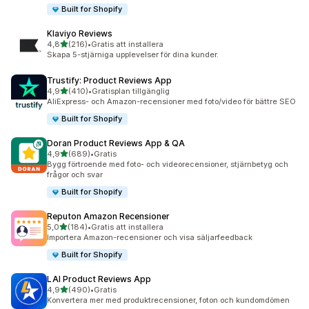
Built for Shopify
Klaviyo Reviews
av 5 stjärnor
4,8
(216)
•
Gratis att installera
216 recensioner totalt
Skapa 5-stjärniga upplevelser för dina kunder.
Trustify: Product Reviews App
av 5 stjärnor
4,9
(410)
•
Gratisplan tillgänglig
410 recensioner totalt
AliExpress- och Amazon-recensioner med foto/video för bättre SEO
Built for Shopify
Doran Product Reviews App & QA
av 5 stjärnor
4,9
(689)
•
Gratis
689 recensioner totalt
Bygg förtroende med foto- och videorecensioner, stjärnbetyg och
frågor och svar
Built for Shopify
Reputon Amazon Recensioner
av 5 stjärnor
5,0
(184)
•
Gratis att installera
184 recensioner totalt
Importera Amazon-recensioner och visa säljarfeedback
Built for Shopify
LAI Product Reviews App
av 5 stjärnor
4,9
(490)
•
Gratis
490 recensioner totalt
Konvertera mer med produktrecensioner, foton och kundomdömen