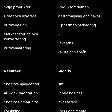
Sälja produkter
Produktomdömen
Order och leverans
Merförsäljning och paket
Butiksdesign
E-postmarknadsföring
Marknadsföring och
SEO
konvertering
Leverans
Butikshantering
Valuta och språk
Resurser
Shopify
Shopifys hjälpcenter
Om
API-dokumentation
Jobba hos oss
Shopify Community
Investerare
Forskning
Press och media