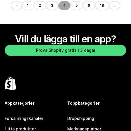
1
2
3
4
5
6
18
Vill du lägga till en app?
Prova Shopify gratis i 3 dagar
Appkategorier
Toppkategorier
Försäljningskanaler
Dropshipping
Hitta produkter
Marknadsplatser