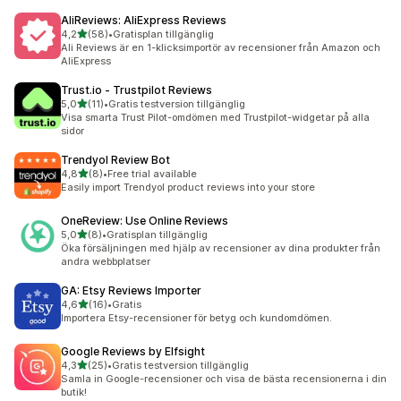
AliReviews: AliExpress Reviews
av 5 stjärnor
4,2
(58)
•
Gratisplan tillgänglig
58 recensioner totalt
Ali Reviews är en 1-klicksimportör av recensioner från Amazon och
AliExpress
Trust.io ‑ Trustpilot Reviews
av 5 stjärnor
5,0
(11)
•
Gratis testversion tillgänglig
11 recensioner totalt
Visa smarta Trust Pilot-omdömen med Trustpilot-widgetar på alla
sidor
Trendyol Review Bot
av 5 stjärnor
4,8
(8)
•
Free trial available
8 recensioner totalt
Easily import Trendyol product reviews into your store
OneReview: Use Online Reviews
av 5 stjärnor
5,0
(8)
•
Gratisplan tillgänglig
8 recensioner totalt
Öka försäljningen med hjälp av recensioner av dina produkter från
andra webbplatser
GA: Etsy Reviews Importer
av 5 stjärnor
4,6
(16)
•
Gratis
16 recensioner totalt
Importera Etsy-recensioner för betyg och kundomdömen.
Google Reviews by Elfsight
av 5 stjärnor
4,3
(25)
•
Gratis testversion tillgänglig
25 recensioner totalt
Samla in Google-recensioner och visa de bästa recensionerna i din
butik!