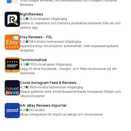
Visa Google Reviews, förtroendemärken och Google Customer
Reviews
RightReviews
av 5 stjärnor
5,0
(1)
•
Gratisplan tillgänglig
1 recensioner totalt
Samla in, importera och hantera produktrecensioner från en och
samma app
Etsy Reviews ‑ FSL
av 5 stjärnor
5,0
(16)
•
Gratis testversion tillgänglig
16 recensioner totalt
Importera Etsy-recensioner automatiskt. Helt anpassningsbara
widgetar.
TestimonialHub
av 5 stjärnor
4,9
(105)
•
Gratisplan tillgänglig
105 recensioner totalt
Lägg till dina Facebook-, Google- och Yelp-recensioner på din
startsida!
Covet Instagram Feed & Reviews
av 5 stjärnor
4,7
(180)
•
Gratis testversion tillgänglig
180 recensioner totalt
Skapa gallerier med användargenererade Instagram-flöden och
fotorecensioner
GA: eBay Reviews Importer
av 5 stjärnor
4,0
(4)
•
Gratis
4 recensioner totalt
eBay-integration för import av betyg och recensioner