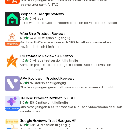
Öka försäljningen med globala Amazon- och AliExpress-
recensioner samt AI-FAQ
Shophaus Google reviews
av 5 stjärnor
5,0
(5)
•
Gratis
5 recensioner totalt
Enkel widget för Google-recensioner och betyg för flera butiker
AfterShip Product Reviews
av 5 stjärnor
4,9
(747)
•
Gratisplan tillgänglig
747 recensioner totalt
Samla in UGC-recensioner och NPS för att öka varumärkets
trovärdighet och försäljning
TrustMate.io Reviews & Photos
av 5 stjärnor
4,3
(3)
•
Gratis testversion tillgänglig
3 recensioner totalt
Samla in produkt- och företagsomdömen. Sociala bevis och
förtroendesigill!
ViVA Reviews ‑ Product Reviews
av 5 stjärnor
4,7
(7)
•
Gratisplan tillgänglig
7 recensioner totalt
Öka försäljningen genom att visa kundrecensioner i din butik.
CREMA: Product Reviews & UGC
av 5 stjärnor
5,0
(13)
•
Gratisplan tillgänglig
13 recensioner totalt
Öka försäljningen med fantastiska bild- och videorecensioner och
sociala bevis
Google Reviews Trust Badges HP
av 5 stjärnor
4,9
(138)
•
Gratisplan tillgänglig
138 recensioner totalt