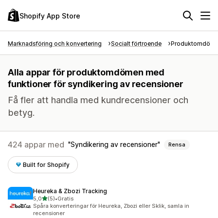
Shopify App Store
Marknadsföring och konvertering
Socialt förtroende
Produktomdöm
Alla appar för produktomdömen med
funktioner för syndikering av recensioner
Få fler att handla med kundrecensioner och
betyg.
424 appar med
Syndikering av recensioner
Rensa
Built for Shopify
Heureka & Zbozi Tracking
av 5 stjärnor
5,0
(5)
•
Gratis
5 recensioner totalt
Spåra konverteringar för Heureka, Zbozi eller Sklik, samla in
recensioner