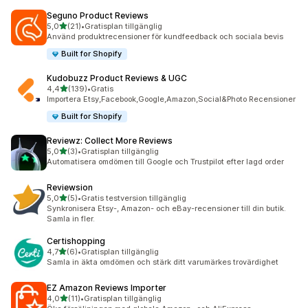
Seguno Product Reviews
av 5 stjärnor
5,0
(21)
•
Gratisplan tillgänglig
21 recensioner totalt
Använd produktrecensioner för kundfeedback och sociala bevis
Built for Shopify
Kudobuzz Product Reviews & UGC
av 5 stjärnor
4,4
(139)
•
Gratis
139 recensioner totalt
Importera Etsy,Facebook,Google,Amazon,Social&Photo Recensioner
Built for Shopify
Reviewz: Collect More Reviews
av 5 stjärnor
5,0
(3)
•
Gratisplan tillgänglig
3 recensioner totalt
Automatisera omdömen till Google och Trustpilot efter lagd order
Reviewsion
av 5 stjärnor
5,0
(5)
•
Gratis testversion tillgänglig
5 recensioner totalt
Synkronisera Etsy-, Amazon- och eBay-recensioner till din butik.
Samla in fler.
Certishopping
av 5 stjärnor
4,7
(6)
•
Gratisplan tillgänglig
6 recensioner totalt
Samla in äkta omdömen och stärk ditt varumärkes trovärdighet
EZ Amazon Reviews Importer
av 5 stjärnor
4,0
(11)
•
Gratisplan tillgänglig
11 recensioner totalt