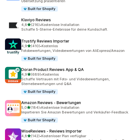
Übersetzung präsentieren
Built for Shopify
Klaviyo Reviews
von 5 Sternen
4,8
(216)
•
Kostenlose Installation
216 Rezensionen insgesamt
Schaffe 5-Sterne-Erlebnisse für deine Kundschaft.
Trustify Reviews Importer
von 5 Sternen
4,9
(410)
•
Kostenlos
410 Rezensionen insgesamt
Fotobewertungen, Videobewertungen von AliExpress/Amazon
Built for Shopify
Doran Product Reviews App & QA
von 5 Sternen
4,9
(689)
•
Kostenlos
689 Rezensionen insgesamt
Schaffe Vertrauen mit Foto- und Videobewertungen,
Sternebewertungen und Q&A
Built for Shopify
Amazon Reviews ‑ Bewertungen
von 5 Sternen
5,0
(184)
•
Kostenlose Installation
184 Rezensionen insgesamt
Importieren Sie Amazon Bewertungen und Verkäufer-Feedback.
Built for Shopify
WiseReviews ‑ Reviews Importer
von 5 Sternen
4,8
(142)
•
Kostenloser Plan verfügbar
142 Rezensionen insgesamt