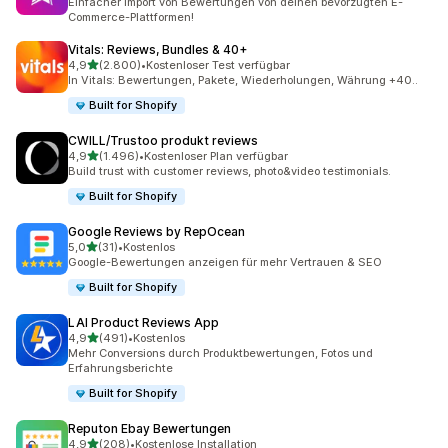
Einfacher Import von Bewertungen von deinen bevorzugten E-
Commerce-Plattformen!
Vitals: Reviews, Bundles & 40+
von 5 Sternen
4,9
(2.800)
•
Kostenloser Test verfügbar
2800 Rezensionen insgesamt
In Vitals: Bewertungen, Pakete, Wiederholungen, Währung +40..
Built for Shopify
CWILL/Trustoo produkt reviews
von 5 Sternen
4,9
(1.496)
•
Kostenloser Plan verfügbar
1496 Rezensionen insgesamt
Build trust with customer reviews, photo&video testimonials.
Built for Shopify
Google Reviews by RepOcean
von 5 Sternen
5,0
(31)
•
Kostenlos
31 Rezensionen insgesamt
Google-Bewertungen anzeigen für mehr Vertrauen & SEO
Built for Shopify
LAI Product Reviews App
von 5 Sternen
4,9
(491)
•
Kostenlos
491 Rezensionen insgesamt
Mehr Conversions durch Produktbewertungen, Fotos und
Erfahrungsberichte
Built for Shopify
Reputon Ebay Bewertungen
von 5 Sternen
4,9
(208)
•
Kostenlose Installation