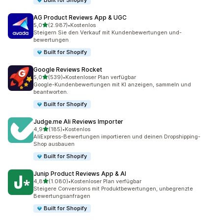
Built for Shopify
AG Product Reviews App & UGC
von 5 Sternen
5,0
(2.987)
•
Kostenlos
2987 Rezensionen insgesamt
Steigern Sie den Verkauf mit Kundenbewertungen und-
bewertungen
Built for Shopify
Google Reviews Rocket
von 5 Sternen
5,0
(539)
•
Kostenloser Plan verfügbar
539 Rezensionen insgesamt
Google-Kundenbewertungen mit KI anzeigen, sammeln und
beantworten.
Built for Shopify
Judge.me Ali Reviews Importer
von 5 Sternen
4,9
(185)
•
Kostenlos
185 Rezensionen insgesamt
AliExpress-Bewertungen importieren und deinen Dropshipping-
Shop ausbauen
Built for Shopify
Junip Product Reviews App & AI
von 5 Sternen
4,8
(1.080)
•
Kostenloser Plan verfügbar
1080 Rezensionen insgesamt
Steigere Conversions mit Produktbewertungen, unbegrenzte
Bewertungsanfragen
Built for Shopify