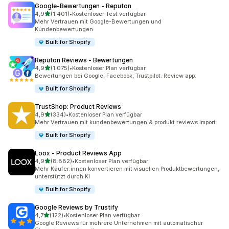
Google‑Bewertungen ‑ Reputon
von 5 Sternen
4,9
(1.401)
•
Kostenloser Test verfügbar
1401 Rezensionen insgesamt
Mehr Vertrauen mit Google-Bewertungen und
Kundenbewertungen
Built for Shopify
Reputon Reviews ‑ Bewertungen
von 5 Sternen
4,9
(1.075)
•
Kostenloser Plan verfügbar
1075 Rezensionen insgesamt
Bewertungen bei Google, Facebook, Trustpilot. Review app.
Built for Shopify
TrustShop: Product Reviews
von 5 Sternen
4,9
(334)
•
Kostenloser Plan verfügbar
334 Rezensionen insgesamt
Mehr Vertrauen mit kundenbewertungen & produkt reviews Import
Built for Shopify
Loox ‑ Product Reviews App
von 5 Sternen
4,9
(8.882)
•
Kostenloser Plan verfügbar
8882 Rezensionen insgesamt
Mehr Käufer:innen konvertieren mit visuellen Produktbewertungen,
unterstützt durch KI
Built for Shopify
Google Reviews by Trustify
von 5 Sternen
4,7
(122)
•
Kostenloser Plan verfügbar
122 Rezensionen insgesamt
Google Reviews für mehrere Unternehmen mit automatischer