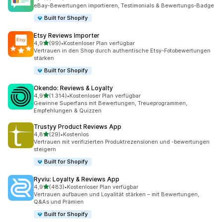
208 Rezensionen insgesamt
eBay-Bewertungen importieren, Testimonials & Bewertungs-Badge
Built for Shopify
Etsy Reviews Importer
von 5 Sternen
4,9
(99)
•
Kostenloser Plan verfügbar
99 Rezensionen insgesamt
Vertrauen in den Shop durch authentische Etsy-Fotobewertungen
stärken
Built for Shopify
Okendo: Reviews & Loyalty
von 5 Sternen
4,9
(1.314)
•
Kostenloser Plan verfügbar
1314 Rezensionen insgesamt
Gewinne Superfans mit Bewertungen, Treueprogrammen,
Empfehlungen & Quizzen
Trustyy Product Reviews App
von 5 Sternen
4,8
(29)
•
Kostenlos
29 Rezensionen insgesamt
Vertrauen mit verifizierten Produktrezensionen und -bewertungen
steigern
Built for Shopify
Ryviu: Loyalty & Reviews App
von 5 Sternen
4,9
(483)
•
Kostenloser Plan verfügbar
483 Rezensionen insgesamt
Vertrauen aufbauen und Loyalität stärken – mit Bewertungen,
Q&As und Prämien
Built for Shopify