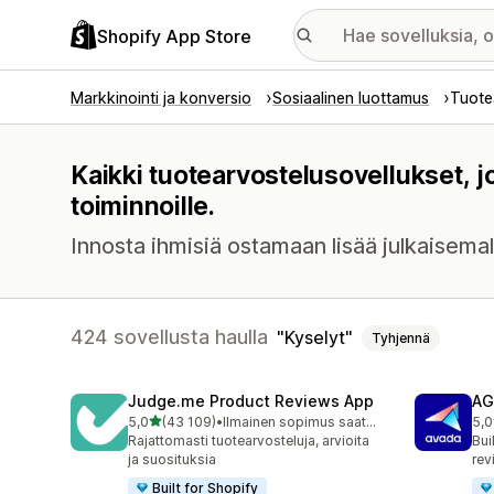
Shopify App Store
Markkinointi ja konversio
Sosiaalinen luottamus
Tuote
Kaikki tuotearvostelusovellukset, j
toiminnoille.
Innosta ihmisiä ostamaan lisää julkaisemall
424 sovellusta haulla
Kyselyt
Tyhjennä
Judge.me Product Reviews App
AG
/ 5 tähteä
5,0
(43 109)
•
Ilmainen sopimus saatavilla
5,0
43109 arvostelua yhteensä
299
Rajattomasti tuotearvosteluja, arvioita
Bui
ja suosituksia
rev
Built for Shopify