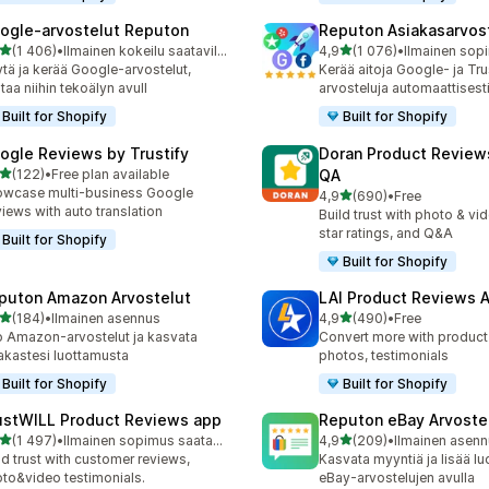
ogle‑arvostelut Reputon
Reputon Asiakasarvos
/ 5 tähteä
/ 5 tähteä
(1 406)
•
Ilmainen kokeilu saatavilla
4,9
(1 076)
•
6 arvostelua yhteensä
1076 arvostelua yhteensä
tä ja kerää Google-arvostelut,
Kerää aitoja Google- ja Tru
taa niihin tekoälyn avull
arvosteluja automaattisest
Built for Shopify
Built for Shopify
ogle Reviews by Trustify
Doran Product Review
/ 5 tähteä
(122)
•
Free plan available
QA
 arvostelua yhteensä
wcase multi-business Google
/ 5 tähteä
4,9
(690)
•
Free
690 arvostelua yhteensä
iews with auto translation
Build trust with photo & vi
star ratings, and Q&A
Built for Shopify
Built for Shopify
puton Amazon Arvostelut
LAI Product Reviews 
/ 5 tähteä
/ 5 tähteä
(184)
•
Ilmainen asennus
4,9
(490)
•
Free
 arvostelua yhteensä
490 arvostelua yhteensä
 Amazon-arvostelut ja kasvata
Convert more with product
akastesi luottamusta
photos, testimonials
Built for Shopify
Built for Shopify
ustWILL Product Reviews app
Reputon eBay Arvoste
/ 5 tähteä
/ 5 tähteä
(1 497)
•
Ilmainen sopimus saatavilla
4,9
(209)
•
Ilmainen asen
7 arvostelua yhteensä
209 arvostelua yhteensä
ld trust with customer reviews,
Kasvata myyntiä ja lisää l
to&video testimonials.
eBay-arvostelujen avulla