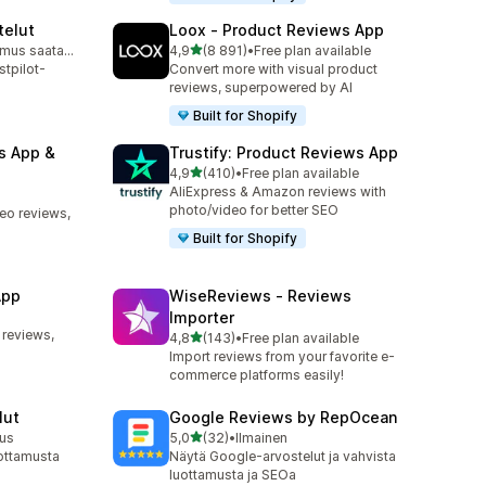
telut
Loox ‑ Product Reviews App
/ 5 tähteä
Ilmainen sopimus saatavilla
4,9
(8 891)
•
Free plan available
8891 arvostelua yhteensä
stpilot-
Convert more with visual product
i
reviews, superpowered by AI
Built for Shopify
s App &
Trustify: Product Reviews App
/ 5 tähteä
4,9
(410)
•
Free plan available
410 arvostelua yhteensä
AliExpress & Amazon reviews with
photo/video for better SEO
deo reviews,
Built for Shopify
App
WiseReviews ‑ Reviews
Importer
 reviews,
/ 5 tähteä
4,8
(143)
•
Free plan available
143 arvostelua yhteensä
Import reviews from your favorite e-
commerce platforms easily!
lut
Google Reviews by RepOcean
/ 5 tähteä
nus
5,0
(32)
•
Ilmainen
32 arvostelua yhteensä
uottamusta
Näytä Google-arvostelut ja vahvista
luottamusta ja SEOa