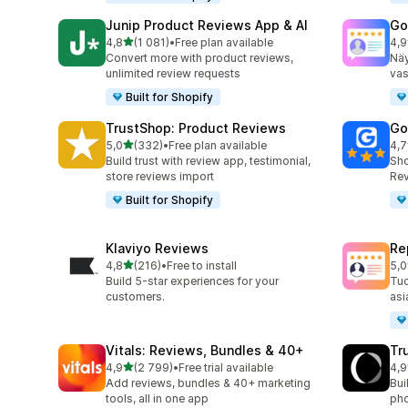
Junip Product Reviews App & AI
Go
/ 5 tähteä
4,8
(1 081)
•
Free plan available
4,9
1081 arvostelua yhteensä
140
Convert more with product reviews,
Näy
unlimited review requests
vas
Built for Shopify
TrustShop: Product Reviews
Go
/ 5 tähteä
5,0
(332)
•
Free plan available
4,7
332 arvostelua yhteensä
122
Build trust with review app, testimonial,
Sho
store reviews import
Rev
Built for Shopify
Klaviyo Reviews
Re
/ 5 tähteä
4,8
(216)
•
Free to install
5,0
216 arvostelua yhteensä
184
Build 5-star experiences for your
Tuo
customers.
asi
Vitals: Reviews, Bundles & 40+
Tr
/ 5 tähteä
4,9
(2 799)
•
Free trial available
4,9
2799 arvostelua yhteensä
149
Add reviews, bundles & 40+ marketing
Bui
tools, all in one app
pho