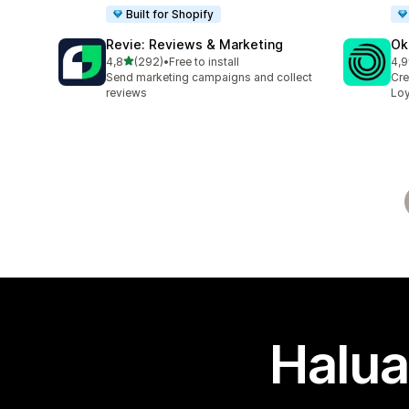
Built for Shopify
Revie: Reviews & Marketing
Ok
/ 5 tähteä
4,8
(292)
•
Free to install
4,9
292 arvostelua yhteensä
131
Send marketing campaigns and collect
Cre
reviews
Loy
Halua