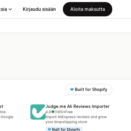
ksia
Kirjaudu sisään
Aloita maksutta
Built for Shopify
et
Judge.me Ali Reviews Importer
/ 5 tähteä
able
4,9
(185)
•
Free
185 arvostelua yhteensä
y Google
Import AliExpress reviews and grow
your dropshipping store
Built for Shopify