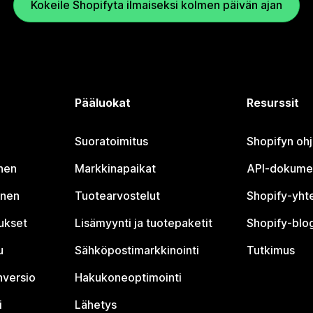
Kokeile Shopifyta ilmaiseksi kolmen päivän ajan
Pääluokat
Resurssit
Suoratoimitus
Shopifyn oh
nen
Markkinapaikat
API-dokume
inen
Tuotearvostelut
Shopify-yht
tukset
Lisämyynti ja tuotepaketit
Shopify-blog
u
Sähköpostimarkkinointi
Tutkimus
nversio
Hakukoneoptimointi
i
Lähetys