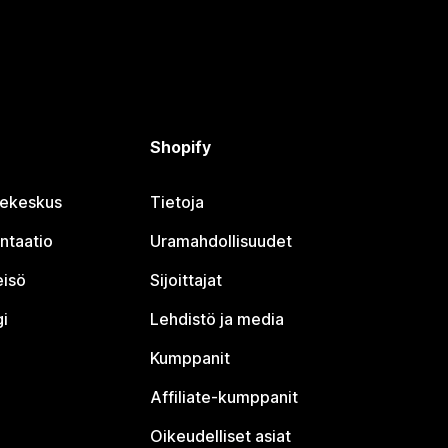
Shopify
jekeskus
Tietoja
ntaatio
Uramahdollisuudet
eisö
Sijoittajat
i
Lehdistö ja media
Kumppanit
Affiliate-kumppanit
Oikeudelliset asiat