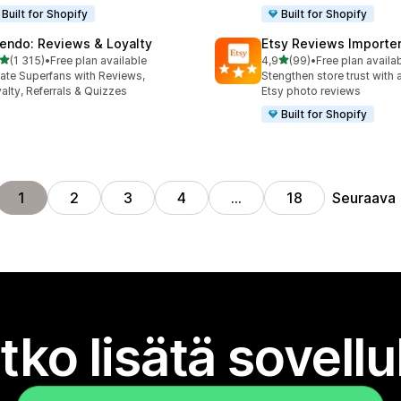
Built for Shopify
Built for Shopify
endo: Reviews & Loyalty
Etsy Reviews Importe
/ 5 tähteä
/ 5 tähteä
(1 315)
•
Free plan available
4,9
(99)
•
Free plan availa
5 arvostelua yhteensä
99 arvostelua yhteensä
ate Superfans with Reviews,
Stengthen store trust with 
alty, Referrals & Quizzes
Etsy photo reviews
Built for Shopify
Seuraava
1
2
3
4
…
18
tko lisätä sovell