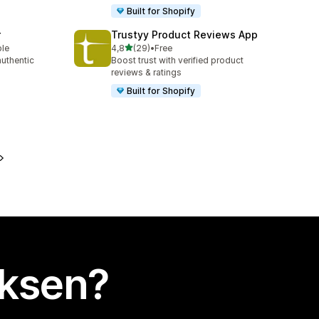
Built for Shopify
r
Trustyy Product Reviews App
/ 5 tähteä
ble
4,8
(29)
•
Free
29 arvostelua yhteensä
authentic
Boost trust with verified product
reviews & ratings
Built for Shopify
uksen?