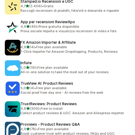
Stamped.io Recensioni e UGC
stelle su 5
4,7
(3.406)
•
Gratis
3406 recensioni totali
Raccogli recensioni di prodotti, foto/vid e domande e risposte
App per recensioni ReviewXpo
stelle su 5
4,9
(46)
•
Prova gratuita disponibile
46 recensioni totali
Prova sociale Importa e visualizza recensioni di video e foto
FX Amazon Importer & Affiliate
stelle su 5
4,9
(4)
•
Free plan available
4 recensioni totali
1-Click Importer for Amazon Dropshipping, Products, Reviews
Inflate
stelle su 5
5,0
(19)
•
Free plan available
19 recensioni totali
All-in-one solution to take the most out of your reviews
TrueView AI: Product Reviews
stelle su 5
5,0
(4)
•
Free plan available
4 recensioni totali
Social proof from day one - AI reviews from the web
TrustReviews: Product Reviews
stelle su 5
4,8
(309)
•
Free to install
309 recensioni totali
Collect product reviews & UGC. Amazon and Aliexpress importer
Proviews ‑ Product Reviews Q&A
stelle su 5
4,9
(78)
•
Free plan available
78 recensioni totali
Boost customer trust with product reviews, FAQs and UGC.