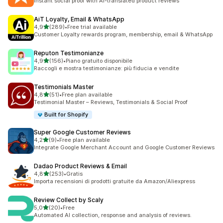
Instant social proof with AI-translated product reviews
AiT Loyalty, Email & WhatsApp
stelle su 5
4,9
(289)
•
Free trial available
289 recensioni totali
Customer Loyalty rewards program, membership, email & WhatsApp
Reputon Testimonianze
stelle su 5
4,9
(156)
•
Piano gratuito disponibile
156 recensioni totali
Raccogli e mostra testimonianze: più fiducia e vendite
Testimonials Master
stelle su 5
4,8
(51)
•
Free plan available
51 recensioni totali
Testimonial Master – Reviews, Testimonials & Social Proof
Built for Shopify
Super Google Customer Reviews
stelle su 5
4,2
(9)
•
Free plan available
9 recensioni totali
Integrate Google Merchant Account and Google Customer Reviews
Dadao Product Reviews & Email
stelle su 5
4,8
(253)
•
Gratis
253 recensioni totali
Importa recensioni di prodotti gratuite da Amazon/Aliexpress
Review Collect by Scaly
stelle su 5
5,0
(20)
•
Free
20 recensioni totali
Automated AI collection, response and analysis of reviews.