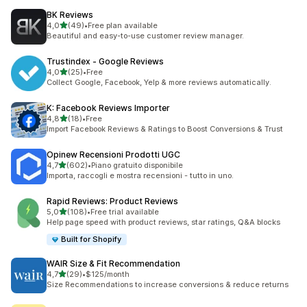
BK Reviews
stelle su 5
4,0
(49)
•
Free plan available
49 recensioni totali
Beautiful and easy-to-use customer review manager.
Trustindex ‑ Google Reviews
stelle su 5
4,0
(25)
•
Free
25 recensioni totali
Collect Google, Facebook, Yelp & more reviews automatically.
K: Facebook Reviews Importer
stelle su 5
4,8
(18)
•
Free
18 recensioni totali
Import Facebook Reviews & Ratings to Boost Conversions & Trust
Opinew Recensioni Prodotti UGC
stelle su 5
4,7
(602)
•
Piano gratuito disponibile
602 recensioni totali
Importa, raccogli e mostra recensioni - tutto in uno.
Rapid Reviews: Product Reviews
stelle su 5
5,0
(108)
•
Free trial available
108 recensioni totali
Help page speed with product reviews, star ratings, Q&A blocks
Built for Shopify
WAIR Size & Fit Recommendation
stelle su 5
4,7
(29)
•
$125/month
29 recensioni totali
Size Recommendations to increase conversions & reduce returns