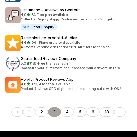
Testimony ‑ Reviews by Centous
stelle su 5
4,9
(8)
•
Free plan available
8 recensioni totali
Collect & Display Happy Customers Testimonials Widgets
Built for Shopify
Recensioni dei prodotti‑Audien
stelle su 5
4,6
(96)
•
Piano gratuito disponibile
96 recensioni totali
Aumenta vendite con feedback di Ali e foto recensioni
Guaranteed Reviews Company
stelle su 5
5,0
(18)
•
Free trial available
18 recensioni totali
Reassure your customers and increase your conversion rate
Helpful Product Reviews App
stelle su 5
4,8
(170)
•
Free trial available
170 recensioni totali
Product Reviews SEO digital media marketing suite with Q&A
1
2
3
4
5
6
18