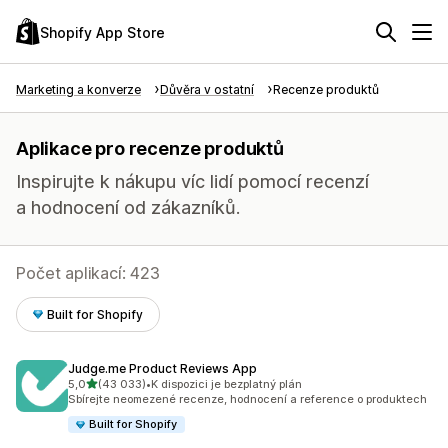
Shopify App Store
Marketing a konverze
Důvěra v ostatní
Recenze produktů
Aplikace pro recenze produktů
Inspirujte k nákupu víc lidí pomocí recenzí
a hodnocení od zákazníků.
Počet aplikací: 423
Built for Shopify
Judge.me Product Reviews App
z 5 hvězd
5,0
(43 033)
•
K dispozici je bezplatný plán
Celkový počet recenzí: 43033
Sbírejte neomezené recenze, hodnocení a reference o produktech
Built for Shopify