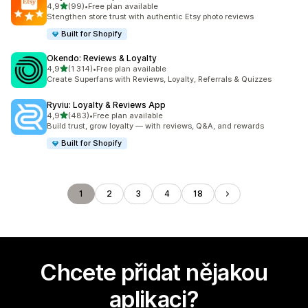
z 5 hvězd
4,9
(99)
•
Free plan available
Celkový počet recenzí: 99
Stengthen store trust with authentic Etsy photo reviews
Built for Shopify
Okendo: Reviews & Loyalty
z 5 hvězd
4,9
(1 314)
•
Free plan available
Celkový počet recenzí: 1314
Create Superfans with Reviews, Loyalty, Referrals & Quizzes
Ryviu: Loyalty & Reviews App
z 5 hvězd
4,9
(483)
•
Free plan available
Celkový počet recenzí: 483
Build trust, grow loyalty — with reviews, Q&A, and rewards
Built for Shopify
1
2
3
4
18
Chcete přidat nějakou
aplikaci?