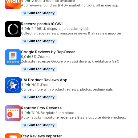
z 5 hvězd
4,9
(2 801)
•
Free trial available
Celkový počet recenzí: 2801
Add reviews, bundles & 40+ marketing tools, all in one app
Built for Shopify
Recenze produktů CWILL
z 5 hvězd
4,9
(1 495)
•
K dispozici je bezplatný plán
Celkový počet recenzí: 1495
Collect videos reviews, amazon reviews & ali review importer
Built for Shopify
Google Reviews by RepOcean
z 5 hvězd
5,0
(31)
•
Zdarma
Celkový počet recenzí: 31
Zobrazte recenze Google pro vyšší důvěru, kredibilitu a SEO
Built for Shopify
LAI Product Reviews App
z 5 hvězd
4,9
(491)
•
Free
Celkový počet recenzí: 491
Convert more with product reviews, photos, testimonials
Built for Shopify
Reputon Etsy Recenze
z 5 hvězd
4,9
(319)
•
Bezplatná instalace
Celkový počet recenzí: 319
Automaticky importujte recenze z Etsy a budujte důvěryhodnost
Built for Shopify
Etsy Reviews Importer