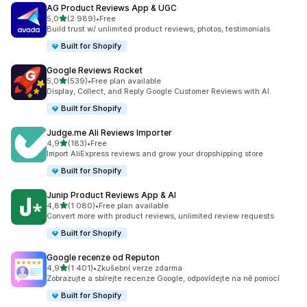
AG Product Reviews App & UGC
z 5 hvězd
5,0
(2 989)
•
Free
Celkový počet recenzí: 2989
Build trust w/ unlimited product reviews, photos, testimonials
Built for Shopify
Google Reviews Rocket
z 5 hvězd
5,0
(539)
•
Free plan available
Celkový počet recenzí: 539
Display, Collect, and Reply Google Customer Reviews with AI.
Built for Shopify
Judge.me Ali Reviews Importer
z 5 hvězd
4,9
(183)
•
Free
Celkový počet recenzí: 183
Import AliExpress reviews and grow your dropshipping store
Built for Shopify
Junip Product Reviews App & AI
z 5 hvězd
4,8
(1 080)
•
Free plan available
Celkový počet recenzí: 1080
Convert more with product reviews, unlimited review requests
Built for Shopify
Google recenze od Reputon
z 5 hvězd
4,9
(1 401)
•
Zkušební verze zdarma
Celkový počet recenzí: 1401
Zobrazujte a sbírejte recenze Google, odpovídejte na ně pomocí
Built for Shopify