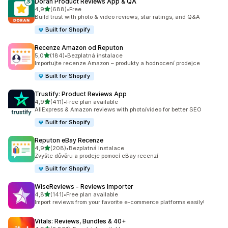
Doran Product Reviews App & QA
z 5 hvězd
4,9
(688)
•
Free
Celkový počet recenzí: 688
Build trust with photo & video reviews, star ratings, and Q&A
Built for Shopify
Recenze Amazon od Reputon
z 5 hvězd
5,0
(184)
•
Bezplatná instalace
Celkový počet recenzí: 184
Importujte recenze Amazon – produkty a hodnocení prodejce
Built for Shopify
Trustify: Product Reviews App
z 5 hvězd
4,9
(411)
•
Free plan available
Celkový počet recenzí: 411
AliExpress & Amazon reviews with photo/video for better SEO
Built for Shopify
Reputon eBay Recenze
z 5 hvězd
4,9
(208)
•
Bezplatná instalace
Celkový počet recenzí: 208
Zvyšte důvěru a prodeje pomocí eBay recenzí
Built for Shopify
WiseReviews ‑ Reviews Importer
z 5 hvězd
4,8
(141)
•
Free plan available
Celkový počet recenzí: 141
Import reviews from your favorite e-commerce platforms easily!
Vitals: Reviews, Bundles & 40+