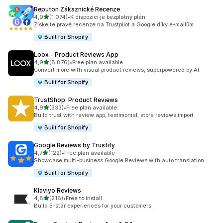
Reputon Zákaznické Recenze
z 5 hvězd
4,9
(1 074)
•
K dispozici je bezplatný plán
Celkový počet recenzí: 1074
Získejte pravé recenze na Trustpilot a Google díky e-mailům
Built for Shopify
Loox ‑ Product Reviews App
z 5 hvězd
4,9
(8 876)
•
Free plan available
Celkový počet recenzí: 8876
Convert more with visual product reviews, superpowered by AI
Built for Shopify
TrustShop: Product Reviews
z 5 hvězd
4,9
(333)
•
Free plan available
Celkový počet recenzí: 333
Build trust with review app, testimonial, store reviews import
Built for Shopify
Google Reviews by Trustify
z 5 hvězd
4,7
(122)
•
Free plan available
Celkový počet recenzí: 122
Showcase multi-business Google Reviews with auto translation
Built for Shopify
Klaviyo Reviews
z 5 hvězd
4,8
(216)
•
Free to install
Celkový počet recenzí: 216
Build 5-star experiences for your customers.